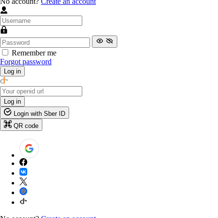
No account?
Create an account
Remember me
Forgot password
Log in
Log in
Login with Sber ID
QR code