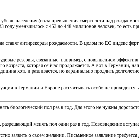
 убыль населения (из-за превышения смертности над рождаемост
3 году уменьшилось с 453 до 448 миллионов человек, то есть пр
ода ставят антирекорды рождаемости. В целом по ЕС индекс ферт
рудовые резервы, связанные, например, с повышением эффектив
возраста, которая сейчас продолжается. А вот в Германии, напр
дицина хоть и развивается, но кардинально продлить долголетие
туации в Германии и Европе рассчитывать особо не приходится. 
ять биологический пол раз в год. Для этого не нужны дорогос
азрешающий менять пол один раз в год. Нововведение вступает в 
стно заявить о своём желании. Письменное заявление требуется 