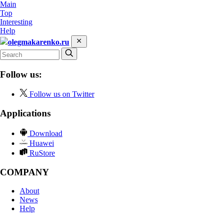
Main
Top
Interesting
Help
olegmakarenko.ru
Follow us:
Follow us on Twitter
Applications
Download
Huawei
RuStore
COMPANY
About
News
Help