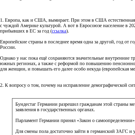
1. Европа, как и США, вымирает. При этом в США естественная
с чуждой Америке культурой. А вот в Евросоюзе население в 202
прибывших в ЕС за год (
ссылка
).
Европейские страны в последнее время одна за другой, год от г
России.
Однако у нас пока ещё сохраняются значительные внутренние т
южных регионах, а также с реформой по повышению пенсионного 
для женщин, и повышать его далее особо некуда (европейская ме
2. К вопросу о том, почему на исправление демографической си
Бундестаг Германии разрешил гражданам этой страны мен
заявления в государственных органах.
Парламент Германии принял «Закон о самоопределении», р
Для смены пола достаточно зайти в германский ЗАГС и у