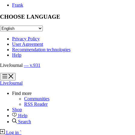
Frank
CHOOSE LANGUAGE
Privacy Policy
User Agreement
Recommendation technologies
Help
LiveJournal
— v.931
?
?
LiveJournal
Find more
Communities
RSS Reader
Shop
Help
Search
Log in
`