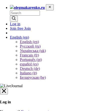
olegmakarenko.ru
Log in
Join free
Join
English
(en)
English (en)
Русский (ru)
Українська (uk)
Français (fr)
Português (pt)
español (es)
Deutsch (de)
Italiano (it)
Беларуская (be)
Log in