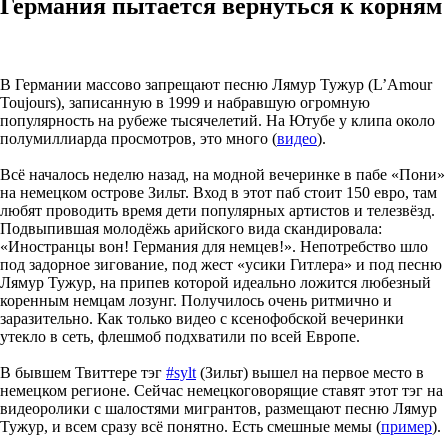
Германия пытается вернуться к корням
В Германии массово запрещают песню Лямур Тужур (L’Amour
Toujours), записанную в 1999 и набравшую огромную
популярность на рубеже тысячелетий. На Ютубе у клипа около
полумиллиарда просмотров, это много (
видео
).
Всё началось неделю назад, на модной вечеринке в пабе «Пони»
на немецком острове Зильт. Вход в этот паб стоит 150 евро, там
любят проводить время дети популярных артистов и телезвёзд.
Подвыпившая молодёжь арийского вида скандировала:
«Иностранцы вон! Германия для немцев!». Непотребство шло
под задорное зигование, под жест «усики Гитлера» и под песню
Лямур Тужур, на припев которой идеально ложится любезный
коренным немцам лозунг. Получилось очень ритмично и
заразительно. Как только видео с ксенофобской вечеринки
утекло в сеть, флешмоб подхватили по всей Европе.
В бывшем Твиттере тэг
#sylt
(Зильт) вышел на первое место в
немецком регионе. Сейчас немецкоговорящие ставят этот тэг на
видеоролики с шалостями мигрантов, размещают песню Лямур
Тужур, и всем сразу всё понятно. Есть смешные мемы (
пример
).