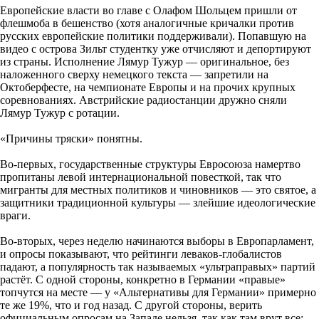
Европейские власти во главе с Олафом Шольцем пришли от
флешмоба в бешенство (хотя аналогичные кричалки против
русских европейские политики поддерживали). Попавшую на
видео с острова Зильт студентку уже отчисляют и депортируют
из страны. Исполнение Лямур Тужур — оригинальное, без
наложенного сверху немецкого текста — запретили на
Октоберфесте, на чемпионате Европы и на прочих крупных
соревнованиях. Австрийские радиостанции дружно сняли
Лямур Тужур с ротации.
«Причины тряски» понятны.
Во-первых, государственные структуры Евросоюза намертво
пропитаны левой интернациональной повесткой, так что
мигранты для местных политиков и чиновников — это святое, а
защитники традиционной культуры — злейшие идеологические
враги.
Во-вторых, через неделю начинаются выборы в Европарламент,
и опросы показывают, что рейтинги леваков-глобалистов
падают, а популярность так называемых «ультраправых» партий
растёт. С одной стороны, конкретно в Германии «правые»
топчутся на месте — у «Альтернативы для Германии» примерно
те же 19%, что и год назад. С другой стороны, верить
официальным опросам на Западе нельзя, так как там врут все: