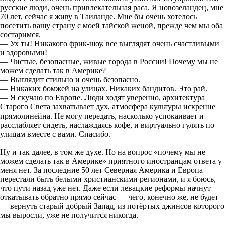
русские люди, очень привлекательная раса. Я новозеландец, мне
70 лет, сейчас я живу в Таиланде. Мне бы очень хотелось
посетить вашу страну с моей тайской женой, прежде чем мы оба
состаримся.
— Ух ты! Никакого фрик-шоу, все выглядят очень счастливыми
и здоровыми!
— Чистые, безопасные, живые города в России! Почему мы не
можем сделать так в Америке?
— Выглядит стильно и очень безопасно.
— Никаких бомжей на улицах. Никаких бандитов. Это рай.
— Я скучаю по Европе. Люди ходят уверенно, архитектура
Старого Света захватывает дух, атмосфера культуры искренне
прямолинейна. Не могу передать, насколько успокаивает и
расслабляет сидеть, наслаждаясь кофе, и виртуально гулять по
улицам вместе с вами. Спасибо.
Ну и так далее, в том же духе. Но на вопрос «почему мы не
можем сделать так в Америке» приятного иностранцам ответа у
меня нет. За последние 50 лет Северная Америка и Европа
перестали быть белыми христианскими регионами, и я боюсь,
что пути назад уже нет. Даже если левацкие реформы начнут
откатывать обратно прямо сейчас — чего, конечно же, не будет
— вернуть старый добрый Запад, из потёртых джинсов которого
мы выросли, уже не получится никогда.