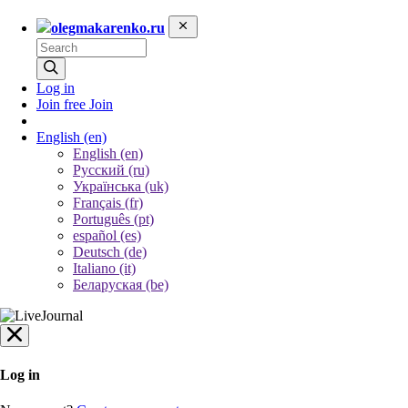
olegmakarenko.ru
Log in
Join free
Join
English
(en)
English (en)
Русский (ru)
Українська (uk)
Français (fr)
Português (pt)
español (es)
Deutsch (de)
Italiano (it)
Беларуская (be)
Log in