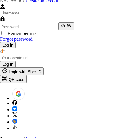
No account?
Create an account
Remember me
Forgot password
Log in
Log in
Login with Sber ID
QR code