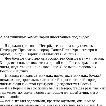
А вот типичные комментарии иностранцев под видео:
— Я прожил три года в Петербурге и снова хочу поехать в
Петербург. Прекрасный город. Санкт-Петербург – это три в
одном, Лондон, Париж и итальянская Венеция.
— Чем больше я смотрю на Россию, тем больше я вижу, что мы,
Запад, всё сильнее похожи на третий мир. Россия красива и
чиста, люди такие цивилизованные. С большой любовью к
России и Путину.
— Никаких мигрантов, никаких наркотиков, никаких бомжей,
никаких подозрительных личностей, просто чистый город,
чистые люди с чистой культурой. Да здравствует Россия.
— Я из Кореи и за всю жизнь был в Петербурге два раза, так как
там живет моя жена. Город стал домом для моей души, я его
очень люблю.
— Все выглядят здоровыми, красиво одетыми, очень мало
людей с избыточным весом, никаких ужасных татуировок. Вы,