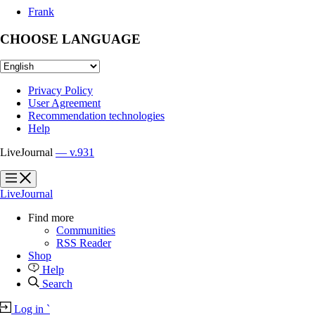
Frank
CHOOSE LANGUAGE
Privacy Policy
User Agreement
Recommendation technologies
Help
LiveJournal
— v.931
?
?
LiveJournal
Find more
Communities
RSS Reader
Shop
Help
Search
Log in
`