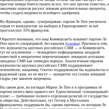
простые немцы боятся сказать вслух, что они против повестки, а
заказчики опросов рисуют левакам дополнительные проценты,
чтобы создать видимость всеобщего одобрения.
Во Франции, однако, «ультраправая» партия Ле Пен увеличила
отрыв от конкурентов: на выборах в Европарламент за неё
проголосуют 33% французов.
Обратите внимание, что наш Коммерсантъ называет партию Ле
Пен просто ультраправой, без кавычек (
ссылка
). Причина в том,
что журналисты крупных российских СМИ — и Коммерсантъ
тут не исключение — безнадёжно инфицированы западной
повесткой и некритично перепечатывают левацкую агитацию
западных СМИ как очевидно верную. Аналогичным образом
журналисты крупных российских СМИ поддерживают
зеленобесие, например. Охотно поддерживали бы журналисты и
радужный срам, но не могут — конкретно эта голова левацкой
гидры уже законом запрещена.
На самом деле, во взглядах Марин Ле Пен и в программах её
партии ничего явно правого нет. Единственный «ультраправый»
пункт — требование полного отделения религий от государства
и общества. Действительно, тут Гитлер и Муссолини
француженку поддержали бы, однако причины, по которым Ле