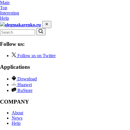
Main
Top
Interesting
Help
olegmakarenko.ru
Follow us:
Follow us on Twitter
Applications
Download
Huawei
RuStore
COMPANY
About
News
Help