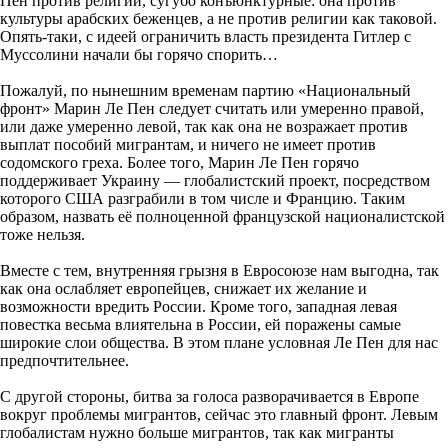
Пен против религии, сугубо конъюнктурные: она против
культуры арабских беженцев, а не против религии как таковой.
Опять-таки, с идеей ограничить власть президента Гитлер с
Муссолини начали бы горячо спорить…
Пожалуй, по нынешним временам партию «Национальный
фронт» Марин Ле Пен следует считать или умеренно правой,
или даже умеренно левой, так как она не возражает против
выплат пособий мигрантам, и ничего не имеет против
содомского греха. Более того, Марин Ле Пен горячо
поддерживает Украину — глобалистский проект, посредством
которого США разграбили в том числе и Францию. Таким
образом, назвать её полноценной французской националистской
тоже нельзя.
Вместе с тем, внутренняя грызня в Евросоюзе нам выгодна, так
как она ослабляет европейцев, снижает их желание и
возможности вредить России. Кроме того, западная левая
повестка весьма влиятельна в России, ей поражены самые
широкие слои общества. В этом плане условная Ле Пен для нас
предпочтительнее.
С другой стороны, битва за голоса разворачивается в Европе
вокруг проблемы мигрантов, сейчас это главный фронт. Левым
глобалистам нужно больше мигрантов, так как мигранты