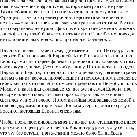
голосуют за леваков, а «правым националистам» нужны голоса
обычных немцев и французов, которые мигрантам не рады.
Таким образом, если Ле Пен получит всю полноту власти во
Франции — чего в среднесрочной перспективе исключать
нельзя — она попытается выслать мигрантов из страны. России
это совершенно не нужно: физически крепкие беженцы должны
доить французский бюджет и пить кофе на Елисейских полях, а
не пополнять ряды воюющих против нас боевиков…
На днях я читал — забыл уже, где именно — что Петербург стал
для китайцев настоящей Европой. Китайцы читают книги про
Европу, смотрят старые фильмы, проникаются любовью к этому
высококультурному (без шуток) региону. Потом летят в Лондон,
Париж или Берлин, чтобы найти там диковатые, грязные страны
третьего мира, кое-как прозябающие на неухоженном наследстве
своих великих отцов. А потом они прилетают в Петербург или в
Москву, и картинка складывается: вот же та самая Европа, про
которую они читали, чистый образ которой так заманчиво
светился у них в голове! Потом китайцы возвращаются домой и
говорят друзьям: историческая Европа утеряна, летите сразу в
Россию, настоящая Европа теперь там.
Чтобы проиллюстрировать мнение выше, вот стандартное видео
прогулки по центру Петербурга. Как петербуржец могу сказать,
что тут без ретуши: при желании можно было бы выбрать