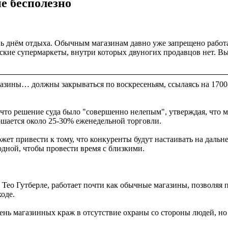
е бесполезно
нь днём отдыха. Обычным магазинам давно уже запрещено работа
еские супермаркеты, внутри которых двуногих продавцов нет. Вы
агазины… должны закрываться по воскресеньям, ссылаясь на 170
es, что решение суда было "совершенно нелепым", утверждая, чт
ершается около 25-30% еженедельной торговли.
ожет привести к тому, что конкуренты будут настаивать на даль
дной, чтобы провести время с близкими.
и Тео Гутберле, работает почти как обычные магазины, позволяя
оде.
ень магазинных краж в отсутствие охраны со стороны людей, н