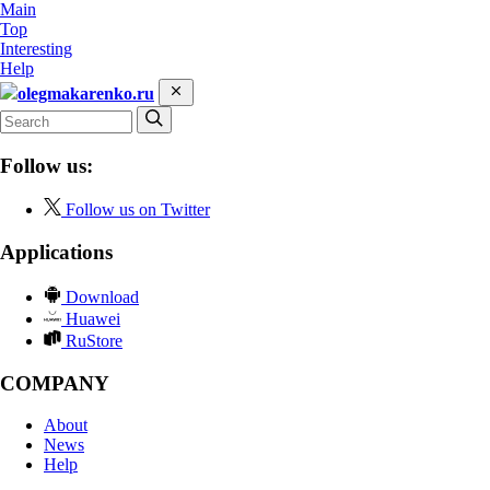
Main
Top
Interesting
Help
olegmakarenko.ru
Follow us:
Follow us on Twitter
Applications
Download
Huawei
RuStore
COMPANY
About
News
Help