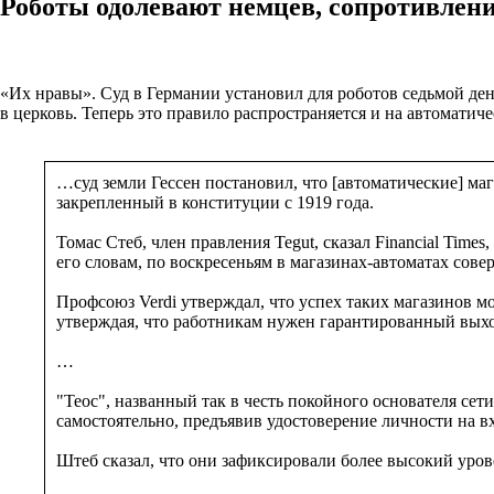
Роботы одолевают немцев, сопротивлени
«Их нравы». Суд в Германии установил для роботов седьмой де
в церковь. Теперь это правило распространяется и на автоматич
…суд земли Гессен постановил, что [автоматические] м
закрепленный в конституции с 1919 года.
Томас Стеб, член правления Tegut, сказал Financial Tim
его словам, по воскресеньям в магазинах-автоматах сов
Профсоюз Verdi утверждал, что успех таких магазинов м
утверждая, что работникам нужен гарантированный выхо
…
"Теос", названный так в честь покойного основателя сет
самостоятельно, предъявив удостоверение личности на вх
Штеб сказал, что они зафиксировали более высокий уров