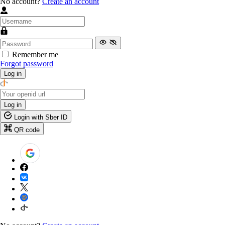
No account?
Create an account
Remember me
Forgot password
Log in
Log in
Login with Sber ID
QR code