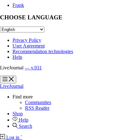
Frank
CHOOSE LANGUAGE
Privacy Policy
User Agreement
Recommendation technologies
Help
LiveJournal
— v.931
?
?
LiveJournal
Find more
Communities
RSS Reader
Shop
Help
Search
Log in
`