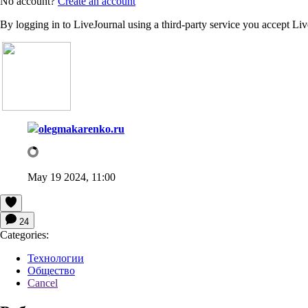
No account?
Create an account
By logging in to LiveJournal using a third-party service you accept Li
olegmakarenko.ru
May 19 2024, 11:00
24
Categories:
Технологии
Общество
Cancel