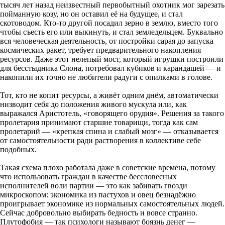
тысяч лет назад неизвестный первобытный охотник мог зарезать
пойманную козу, но он оставил её на будущее, и стал
скотоводом. Кто-то другой посадил зерно в землю, вместо того
чтобы съесть его или выкинуть, и стал земледельцем. Буквально
вся человеческая деятельность, от постройки сарая до запуска
космических ракет, требует предварительного накопления
ресурсов. Даже этот нелепый мост, который игрушки построили
для бесстыдника Слона, потребовал кубиков и карандашей — и
накопили их точно не любители радуги с опилками в голове.
Тот, кто не копит ресурсы, а живёт одним днём, автоматически
низводит себя до положения живого мускула или, как
выражался Аристотель, «говорящего орудия». Решения за такого
пролетария принимают старшие товарищи, тогда как сам
пролетарий — «крепкая спина и слабый мозг» — отказывается
от самостоятельности ради растворения в коллективе себе
подобных.
Такая схема плохо работала даже в советские времена, потому
что использовать граждан в качестве бессловесных
исполнителей воли партии — это как забивать гвозди
микроскопом: экономика из пастухов и овец безнадёжно
проигрывает экономике из нормальных самостоятельных людей.
Сейчас добровольно выбирать бедность и вовсе странно.
Плутофобия — так психологи называют боязнь денег —