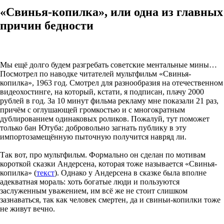
«Свинья-копилка», или одна из главных
причин бедности
Мы ещё долго будем разгребать советские ментальные мины…
Посмотрел по наводке читателей мультфильм «Свинья-
копилка», 1963 год. Смотрел для разнообразия на отечественном
видеохостинге, на который, кстати, я подписан, плачу 2000
рублей в год. За 10 минут фильма рекламу мне показали 21 раз,
причём с оглушающей громкостью и с многократным
дублированием одинаковых роликов. Пожалуй, тут поможет
только бан Ютуба: добровольно загнать публику в эту
импортозамещённую пыточную получится навряд ли.
Так вот, про мультфильм. Формально он сделан по мотивам
короткой сказки Андерсена, которая тоже называется «Свинья-
копилка» (
текст
). Однако у Андерсена в сказке была вполне
адекватная мораль: хоть богатые люди и пользуются
заслуженным уважением, им всё же не стоит слишком
зазнаваться, так как человек смертен, да и свиньи-копилки тоже
не живут вечно.