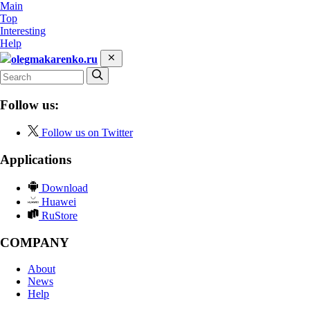
Main
Top
Interesting
Help
olegmakarenko.ru
Follow us:
Follow us on Twitter
Applications
Download
Huawei
RuStore
COMPANY
About
News
Help