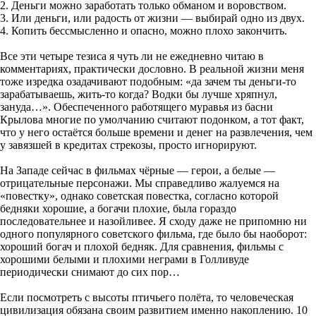
2. Деньги можно заработать только обманом и воровством.
3. Или деньги, или радость от жизни — выбирай одно из двух.
4. Копить бессмысленно и опасно, можно плохо закончить.
Все эти четыре тезиса я чуть ли не ежедневно читаю в
комментариях, практически дословно. В реальной жизни меня
тоже изредка озадачивают подобным: «да зачем ты деньги-то
зарабатываешь, жить-то когда? Водки бы лучше хряпнул,
зануда…». Обеспеченного работящего муравья из басни
Крылова многие по умолчанию считают подонком, а тот факт,
что у него остаётся больше времени и денег на развлечения, чем
у завязшей в кредитах стрекозы, просто игнорируют.
На Западе сейчас в фильмах чёрные — герои, а белые —
отрицательные персонажи. Мы справедливо жалуемся на
«повестку», однако советская повестка, согласно которой
бедняки хорошие, а богачи плохие, была гораздо
последовательнее и назойливее. Я сходу даже не припомню ни
одного популярного советского фильма, где было бы наоборот:
хороший богач и плохой бедняк. Для сравнения, фильмы с
хорошими белыми и плохими неграми в Голливуде
периодически снимают до сих пор…
Если посмотреть с высоты птичьего полёта, то человеческая
цивилизация обязана своим развитием именно накоплению. 10