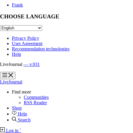
Frank
CHOOSE LANGUAGE
Privacy Policy
User Agreement
Recommendation technologies
Help
LiveJournal
— v.931
?
?
LiveJournal
Find more
Communities
RSS Reader
Shop
Help
Search
Log in
`