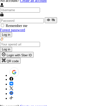
No account?
Create an account
Remember me
Forgot password
Log in
Log in
Login with Sber ID
QR code