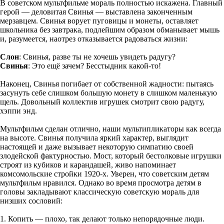
В советском мультфильме мораль полностью искажена. Главный
герой — деловитая Свинья — выставлена законченным
мерзавцем. Свинья ворует пуговицы и монеты, оставляет
школьника без завтрака, подлейшим образом обманывает мышь
и, разумеется, наотрез отказывается радоваться жизни:
Слон
: Свинья, разве ты не хочешь увидеть радугу?
Свинья
: Это ещё зачем? Бесстыдник какой-то!
Наконец, Свинья погибает от собственной жадности: пытаясь
засунуть себе слишком большую монету в слишком маленькую
щель. Довольный коллектив игрушек смотрит свою радугу,
хэппи энд.
Мультфильм сделан отлично, наши мультипликаторы как всегда
на высоте. Свинья получила яркий характер, выглядит
настоящей и даже вызывает некоторую симпатию своей
злодейской фактурностью. Мост, который бестолковые игрушки
строят из кубиков и карандашей, живо напоминает
комсомольские стройки 1920-х. Уверен, что советским детям
мультфильм нравился. Однако во время просмотра детям в
головы закладывают классическую советскую мораль для
низших сословий:
1. Копить — плохо, так делают только непорядочные люди.