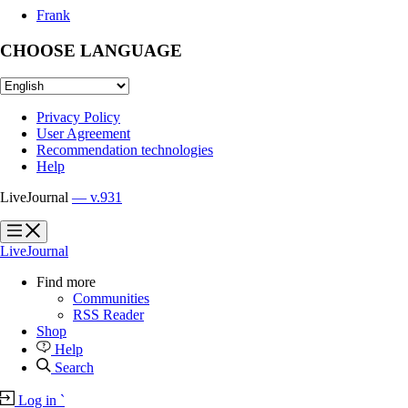
Frank
CHOOSE LANGUAGE
Privacy Policy
User Agreement
Recommendation technologies
Help
LiveJournal
— v.931
?
?
LiveJournal
Find more
Communities
RSS Reader
Shop
Help
Search
Log in
`