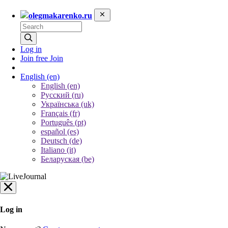
olegmakarenko.ru
Log in
Join free
Join
English
(en)
English (en)
Русский (ru)
Українська (uk)
Français (fr)
Português (pt)
español (es)
Deutsch (de)
Italiano (it)
Беларуская (be)
Log in