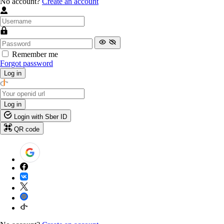
No account?
Create an account
Remember me
Forgot password
Log in
Log in
Login with Sber ID
QR code