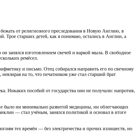
бежать от религиозного преследования в Новую Англию, в
ой. Трое старших детей, как я понимаю, остались в Англии, а
 он занялся изготовлением свечей и варкой мыла. В свободное
ескольких ремёсел.
рифметику и письмо. Отец собирался направить его по свечному
 невзирая на то, что печатником уже стал старший брат
ека. Никаких пособий от государства они не получали: напротив,
е не было ни минимально развитой медицины, ни облегчающих
нклин — стал учёным, занялся политикой и основал в итоге
огиям тех времён — без электричества и прочих излишеств, но