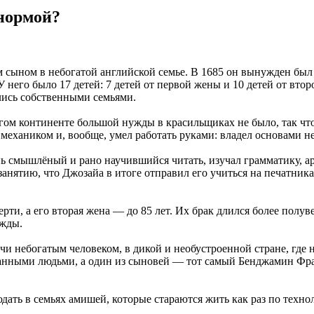
 нормой?
ыном в небогатой английской семье. В 1685 он вынужден был 
 него было 17 детей: 7 детей от первой жены и 10 детей от втор
лись собственными семьями.
гом континенте большой нужды в красильщиках не было, так что
 механиком и, вообще, умел работать руками: владел основами н
нь смышлёный и рано научившийся читать, изучал грамматику, а
анятию, что Джозайа в итоге отправил его учиться на печатника,
рти, а его вторая жена — до 85 лет. Их брак длился более полув
ужды.
чи небогатым человеком, в дикой и необустроенной стране, гд
ванными людьми, а один из сыновей — тот самый Бенджамин Фра
ть в семьях амишей, которые стараются жить как раз по технол