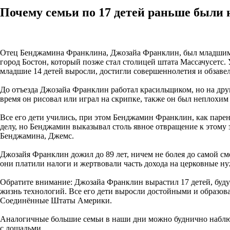
Почему семьи по 17 детей раньше были
Отец Бенджамина Франклина, Джозайа Франклин, был младшим с
город Бостон, который позже стал столицей штата Массачусетс. У
младшие 14 детей выросли, достигли совершеннолетия и обзаве
До отъезда Джозайа Франклин работал красильщиком, но на дру
время он рисовал или играл на скрипке, также он был неплохим
Все его дети учились, при этом Бенджамин Франклин, как паре
делу, но Бенджамин выказывал столь явное отвращение к этому з
Бенджамина, Джемс.
Джозайя Франклин дожил до 89 лет, ничем не болея до самой сме
они платили налоги и жертвовали часть дохода на церковные н
Обратите внимание: Джозайа Франклин вырастил 17 детей, буду
жизнь технологий. Все его дети выросли достойными и образо
Соединённые Штаты Америки.
Аналогичные большие семьи в наши дни можно буднично наблюда
с лошадьми.