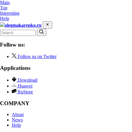
Main
Top
Interesting
Help
olegmakarenko.ru
Follow us:
Follow us on Twitter
Applications
Download
Huawei
RuStore
COMPANY
About
News
Help