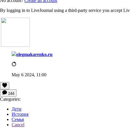
No account?
Create an account
By logging in to LiveJournal using a third-party service you accept Li
olegmakarenko.ru
May 6 2024, 11:00
244
Categories:
Дети
История
Семья
Cancel