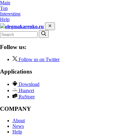
Main
Top
Interesting
Help
olegmakarenko.ru
Follow us:
Follow us on Twitter
Applications
Download
Huawei
RuStore
COMPANY
About
News
Help