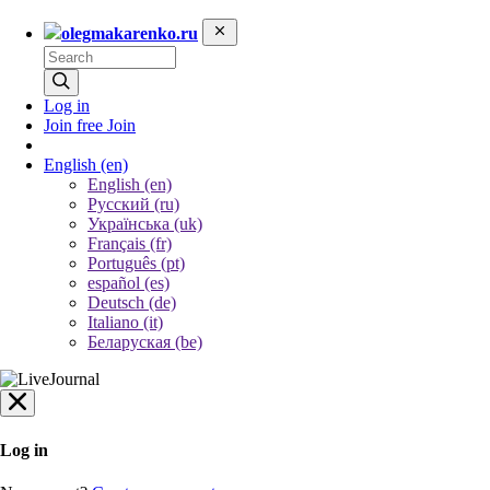
olegmakarenko.ru
Log in
Join free
Join
English
(en)
English (en)
Русский (ru)
Українська (uk)
Français (fr)
Português (pt)
español (es)
Deutsch (de)
Italiano (it)
Беларуская (be)
Log in