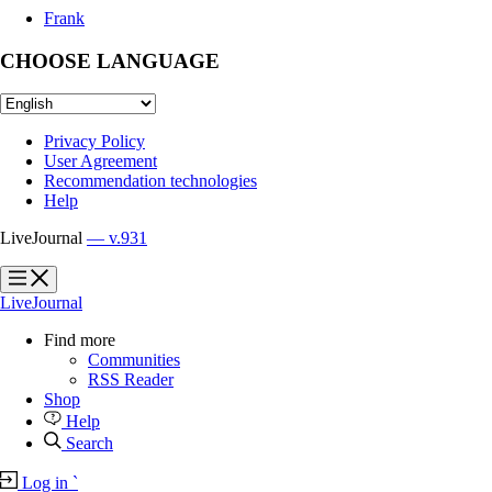
Frank
CHOOSE LANGUAGE
Privacy Policy
User Agreement
Recommendation technologies
Help
LiveJournal
— v.931
?
?
LiveJournal
Find more
Communities
RSS Reader
Shop
Help
Search
Log in
`