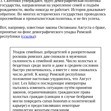
3. Скептики утверждают, будто демографическая политика
государства, направленная на укрепление семей и подъём
рождаемости, якобы никогда не работает. История доказывает
обратное. Во многих исторических государствах проводилась
просемейная и пронаталистская политика, и не без успеха.
Вот, например, известные законы Октавиана Августа о браке,
принятые на фоне демографического упадка Римской
республики (
ссылка
):
Упадок семейных добродетелей и разорительная
роскошь римских дам снижали в мужчинах
склонность к семейной жизни. Число холостых и
бездетных среди знати и даже в среднем сословии
быстро увеличивалось, а вместе с ним снижалось
число детей. К концу Римской республики
положение настолько ухудшилось, что Август
(лат. Lex Iulia) и последующие императоры
пытались изменить ситуацию путём принятия
законов, ограничивавших гражданские права
холостых граждан (санкции в случае безбрачия
могли повредить cursus honorum и политической
карьере) и предоставлявших некоторые
привилегии женатым гражданам,