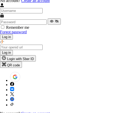
No account?
Create an account
Remember me
Forgot password
Log in
Log in
Login with Sber ID
QR code