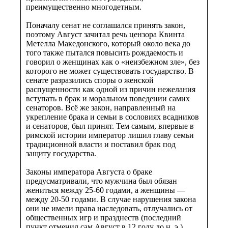
преимущественно многодетным.
Поначалу сенат не соглашался принять закон,
поэтому Август зачитал речь цензора Квинта
Метелла Македонского, который около века до
того также пытался повысить рождаемость и
говорил о женщинах как о «неизбежном зле», без
которого не может существовать государство. В
сенате разразились споры о женской
распущенности как одной из причин нежелания
вступать в брак и моральном поведении самих
сенаторов. Всё же закон, направленный на
укрепление брака и семьи в сословиях всадников
и сенаторов, был принят. Тем самым, впервые в
римской истории император лишил главу семьи
традиционной власти и поставил брак под
защиту государства.
Законы императора Августа о браке
предусматривали, что мужчина был обязан
жениться между 25-60 годами, а женщины —
между 20-50 годами. В случае нарушения закона
они не имели права наследовать, отлучались от
общественных игр и празднеств (последний
пункт отменил сам Август в 12 году до н. э.).