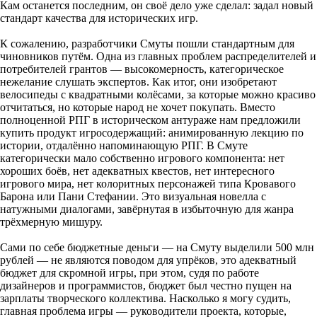
Кам останется последним, он своё дело уже сделал: задал новый
стандарт качества для исторических игр.
К сожалению, разработчики Смуты пошли стандартным для
чиновников путём. Одна из главных проблем распределителей и
потребителей грантов — высокомерность, категорическое
нежелание слушать экспертов. Как итог, они изобретают
велосипеды с квадратными колёсами, за которые можно красиво
отчитаться, но которые народ не хочет покупать. Вместо
полноценной РПГ в историческом антураже нам предложили
купить продукт игросодержащий: анимированную лекцию по
истории, отдалённо напоминающую РПГ. В Смуте
категорически мало собственно игрового компонента: нет
хороших боёв, нет адекватных квестов, нет интересного
игрового мира, нет колоритных персонажей типа Кровавого
Барона или Пани Стефании. Это визуальная новелла с
натужными диалогами, завёрнутая в избыточную для жанра
трёхмерную мишуру.
Сами по себе бюджетные деньги — на Смуту выделили 500 млн
рублей — не являются поводом для упрёков, это адекватный
бюджет для скромной игры, при этом, судя по работе
дизайнеров и программистов, бюджет был честно пущен на
зарплаты творческого коллектива. Насколько я могу судить,
главная проблема игры — руководители проекта, которые,