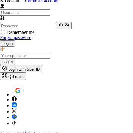
No account?
Create an account
Remember me
Forgot password
Log in
Log in
Login with Sber ID
QR code