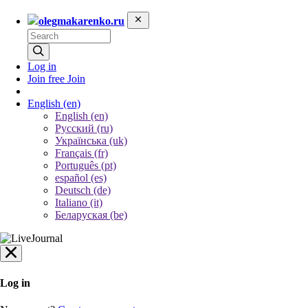
olegmakarenko.ru
Log in
Join free
Join
English
(en)
English (en)
Русский (ru)
Українська (uk)
Français (fr)
Português (pt)
español (es)
Deutsch (de)
Italiano (it)
Беларуская (be)
Log in