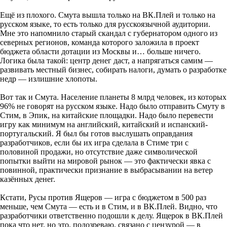
Ещё из плохого. Смута вышла только на ВК.Плей и только на
русском языке, то есть только для русскоязычной аудитории.
Мне это напомнило старый скандал с губернатором одного из
северных регионов, команда которого заложила в проект
бюджета области дотации из Москвы и… больше ничего.
Логика была такой: центр денег даст, а напрягаться самим —
развивать местный бизнес, собирать налоги, думать о разработке
недр — излишние хлопоты.
Вот так и Смута. Население планеты 8 млрд человек, из которых
96% не говорят на русском языке. Надо было отправить Смуту в
Стим, в Эпик, на китайские площадки. Надо было перевести
игру как минимум на английский, китайский и испанский-
португальский. Я был бы готов выслушать оправдания
разработчиков, если бы их игра сделала в Стиме три с
половиной продажи, но отсутствие даже символической
попытки выйти на мировой рынок — это фактически явка с
повинной, практически признание в выбрасывании на ветер
казённых денег.
Кстати, Русы против Ящеров — игра с бюджетом в 500 раз
меньше, чем Смута — есть и в Стим, и в ВК.Плей. Видно, что
разработчики ответственно подошли к делу. Ящерок в ВК.Плей
пока что нет, но это, подозреваю, связано с цензурой — в