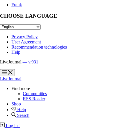
Frank
CHOOSE LANGUAGE
Privacy Policy
User Agreement
Recommendation technologies
Help
LiveJournal
— v.931
?
?
LiveJournal
Find more
Communities
RSS Reader
Shop
Help
Search
Log in
`