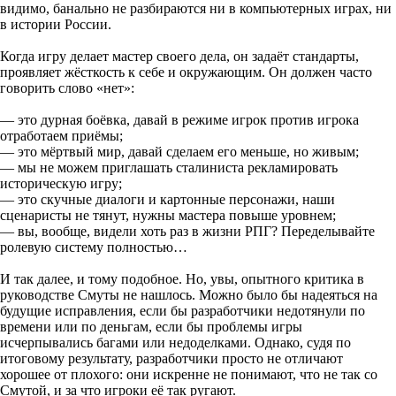
видимо, банально не разбираются ни в компьютерных играх, ни
в истории России.
Когда игру делает мастер своего дела, он задаёт стандарты,
проявляет жёсткость к себе и окружающим. Он должен часто
говорить слово «нет»:
— это дурная боёвка, давай в режиме игрок против игрока
отработаем приёмы;
— это мёртвый мир, давай сделаем его меньше, но живым;
— мы не можем приглашать сталиниста рекламировать
историческую игру;
— это скучные диалоги и картонные персонажи, наши
сценаристы не тянут, нужны мастера повыше уровнем;
— вы, вообще, видели хоть раз в жизни РПГ? Переделывайте
ролевую систему полностью…
И так далее, и тому подобное. Но, увы, опытного критика в
руководстве Смуты не нашлось. Можно было бы надеяться на
будущие исправления, если бы разработчики недотянули по
времени или по деньгам, если бы проблемы игры
исчерпывались багами или недоделками. Однако, судя по
итоговому результату, разработчики просто не отличают
хорошее от плохого: они искренне не понимают, что не так со
Смутой, и за что игроки её так ругают.