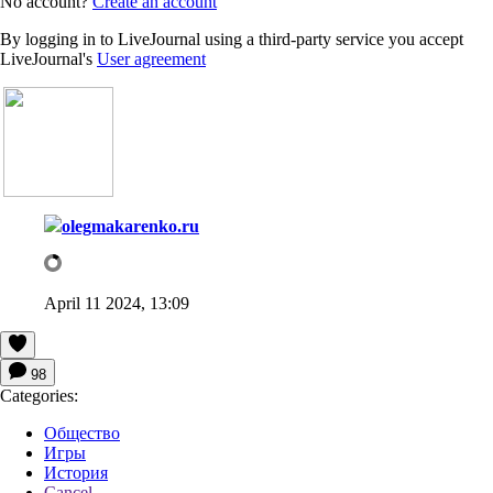
No account?
Create an account
By logging in to LiveJournal using a third-party service you accept
LiveJournal's
User agreement
olegmakarenko.ru
April 11 2024, 13:09
98
Categories:
Общество
Игры
История
Cancel