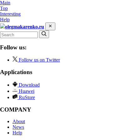
Main
Top
Interesting
Help
olegmakarenko.ru
Follow us:
Follow us on Twitter
Applications
Download
Huawei
RuStore
COMPANY
About
News
Help