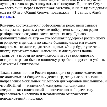
лучше, я готов всерьёз подумать о её покупке. При этом Смута
— всего лишь первая неуклюжая ласточка, ИРИ выделил деньги
ещё на 40 игр. Общий бюджет поддержки — 1,5 млрд рублей
(
ссылка
).
Конечно, состоявшиеся профессионалы редко выигрывают
конкурсы на гранты, а умелые победители конкурсов редко
разбираются в создании компьютерных игр. Однако
дополнительные 40 игр — это большая поддержка российскому
игропрому в целом, и по закону больших чисел мы можем
надеяться, что даже среди этих первых 40 игр будет уже что-
нибудь примечательное. Напомню: земля русская полна
талантов, а вторая по популярности игра за всю мировую
историю отрасли была в одиночку разработана русским учёным
Алексеем Пажитновым.
Также напомню, что Россия производит огромное количество
независимых от бюджетных денег игр, что у нас очень сильно
направление мобильных пылесосов для карманов школьников, и
что ВК.Плей — маленький конкурент исполинских
американских олигополий — постепенно набирает силу,
превращаясь в крепкую и независимую от вражеских
поползновений площадку.