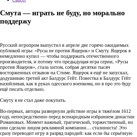
Смута — играть не буду, но морально
поддержу
Русский игропром выпустил в апреле две горячо ожидаемых
публикой игры: «Русы не против Ящерок» и Смуту. Ящерок я
немедленно купил — чтобы поддержать отечественного
производителя, и потому что предыдущая игра серии, «Русы
против Ящеров», стала хитом, собрав десятки тысяч
восторженных отзывов на Стиме. Ящерок я ещё не запускал,
додушиваю третий акт Балдурс Гейт. Повестка в Балдурс Гейт
назойливая, как в руках одесского военкома, но я про это буду
ещё писать отдельно.
Смуту я не стал даже покупать.
Во-первых, авторы развернули действие игры в тяжёлом 1612
году, непосредственно перед всенародным избранием династии
Романовых. Момент важный, трагический, торжественный, но
они сделали лицом рекламной компании… сталиниста! Это
сразу переводит игру в разряд пародий: как если бы серьёзную