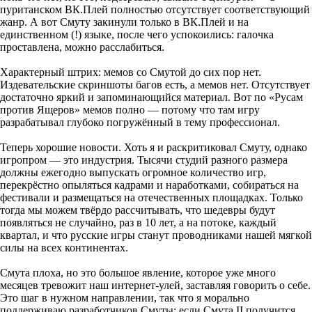
пуританском ВК.Плей полностью отсутствует соответствующий
жанр. А вот Смуту закинули только в ВК.Плей и на
единственном (!) языке, после чего успокоились: галочка
проставлена, можно расслабиться.
Характерный штрих: мемов со Смутой до сих пор нет.
Издевательские скриншоты багов есть, а мемов нет. Отсутствует
достаточно яркий и запоминающийся материал. Вот по «Русам
против Ящеров» мемов полно — потому что там игру
разрабатывал глубоко погружённый в тему профессионал.
Теперь хорошие новости. Хоть я и раскритиковал Смуту, однако
игропром — это индустрия. Тысячи студий разного размера
должны ежегодно выпускать огромное количество игр,
перекрёстно опыляться кадрами и наработками, собираться на
фестивали и размещаться на отечественных площадках. Только
тогда мы можем твёрдо рассчитывать, что шедевры будут
появляться не случайно, раз в 10 лет, а на потоке, каждый
квартал, и что русские игры станут проводниками нашей мягкой
силы на всех континентах.
Смута плоха, но это большое явление, которое уже много
месяцев тревожит наш интернет-улей, заставляя говорить о себе.
Это шаг в нужном направлении, так что я морально
поддерживаю разработчиков Смуты: если Смута II получится