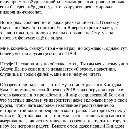
игру про межзвёздные полёты рекламировал астролог, или как
если бы тренажёр для студентов-хирургов рекламировал
пиявочник-гомеопат.
Во-вторых, сообщество игроков редко ошибается. Отзывы у
Смуты необычайно плохие. Если Ящерок игроки хвалят, и
хвалят сильно, то положительных отзывов на Смуту я на
игровых форумах ещё не видел.
Мне, конечно, скажут, что я «не играл, но осуждаю», однако тут
более уместна другая цитата, из ГТА 4:
Юсуф: Не суди книгу по обложке, отец. Ты сам меня этому учил.
Абдул: Да, но если книга называется «Оружие, наркотики,
блудница и голый филей», мне ни к чему её читать.
Обозреватели надеялись, что Смута станет русским Кингдом
Кам. Напомню, чешский шедевр 2018 года погружал игрока в
столь качественно проработанный мир средневековой Богемии,
что местные школы и университеты даже включали игру в свои
курсы, чтобы дать молодёжи наглядное представление об
истории этой восточноевропейской страны. Повторить успех у
чехов выйдет навряд ли — они уже распластались под сапогом
американцев, так что им никто не разрешит выпустить вторую
игру без негров и радуги. Вместе с тем, даже первый Кингдом