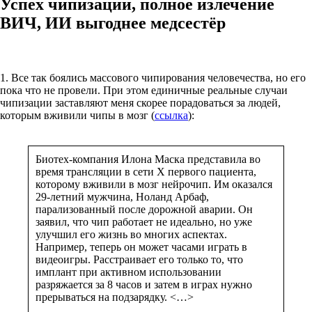
Успех чипизации, полное излечение
ВИЧ, ИИ выгоднее медсестёр
1. Все так боялись массового чипирования человечества, но его
пока что не провели. При этом единичные реальные случаи
чипизации заставляют меня скорее порадоваться за людей,
которым вживили чипы в мозг (
ссылка
):
Биотех-компания Илона Маска представила во
время трансляции в сети Х первого пациента,
которому вживили в мозг нейрочип. Им оказался
29-летний мужчина, Ноланд Арбаф,
парализованный после дорожной аварии. Он
заявил, что чип работает не идеально, но уже
улучшил его жизнь во многих аспектах.
Например, теперь он может часами играть в
видеоигры. Расстраивает его только то, что
имплант при активном использовании
разряжается за 8 часов и затем в играх нужно
прерываться на подзарядку. <…>