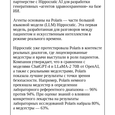
партнерстве с Hippocratic AI для разработки
генеративных «агентов здравоохранения» на базе
ИИ.
Агенты основаны на Polaris — части большой
языковой модели (LLM) Hippocratic. Эта первая
модель, разработанная для разговоров между
пациентом и искусственным интеллектом в
режиме реального времени.
Hippocratic уже протестировала Polaris в контексте
реальных диалогов, где лицензированные
медсестры и врачи выступали в роли пациентов.
Компания утверждает, что в сравнении с
моделями ChatGPT-4 и LLaMA-2 70B от OpenAI,
а также с реальными медсестрами, Polaris
показала лучшие результаты с точки зрения
безопасности. Например, Polaris немного
превзошла медсестер в определении
лабораторного референтного диапазона — 96%
против 94%. При оценке знаний о влиянии
конкретного лекарства на результаты
лабораторных исследований Polaris набрала 80%,
а медсестры — 63%.