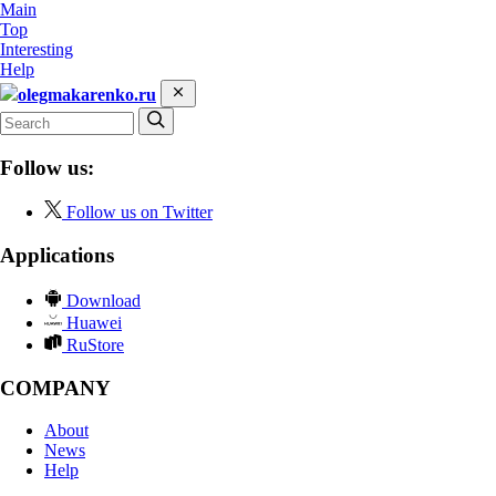
Main
Top
Interesting
Help
olegmakarenko.ru
Follow us:
Follow us on Twitter
Applications
Download
Huawei
RuStore
COMPANY
About
News
Help