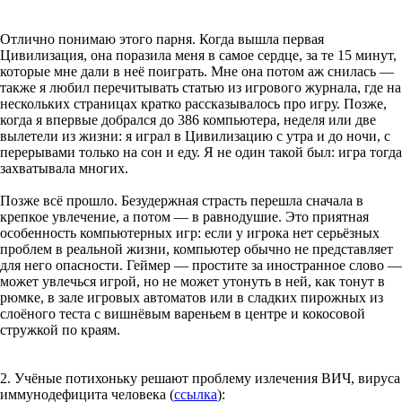
Отлично понимаю этого парня. Когда вышла первая
Цивилизация, она поразила меня в самое сердце, за те 15 минут,
которые мне дали в неё поиграть. Мне она потом аж снилась —
также я любил перечитывать статью из игрового журнала, где на
нескольких страницах кратко рассказывалось про игру. Позже,
когда я впервые добрался до 386 компьютера, неделя или две
вылетели из жизни: я играл в Цивилизацию с утра и до ночи, с
перерывами только на сон и еду. Я не один такой был: игра тогда
захватывала многих.
Позже всё прошло. Безудержная страсть перешла сначала в
крепкое увлечение, а потом — в равнодушие. Это приятная
особенность компьютерных игр: если у игрока нет серьёзных
проблем в реальной жизни, компьютер обычно не представляет
для него опасности. Геймер — простите за иностранное слово —
может увлечься игрой, но не может утонуть в ней, как тонут в
рюмке, в зале игровых автоматов или в сладких пирожных из
слоёного теста с вишнёвым вареньем в центре и кокосовой
стружкой по краям.
2. Учёные потихоньку решают проблему излечения ВИЧ, вируса
иммунодефицита человека (
ссылка
):