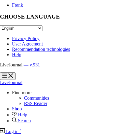
Frank
CHOOSE LANGUAGE
Privacy Policy
User Agreement
Recommendation technologies
Help
LiveJournal
— v.931
?
?
LiveJournal
Find more
Communities
RSS Reader
Shop
Help
Search
Log in
`