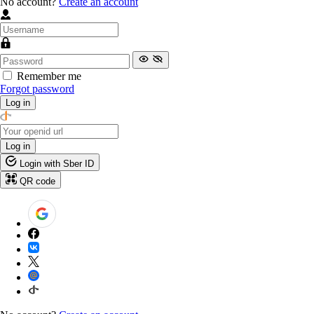
No account?
Create an account
Remember me
Forgot password
Log in
Log in
Login with Sber ID
QR code