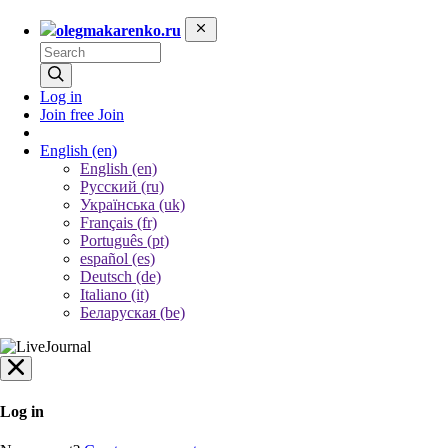
olegmakarenko.ru
Log in
Join free
Join
English
(en)
English (en)
Русский (ru)
Українська (uk)
Français (fr)
Português (pt)
español (es)
Deutsch (de)
Italiano (it)
Беларуская (be)
Log in