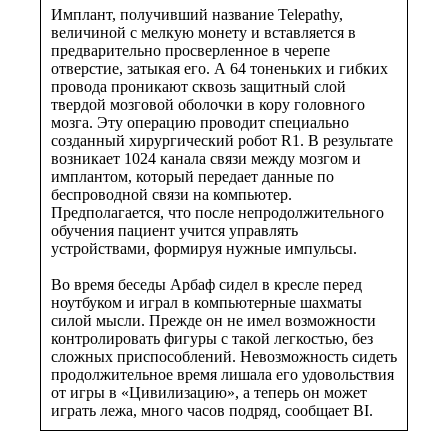
Имплант, получивший название Telepathy,
величиной с мелкую монету и вставляется в
предварительно просверленное в черепе
отверстие, затыкая его. А 64 тоненьких и гибких
провода проникают сквозь защитный слой
твердой мозговой оболочки в кору головного
мозга. Эту операцию проводит специально
созданный хирургический робот R1. В результате
возникает 1024 канала связи между мозгом и
имплантом, который передает данные по
беспроводной связи на компьютер.
Предполагается, что после непродолжительного
обучения пациент учится управлять
устройствами, формируя нужные импульсы.
Во время беседы Арбаф сидел в кресле перед
ноутбуком и играл в компьютерные шахматы
силой мысли. Прежде он не имел возможности
контролировать фигуры с такой легкостью, без
сложных приспособлений. Невозможность сидеть
продолжительное время лишала его удовольствия
от игры в «Цивилизацию», а теперь он может
играть лежа, много часов подряд, сообщает BI.