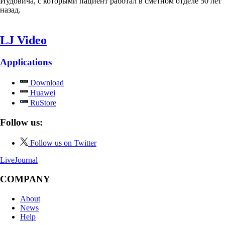
Иудовича, с которыми пациент работал в сметном отделе 50 лет
назад.
LJ Video
Applications
Download
Huawei
RuStore
Follow us:
Follow us on Twitter
LiveJournal
COMPANY
About
News
Help