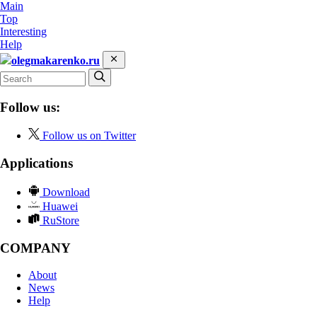
Main
Top
Interesting
Help
olegmakarenko.ru
Follow us:
Follow us on Twitter
Applications
Download
Huawei
RuStore
COMPANY
About
News
Help