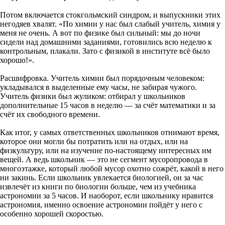
Потом включается стокгольмский синдром, и выпускники этих
негодяев хвалят. «По химии у нас был слабый учитель, химия у
меня не очень. А вот по физике был сильный: мы до ночи
сидели над домашними заданиями, готовились всю неделю к
контрольным, плакали. Зато с физикой в институте всё было
хорошо!».
Расшифровка. Учитель химии был порядочным человеком:
укладывался в выделенные ему часы, не забирая чужого.
Учитель физики был жуликом: отбирал у школьников
дополнительные 15 часов в неделю — за счёт математики и за
счёт их свободного времени.
Как итог, у самых ответственных школьников отнимают время,
которое они могли бы потратить или на отдых, или на
физкультуру, или на изучение по-настоящему интересных им
вещей. А ведь школьник — это не сегмент мусоропровода в
многоэтажке, который любой мусор охотно сожрёт, какой в него
ни закинь. Если школьник увлекается биологией, он за час
извлечёт из книги по биологии больше, чем из учебника
астрономии за 5 часов. И наоборот, если школьнику нравится
астрономия, именно освоение астрономии пойдёт у него с
особенно хорошей скоростью.