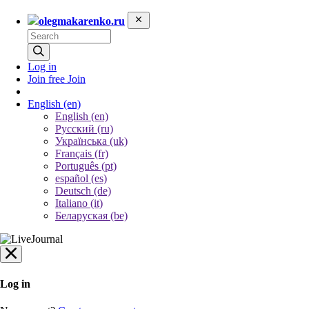
olegmakarenko.ru
Log in
Join free
Join
English
(en)
English (en)
Русский (ru)
Українська (uk)
Français (fr)
Português (pt)
español (es)
Deutsch (de)
Italiano (it)
Беларуская (be)
Log in