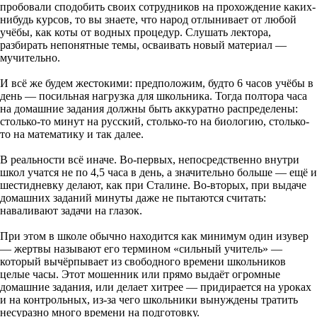
пробовали сподобить своих сотрудников на прохождение каких-
нибудь курсов, то вы знаете, что народ отлынивает от любой
учёбы, как коты от водных процедур. Слушать лектора,
разбирать непонятные темы, осваивать новый материал —
мучительно.
И всё же будем жестокими: предположим, будто 6 часов учёбы в
день — посильная нагрузка для школьника. Тогда полтора часа
на домашние задания должны быть аккуратно распределены:
столько-то минут на русский, столько-то на биологию, столько-
то на математику и так далее.
В реальности всё иначе. Во-первых, непосредственно внутри
школ учатся не по 4,5 часа в день, а значительно больше — ещё и
шестидневку делают, как при Сталине. Во-вторых, при выдаче
домашних заданий минуты даже не пытаются считать:
наваливают задачи на глазок.
При этом в школе обычно находится как минимум один изувер
— жертвы называют его термином «сильный учитель» —
который вычёрпывает из свободного времени школьников
целые часы. Этот мошенник или прямо выдаёт огромные
домашние задания, или делает хитрее — придирается на уроках
и на контрольных, из-за чего школьники вынуждены тратить
несуразно много времени на подготовку.