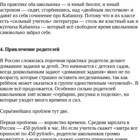
На практике оба школьника — и юный биолог, и юный
астроном — сидят, сгорбившись, над «двойным листочком» и
давят из себя сочинение про Кабаниху. Потому что в их классе
есть «сильный учитель» литературы — столь же властный как и
купчиха Кабаниха — который всё свободное время школьников
самовольно забрал себе.
4. Привлечение родителей
В России сложилась порочная практика: родители делают
домашние задания за детей. Это начинается с детских садов,
когда дошкольникам задают «домашние задания» явно не по
возрасту, которые страшно оставить несделанными, так как
ребёнок может оказаться в группе единственным «неумехой». В
школе всё продолжается. Особенно сильно родителей
школьников злят всякие «гербарии, рисунки и поделки», на
которые уходит много времени и сил.
Серьёзнейших проблем тут две.
Первая проблема — воровство времени. Средняя зарплата в
России — 450 рублей в час. Но если учитель скажет «завтра все
приносят по 450 рублей», родители школьников громко
возмутятся, а если учитель скажет «завтра приносим домик