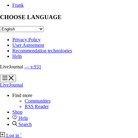
Frank
CHOOSE LANGUAGE
Privacy Policy
User Agreement
Recommendation technologies
Help
LiveJournal
— v.931
?
?
LiveJournal
Find more
Communities
RSS Reader
Shop
Help
Search
Log in
`