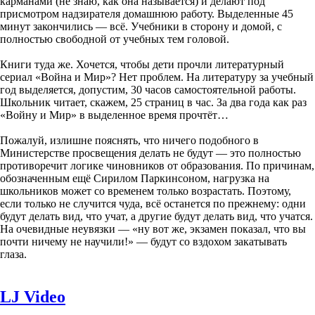
карманами (не знаю, как она называется) и делают под
присмотром надзирателя домашнюю работу. Выделенные 45
минут закончились — всё. Учебники в сторону и домой, с
полностью свободной от учебных тем головой.
Книги туда же. Хочется, чтобы дети прочли литературный
сериал «Война и Мир»? Нет проблем. На литературу за учебный
год выделяется, допустим, 30 часов самостоятельной работы.
Школьник читает, скажем, 25 страниц в час. За два года как раз
«Войну и Мир» в выделенное время прочтёт…
Пожалуй, излишне пояснять, что ничего подобного в
Министерстве просвещения делать не будут — это полностью
противоречит логике чиновников от образования. По причинам,
обозначенным ещё Сирилом Паркинсоном, нагрузка на
школьников может со временем только возрастать. Поэтому,
если только не случится чуда, всё останется по прежнему: одни
будут делать вид, что учат, а другие будут делать вид, что учатся.
На очевидные неувязки — «ну вот же, экзамен показал, что вы
почти ничему не научили!» — будут со вздохом закатывать
глаза.
LJ Video