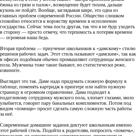
ёжика из грязи и палок», возмущение будет тихим, дальше
кухонь не пойдёт. Вообще, заглядывая шире, это одна из
главных проблем современной России. Общество слишком
спокойно относится к воровству времени в исполнении
государства. Сейчас тема поста другая, так что я не буду уходить
в сторону — просто отмечу, что терпимость к потерям времени
— огромная наша беда.
Вторая проблема — приучение школьников к «дамскому» стилю
решения рабочих задач. Этот стиль называют «дамским», так как
в офисах подобным обычно промышляют сотрудницы женского
пола. Мужчины тоже такие бывают, но статистически реже,
извините.
Выглядит это так. Даме надо придумать сложную формулу в
таблице, поменять картридж в принтере или найти нужную
страницу в огромном справочнике. Дама подходит к
податливому сотруднику мужского пола, хлопает глазами, мило
улыбается, говорит пару банальных комплиментов. Потом под
видом «помощи» просит сделать самую сложную часть работы
за неё.
Современные домашние задания диктуют школьникам именно
этот рабочий стиль. Подойти к родителям, попросить «помочь»,
преодолеть их естественное сопротивление, притвориться