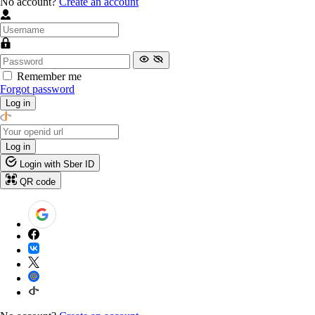
No account?
Create an account
Remember me
Forgot password
Log in
Log in
Login with Sber ID
QR code