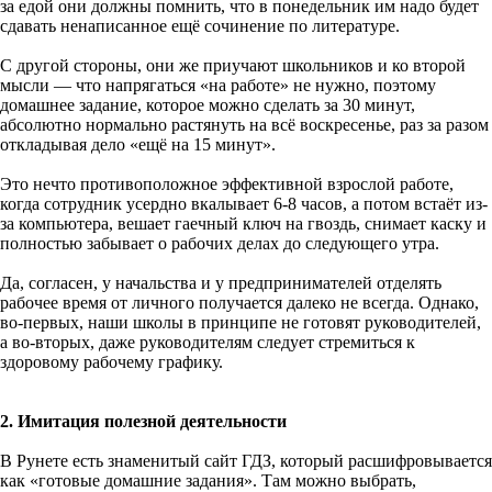
за едой они должны помнить, что в понедельник им надо будет
сдавать ненаписанное ещё сочинение по литературе.
С другой стороны, они же приучают школьников и ко второй
мысли — что напрягаться «на работе» не нужно, поэтому
домашнее задание, которое можно сделать за 30 минут,
абсолютно нормально растянуть на всё воскресенье, раз за разом
откладывая дело «ещё на 15 минут».
Это нечто противоположное эффективной взрослой работе,
когда сотрудник усердно вкалывает 6-8 часов, а потом встаёт из-
за компьютера, вешает гаечный ключ на гвоздь, снимает каску и
полностью забывает о рабочих делах до следующего утра.
Да, согласен, у начальства и у предпринимателей отделять
рабочее время от личного получается далеко не всегда. Однако,
во-первых, наши школы в принципе не готовят руководителей,
а во-вторых, даже руководителям следует стремиться к
здоровому рабочему графику.
2. Имитация полезной деятельности
В Рунете есть знаменитый сайт ГДЗ, который расшифровывается
как «готовые домашние задания». Там можно выбрать,