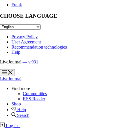
Frank
CHOOSE LANGUAGE
Privacy Policy
User Agreement
Recommendation technologies
Help
LiveJournal
— v.931
?
?
LiveJournal
Find more
Communities
RSS Reader
Shop
Help
Search
Log in
`