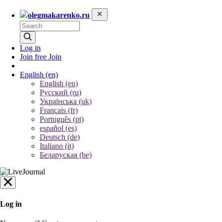
olegmakarenko.ru
Log in
Join free
Join
English
(en)
English (en)
Русский (ru)
Українська (uk)
Français (fr)
Português (pt)
español (es)
Deutsch (de)
Italiano (it)
Беларуская (be)
Log in