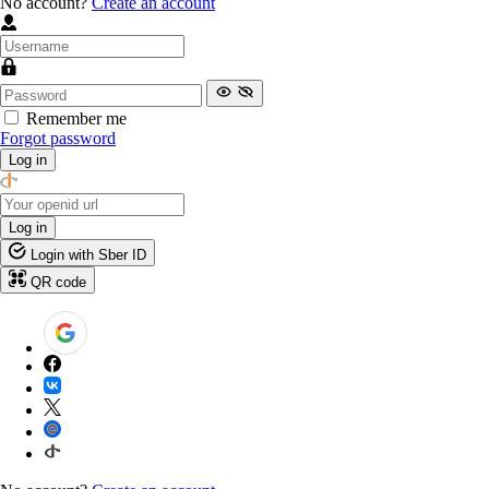
No account?
Create an account
Remember me
Forgot password
Log in
Log in
Login with Sber ID
QR code