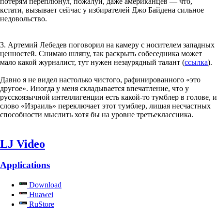
потерям переплюнул, пожалуй, даже американцев — что,
кстати, вызывает сейчас у избирателей Джо Байдена сильное
недовольство.
3. Артемий Лебедев поговорил на камеру с носителем западных
ценностей. Снимаю шляпу, так раскрыть собеседника может
мало какой журналист, тут нужен незаурядный талант (
ссылка
).
Давно я не видел настолько чистого, рафинированного «это
другое». Иногда у меня складывается впечатление, что у
русскоязычной интеллигенции есть какой-то тумблер в голове, и
слово «Израиль» переключает этот тумблер, лишая несчастных
способности мыслить хотя бы на уровне третьеклассника.
LJ Video
Applications
Download
Huawei
RuStore