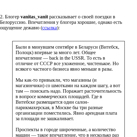
2. Блогер
vanitas_vanit
рассказывает о своей поездки в
Белоруссию. Впечатления у блогера хорошие, однако есть
ощущение дежавю (
ссылка
):
Были в минувшем сентябре в Беларуси (Витебск,
Полоцк) впервые за много лет. Общее
впечатление — back in the USSR. То есть в
отличие от СССР все ухоженное, чистенькое. Но
всякого частного бизнеса явно меньше в разы.
Мы как-то привыкли, что магазины (и
магазинчики) со шмотками на каждом шагу, а вот
там — поискать надо. Поражает расточительность
в вопросе коммерческих площадей. Где в
Витебске размещается один салон-
парикмахерская, в Москве бы три разные
организации поместились. Явно арендная плата
за площади не зашкаливает.
Проспекты в городе широченные, а количество
машин — такое впечатление, что в несколько раз