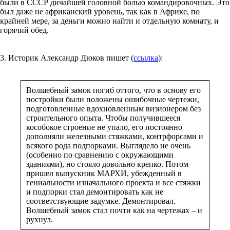
были в СССР дичайшей головной болью командировочных. Это
был даже не африканский уровень, так как в Африке, по
крайней мере, за деньги можно найти и отдельную комнату, и
горячий обед.
3. Историк Александр Дюков пишет (
ссылка
):
Волшебный замок погиб оттого, что в основу его
постройки были положены ошибочные чертежи,
подготовленные вдохновленным визионером без
строительного опыта. Чтобы получившееся
кособокое строение не упало, его постоянно
дополняли железными стяжками, контрфорсами и
всякого рода подпорками. Выглядело не очень
(особенно по сравнению с окружающими
зданиями), но стояло довольно крепко. Потом
пришел выпускник МАРХИ, убежденный в
гениальности изначального проекта и все стяжки
и подпорки стал демонтировать как не
соответствующие задумке. Демонтировал.
Волшебный замок стал почти как на чертежах – и
рухнул.