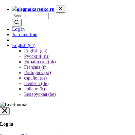
olegmakarenko.ru
Log in
Join free
Join
English
(en)
English (en)
Русский (ru)
Українська (uk)
Français (fr)
Português (pt)
español (es)
Deutsch (de)
Italiano (it)
Беларуская (be)
Log in