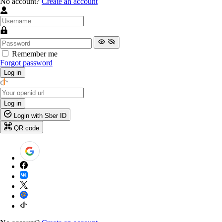
No account?
Create an account
Remember me
Forgot password
Log in
Log in
Login with Sber ID
QR code