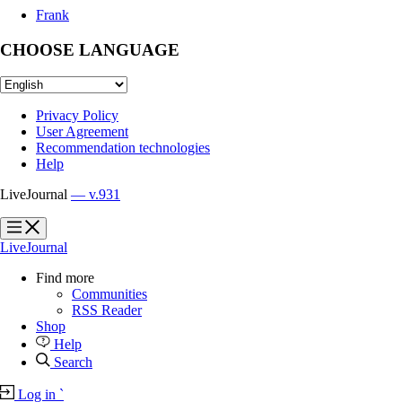
Frank
CHOOSE LANGUAGE
Privacy Policy
User Agreement
Recommendation technologies
Help
LiveJournal
— v.931
?
?
LiveJournal
Find more
Communities
RSS Reader
Shop
Help
Search
Log in
`