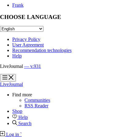
Frank
CHOOSE LANGUAGE
Privacy Policy
User Agreement
Recommendation technologies
Help
LiveJournal
— v.931
?
?
LiveJournal
Find more
Communities
RSS Reader
Shop
Help
Search
Log in
`