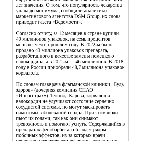
лет значения. О том, что популярность лекарства
упала до минимума, сообщили аналитики
маркетингового агентства DSM Group, их слова
приводит газета «Ведомости».
Согласно отчету, за 12 месяцев в стране купили
40 миллионов упаковок, на семь процентов
меньше, чем в прошлом году. В 2022-м было
продано 43 миллиона упаковок препарата,
разработанного в качестве замены немецкого
валокордина, а в 2021-м — 46 миллионов. В 2018
году в России приобрели 48,7 миллиона упаковок
корвалола.
По словам главврача флагманской клиники «Будь
здоров» (дочерняя компания СПАО
«Ингосстрах») Леонида Карева, корвалол и
валокордин не улучшают состояние сердечно-
сосудистой системы, но могут маскировать
симптомы заболеваний сердца. При этом люди
пьют их годами, так как они снимают
тревожность и помогают уснуть. Содержащийся в
препаратах фенобарбитал обладает рядом
побочных эффектов, из-за которых врачи
перестали назначать эти лекарства, заменив их