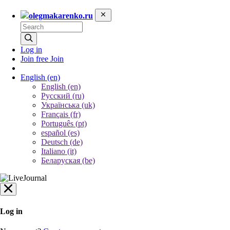
olegmakarenko.ru
Log in
Join free
Join
English
(en)
English (en)
Русский (ru)
Українська (uk)
Français (fr)
Português (pt)
español (es)
Deutsch (de)
Italiano (it)
Беларуская (be)
Log in