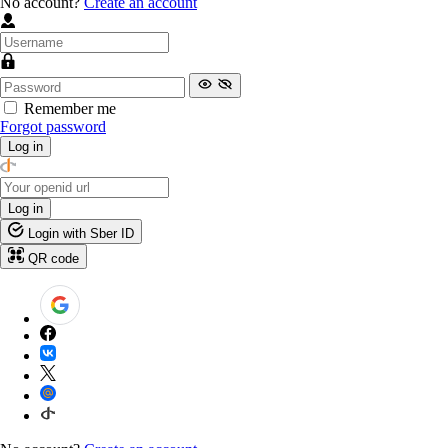
No account?
Create an account
Remember me
Forgot password
Log in
Log in
Login with Sber ID
QR code