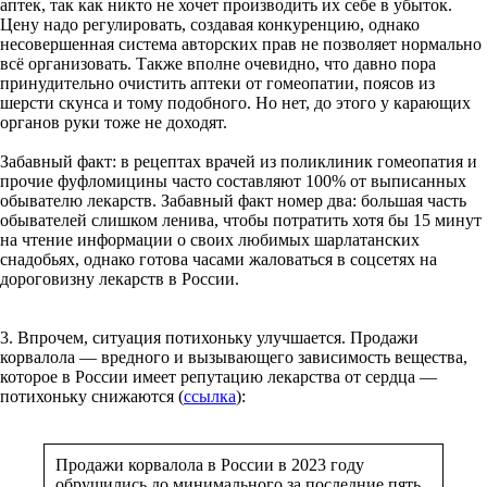
аптек, так как никто не хочет производить их себе в убыток.
Цену надо регулировать, создавая конкуренцию, однако
несовершенная система авторских прав не позволяет нормально
всё организовать. Также вполне очевидно, что давно пора
принудительно очистить аптеки от гомеопатии, поясов из
шерсти скунса и тому подобного. Но нет, до этого у карающих
органов руки тоже не доходят.
Забавный факт: в рецептах врачей из поликлиник гомеопатия и
прочие фуфломицины часто составляют 100% от выписанных
обывателю лекарств. Забавный факт номер два: большая часть
обывателей слишком ленива, чтобы потратить хотя бы 15 минут
на чтение информации о своих любимых шарлатанских
снадобьях, однако готова часами жаловаться в соцсетях на
дороговизну лекарств в России.
3. Впрочем, ситуация потихоньку улучшается. Продажи
корвалола — вредного и вызывающего зависимость вещества,
которое в России имеет репутацию лекарства от сердца —
потихоньку снижаются (
ссылка
):
Продажи корвалола в России в 2023 году
обрушились до минимального за последние пять