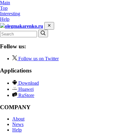
Main
Top
Interesting
Help
olegmakarenko.ru
Follow us:
Follow us on Twitter
Applications
Download
Huawei
RuStore
COMPANY
About
News
Help