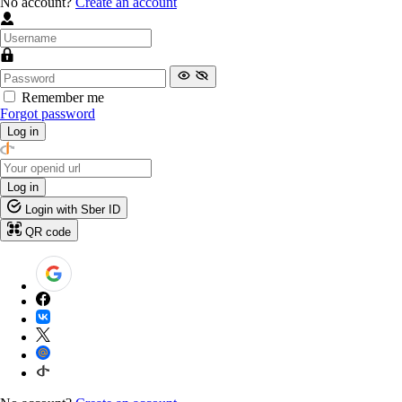
No account?
Create an account
Remember me
Forgot password
Log in
Log in
Login with Sber ID
QR code