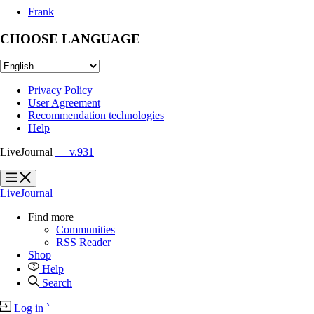
Frank
CHOOSE LANGUAGE
Privacy Policy
User Agreement
Recommendation technologies
Help
LiveJournal
— v.931
?
?
LiveJournal
Find more
Communities
RSS Reader
Shop
Help
Search
Log in
`