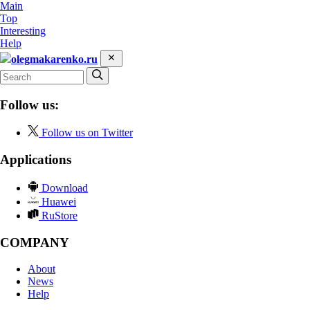
Main
Top
Interesting
Help
olegmakarenko.ru
Follow us:
Follow us on Twitter
Applications
Download
Huawei
RuStore
COMPANY
About
News
Help