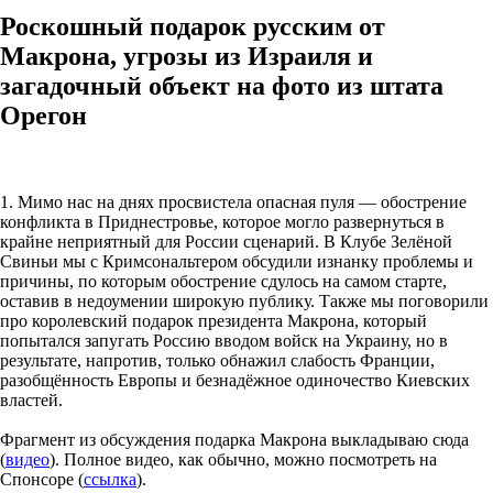
Роскошный подарок русским от
Макрона, угрозы из Израиля и
загадочный объект на фото из штата
Орегон
1. Мимо нас на днях просвистела опасная пуля — обострение
конфликта в Приднестровье, которое могло развернуться в
крайне неприятный для России сценарий. В Клубе Зелёной
Свиньи мы с Кримсональтером обсудили изнанку проблемы и
причины, по которым обострение сдулось на самом старте,
оставив в недоумении широкую публику. Также мы поговорили
про королевский подарок президента Макрона, который
попытался запугать Россию вводом войск на Украину, но в
результате, напротив, только обнажил слабость Франции,
разобщённость Европы и безнадёжное одиночество Киевских
властей.
Фрагмент из обсуждения подарка Макрона выкладываю сюда
(
видео
). Полное видео, как обычно, можно посмотреть на
Спонсоре (
ссылка
).