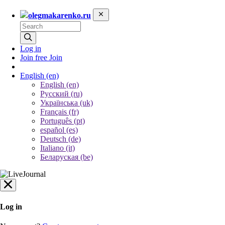
olegmakarenko.ru
Log in
Join free
Join
English
(en)
English (en)
Русский (ru)
Українська (uk)
Français (fr)
Português (pt)
español (es)
Deutsch (de)
Italiano (it)
Беларуская (be)
Log in