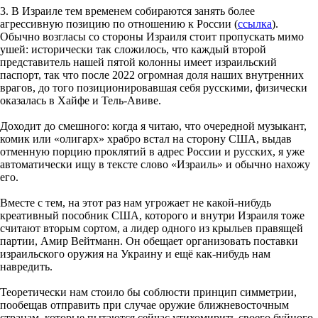
3. В Израиле тем временем собираются занять более
агрессивную позицию по отношению к России (
ссылка
).
Обычно возгласы со стороны Израиля стоит пропускать мимо
ушей: исторически так сложилось, что каждый второй
представитель нашей пятой колонны имеет израильский
паспорт, так что после 2022 огромная доля наших внутренних
врагов, до того позиционировавшая себя русскими, физически
оказалась в Хайфе и Тель-Авиве.
Доходит до смешного: когда я читаю, что очередной музыкант,
комик или «олигарх» храбро встал на сторону США, выдав
отменную порцию проклятий в адрес России и русских, я уже
автоматически ищу в тексте слово «Израиль» и обычно нахожу
его.
Вместе с тем, на этот раз нам угрожает не какой-нибудь
креативный пособник США, которого и внутри Израиля тоже
считают вторым сортом, а лидер одного из крыльев правящей
партии, Амир Вейтманн. Он обещает организовать поставки
израильского оружия на Украину и ещё как-нибудь нам
навредить.
Теоретически нам стоило бы соблюсти принцип симметрии,
пообещав отправить при случае оружие ближневосточным
странам, которые пытаются сейчас утихомирить своего буйного