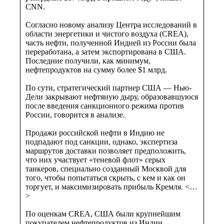
CNN.
Согласно новому анализу Центра исследований в
области энергетики и чистого воздуха (CREA),
часть нефти, полученной Индией из России была
переработана, а затем экспортирована в США.
Последние получили, как минимум,
нефтепродуктов на сумму более $1 млрд.
По сути, стратегический партнер США — Нью-
Дели закрывают нефтяную дыру, образовавшуюся
после введения санкционного режима против
России, говорится в анализе.
Продажи российской нефти в Индию не
подпадают под санкции, однако, экспертиза
маршрутов доставки позволяет предположить,
что них участвует «теневой флот» серых
танкеров, специально созданный Москвой для
того, чтобы попытаться скрыть, с кем и как он
торгует, и максимизировать прибыль Кремля. <…
>
По оценкам CREA, США были крупнейшим
покупателем нефтепродуктов из Индии,