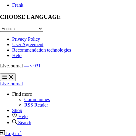
Frank
CHOOSE LANGUAGE
Privacy Policy
User Agreement
Recommendation technologies
Help
LiveJournal
— v.931
?
?
LiveJournal
Find more
Communities
RSS Reader
Shop
Help
Search
Log in
`