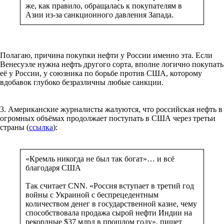
же, как правило, обращалась к покупателям в
Азии из-за санкционного давления Запада.
Полагаю, причина покупки нефти у России именно эта. Если
Венесуэле нужна нефть другого сорта, вполне логично покупать
её у России, у союзника по борьбе против США, которому
вдобавок глубоко безразличны любые санкции.
3. Американские журналисты жалуются, что российская нефть в
огромных объёмах продолжает поступать в США через третьи
страны (
ссылка
):
«Кремль никогда не был так богат»… и всё
благодаря США
Так считает CNN. «Россия вступает в третий год
войны c Украиной с беспрецедентным
количеством денег в государственной казне, чему
способствовала продажа сырой нефти Индии на
рекордные $37 млрд в прошлом году», пишет