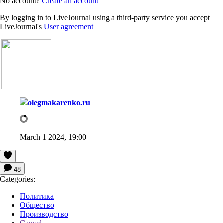
No account?
Create an account
By logging in to LiveJournal using a third-party service you accept
LiveJournal's
User agreement
olegmakarenko.ru
March 1 2024, 19:00
48
Categories:
Политика
Общество
Производство
Cancel