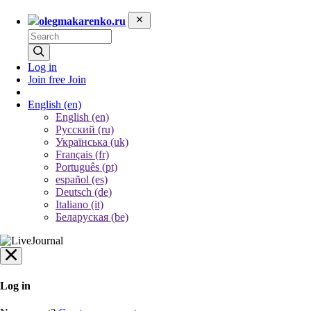
olegmakarenko.ru
Log in
Join free
Join
English
(en)
English (en)
Русский (ru)
Українська (uk)
Français (fr)
Português (pt)
español (es)
Deutsch (de)
Italiano (it)
Беларуская (be)
Log in