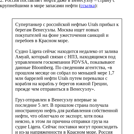
2. Россия поставляет нефть даже в Венесуэлу – страну с
крупнейшими в мире запасами нефти (
ссылка
):
Супертанкер с российской нефтью Urals прибыл к
берегам Венесуэлы. Москва ищет новых
покупателей на фоне ужесточения санкций и
перебоев в Красном море.
Судно Ligera сейчас находится недалеко от залива
Амуай, который связан с НПЗ, находящимся под
управлением госкомпании PDVSA, показывают
данные Bloomberg. По сведениям агентства, «в
прошлом месяце он собрал по меньшей мере 1,7
млн баррелей нефти Urals путем перевалки с
корабля на корабль у берегов южной Греции,
прежде чем отправиться в Венесуэлу».
Груз отправлен в Венесуэлу впервые за
последние 5 лет. В прошлом страна получала
иностранную нефть для разбавления собственной
нефти, что облегчало ее экспорт, хотя пока
неясно, в этом ли причина отправки груза на
судне Ligera. Сейчас поставки могут происходить
и из-за напряженности в Красном море. Россия