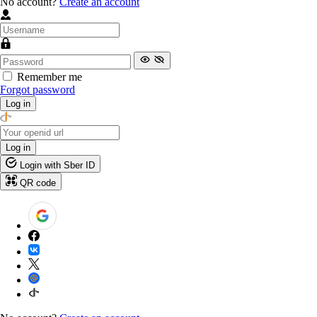
No account?
Create an account
Remember me
Forgot password
Log in
Log in
Login with Sber ID
QR code