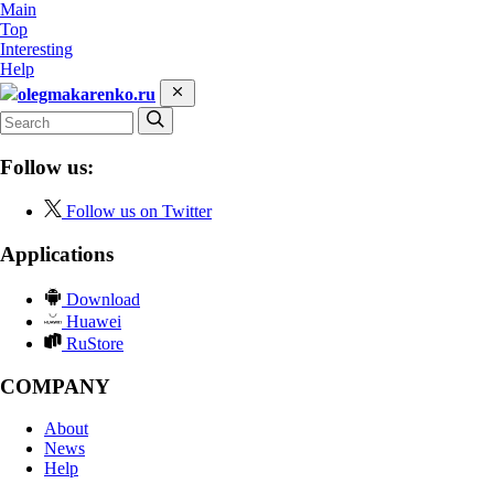
Main
Top
Interesting
Help
olegmakarenko.ru
Follow us:
Follow us on Twitter
Applications
Download
Huawei
RuStore
COMPANY
About
News
Help