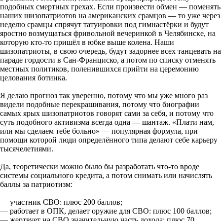
подобных смертных грехах. Если произвести обмен — поменять
наших шизопатриотов на американских срамцов — то уже через
неделю срамцы спрячут татуировки под гимнастёрки и будут
яростно возмущаться фривольной вечеринкой в Челябинске, на
которую кто-то пришёл в юбке выше колена. Наши
шизопатриоты, в свою очередь, будут задорнее всех танцевать на
параде гордости в Сан-Франциско, а потом по списку отменять
местных политиков, поленившихся прийти на церемонию
целования ботинка.
Я делаю прогноз так уверенно, потому что мы уже много раз
видели подобные перекрашивания, потому что биографии
самых ярых шизопатриотов говорят сами за себя, и потому что
суть подобного активизма всегда одна — шантаж. «Плати нам,
или мы сделаем тебе больно» — популярная формула, при
помощи которой люди определённого типа делают себе карьеру
тысячелетиями.
Да, теоретически можно было бы разработать что-то вроде
системы социального кредита, а потом снимать или начислять
баллы за патриотизм:
— участник СВО: плюс 200 баллов;
— работает в ОПК, делает оружие для СВО: плюс 100 баллов;
— жертвует на СВО значительную часть дохода: плюс 70