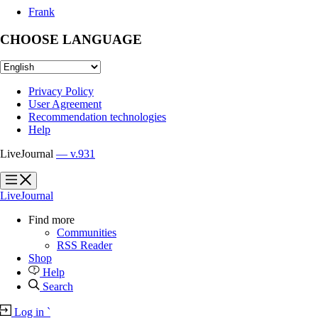
Frank
CHOOSE LANGUAGE
Privacy Policy
User Agreement
Recommendation technologies
Help
LiveJournal
— v.931
?
?
LiveJournal
Find more
Communities
RSS Reader
Shop
Help
Search
Log in
`