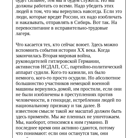
будет сильнее, тем мы и будем служить. Но мы
должны работать со всеми. Надо убедить этих
людей в том, что мы вернулись навсегда. Если это
люди, которые вредят России, их надо изобличать
и наказывать, отправлять в Сибирь. Вот так. На
перевоспитание в исправительно-трудовые
лагеря.
Что касается тех, кто сейчас воюет. Здесь можно
вспомнить события истории XX века. Когда
закончилась Вторая мировая война,
руководителей гитлеровской Германии,
активистов НСДАП, СС, партийно-политический
аппарат судили. Кого-то казнили, их было
немного, кого-то просто осудили. Но абсолютное
большинство участников немецкой военной
машины вернулись домой, им простили, если они
не были изобличены в преступлениях против
человечности, в геноциде, истреблении людей по
национальному признаку и так далее. В
известном смысле такой же масштаб должен быть
здесь применён. Мы же пленных не уничтожаем.
Мы, наоборот, относимся к ним гуманно. В
последнее время они активно сдаются, потому
что понимают: если они останутся там, они