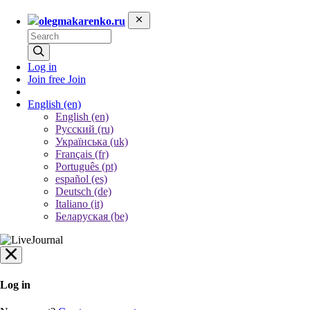
olegmakarenko.ru
Log in
Join free
Join
English
(en)
English (en)
Русский (ru)
Українська (uk)
Français (fr)
Português (pt)
español (es)
Deutsch (de)
Italiano (it)
Беларуская (be)
Log in