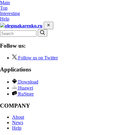
Main
Top
Interesting
Help
olegmakarenko.ru
Follow us:
Follow us on Twitter
Applications
Download
Huawei
RuStore
COMPANY
About
News
Help