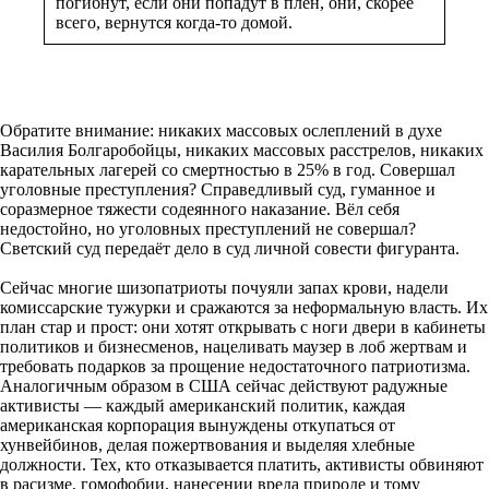
погибнут, если они попадут в плен, они, скорее
всего, вернутся когда-то домой.
Обратите внимание: никаких массовых ослеплений в духе
Василия Болгаробойцы, никаких массовых расстрелов, никаких
карательных лагерей со смертностью в 25% в год. Совершал
уголовные преступления? Справедливый суд, гуманное и
соразмерное тяжести содеянного наказание. Вёл себя
недостойно, но уголовных преступлений не совершал?
Светский суд передаёт дело в суд личной совести фигуранта.
Сейчас многие шизопатриоты почуяли запах крови, надели
комиссарские тужурки и сражаются за неформальную власть. Их
план стар и прост: они хотят открывать с ноги двери в кабинеты
политиков и бизнесменов, нацеливать маузер в лоб жертвам и
требовать подарков за прощение недостаточного патриотизма.
Аналогичным образом в США сейчас действуют радужные
активисты — каждый американский политик, каждая
американская корпорация вынуждены откупаться от
хунвейбинов, делая пожертвования и выделяя хлебные
должности. Тех, кто отказывается платить, активисты обвиняют
в расизме, гомофобии, нанесении вреда природе и тому