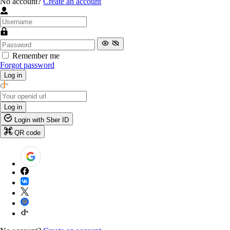
No account?
Create an account
Remember me
Forgot password
Log in
Log in
Login with Sber ID
QR code