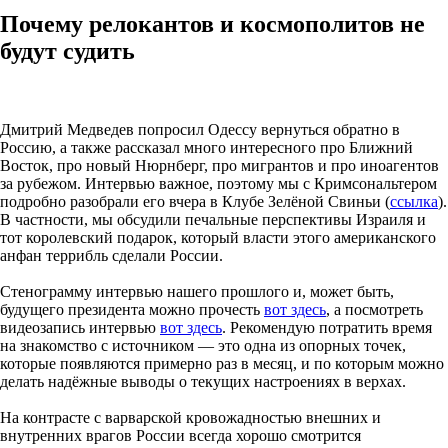
Почему релокантов и космополитов не
будут судить
Дмитрий Медведев попросил Одессу вернуться обратно в
Россию, а также рассказал много интересного про Ближний
Восток, про новый Нюрнберг, про мигрантов и про иноагентов
за рубежом. Интервью важное, поэтому мы с Кримсональтером
подробно разобрали его вчера в Клубе Зелёной Свиньи (
ссылка
).
В частности, мы обсудили печальные перспективы Израиля и
тот королевский подарок, который власти этого американского
анфан террибль сделали России.
Стенограмму интервью нашего прошлого и, может быть,
будущего президента можно прочесть
вот здесь
, а посмотреть
видеозапись интервью
вот здесь
. Рекомендую потратить время
на знакомство с источником — это одна из опорных точек,
которые появляются примерно раз в месяц, и по которым можно
делать надёжные выводы о текущих настроениях в верхах.
На контрасте с варварской кровожадностью внешних и
внутренних врагов России всегда хорошо смотрится