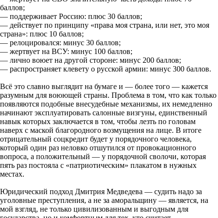
баллов;
— поддерживает Россию: плюс 30 баллов;
— действует по принципу «права моя страна, или нет, это моя
страна»: плюс 10 баллов;
— релоцировался: минус 30 баллов;
— жертвует на ВСУ: минус 100 баллов;
— лично воюет на другой стороне: минус 200 баллов;
— распространяет клевету о русской армии: минус 300 баллов.
Всё это славно выглядит на бумаге и — более того — кажется
разумным для воюющей страны. Проблема в том, что как только
появляются подобные внесудебные механизмы, их немедленно
начинают эксплуатировать салонные визгуны, единственный
навык которых заключается в том, чтобы лезть по головам
наверх с маской благородного возмущения на лице. В итоге
отрицательный соцкредит будет у порядочного человека,
который один раз неловко отшутился от провокационного
вопроса, а положительный — у порядочной сволочи, которая
пять раз постояла с «патриотическим» плакатом в нужных
местах.
Юридический подход Дмитрия Медведева — судить надо за
уголовные преступления, а не за аморальщину — является, на
мой взгляд, не только цивилизованным и выгодным для
государства, но и комфортным для тех, кто считает