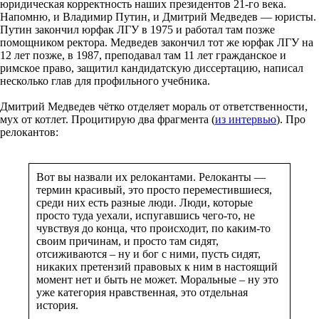
юридическая корректность наших президентов 21-го века.
Напомню, и Владимир Путин, и Дмитрий Медведев — юристы.
Путин закончил юрфак ЛГУ в 1975 и работал там позже
помощником ректора. Медведев закончил тот же юрфак ЛГУ на
12 лет позже, в 1987, преподавал там 11 лет гражданское и
римское право, защитил кандидатскую диссертацию, написал
несколько глав для профильного учебника.
Дмитрий Медведев чётко отделяет мораль от ответственности,
мух от котлет. Процитирую два фрагмента (
из интервью
). Про
релокантов:
Вот вы назвали их релокантами. Релоканты —
термин красивый, это просто переместившиеся,
среди них есть разные люди. Люди, которые
просто туда уехали, испугавшись чего-то, не
чувствуя до конца, что происходит, по каким-то
своим причинам, и просто там сидят,
отсиживаются – ну и бог с ними, пусть сидят,
никаких претензий правовых к ним в настоящий
момент нет и быть не может. Моральные – ну это
уже категория нравственная, это отдельная
история.