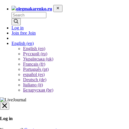
olegmakarenko.ru
Log in
Join free
Join
English
(en)
English (en)
Русский (ru)
Українська (uk)
Français (fr)
Português (pt)
español (es)
Deutsch (de)
Italiano (it)
Беларуская (be)
Log in