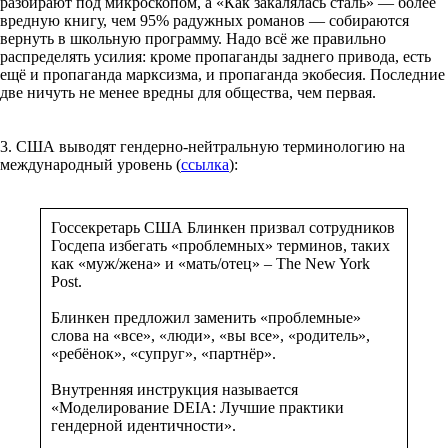
разбирают под микроскопом, а «Как закалялась сталь» — более
вредную книгу, чем 95% радужных романов — собираются
вернуть в школьную программу. Надо всё же правильно
распределять усилия: кроме пропаганды заднего привода, есть
ещё и пропаганда марксизма, и пропаганда экобесия. Последние
две ничуть не менее вредны для общества, чем первая.
3. США выводят гендерно-нейтральную терминологию на
международный уровень (
ссылка
):
Госсекретарь США Блинкен призвал сотрудников
Госдепа избегать «проблемных» терминов, таких
как «муж/жена» и «мать/отец» – The New York
Post.
Блинкен предложил заменить «проблемные»
слова на «все», «люди», «вы все», «родитель»,
«ребёнок», «супруг», «партнёр».
Внутренняя инструкция называется
«Моделирование DEIA: Лучшие практики
гендерной идентичности».