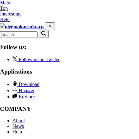
Main
Top
Interesting
Help
olegmakarenko.ru
Follow us:
Follow us on Twitter
Applications
Download
Huawei
RuStore
COMPANY
About
News
Help