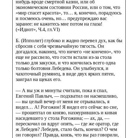
нибудь вроде смертной казни, или об
экономическом состоянии России, или о том, что
«мир спасет красота», то… я, конечно, порадуюсь
и посмеюсь очень, но… предупреждаю вас
заранее: не кажитесь мне потом на глаза!
(«Идиот», Ч.4, гл.VI)
Б. (Ипполит) глубоко и жадно перевел дух, как бы
сбросив с себя чрезвычайную тягость. Он
догадался, наконец, что ничего «не кончено», что
еще не рассвело, что гости встали из-за стола
только для закуски, и что кончилась всего одна
только болтовня Лебедева. Он улыбнулся, и
чахоточный румянец, в виде двух ярких пятен,
заиграл на щеках его.
— А вы уж и минуты считали, пока я спал,
Евгений Павлыч, — подхватил он насмешливо,
— вы целый вечер от меня не отрывались, я
видел… А! Рогожин! Я видел его сейчас во сне,
— прошептал он князю, нахмурившись и кивая
насидевшего у стола Рогожина; — ах, да, —
перескочил он вдруг опять, — где же оратор, где
ж Лебедев? Лебедев, стало быть, кончил? О чем
он говорил? Правда, князь, что вы раз говорили,