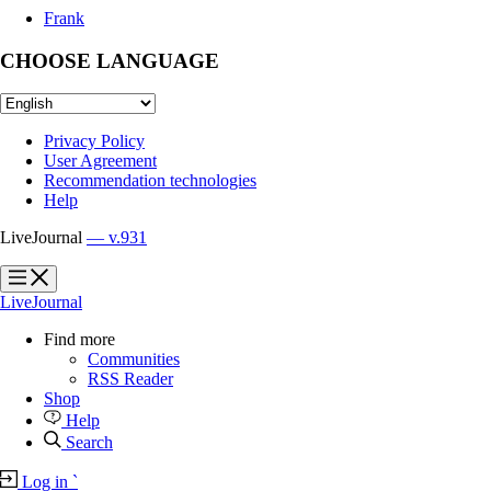
Frank
CHOOSE LANGUAGE
Privacy Policy
User Agreement
Recommendation technologies
Help
LiveJournal
— v.931
?
?
LiveJournal
Find more
Communities
RSS Reader
Shop
Help
Search
Log in
`