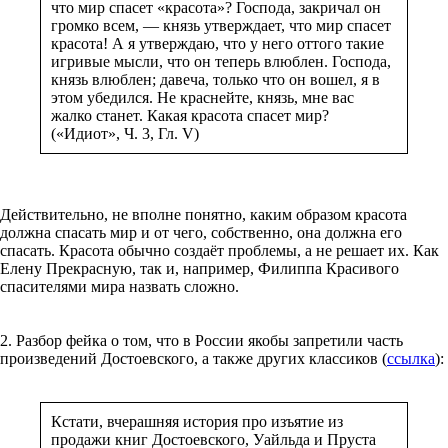
что мир спасет «красота»? Господа, закричал он
громко всем, — князь утверждает, что мир спасет
красота! А я утверждаю, что у него оттого такие
игривые мысли, что он теперь влюблен. Господа,
князь влюблен; давеча, только что он вошел, я в
этом убедился. Не краснейте, князь, мне вас
жалко станет. Какая красота спасет мир?
(«Идиот», Ч. 3, Гл. V)
Действительно, не вполне понятно, каким образом красота
должна спасать мир и от чего, собственно, она должна его
спасать. Красота обычно создаёт проблемы, а не решает их. Как
Елену Прекрасную, так и, например, Филиппа Красивого
спасителями мира назвать сложно.
2. Разбор фейка о том, что в России якобы запретили часть
произведений Достоевского, а также других классиков (
ссылка
):
Кстати, вчерашняя история про изъятие из
продажи книг Достоевского, Уайльда и Пруста