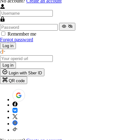
No account?
Create an account
Remember me
Forgot password
Log in
Log in
Login with Sber ID
QR code