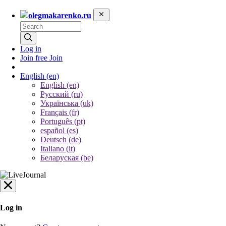
olegmakarenko.ru
Log in
Join free
Join
English
(en)
English (en)
Русский (ru)
Українська (uk)
Français (fr)
Português (pt)
español (es)
Deutsch (de)
Italiano (it)
Беларуская (be)
Log in