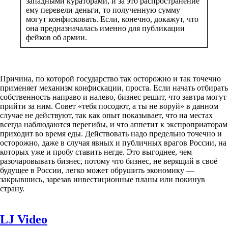
западными кураторами, и за это распространение
ему перевели деньги, то полученную сумму
могут конфисковать. Если, конечно, докажут, что
она предназначалась именно для публикации
фейков об армии.
Причина, по которой государство так осторожно и так точечно
применяет механизм конфискации, проста. Если начать отбирать
собственность направо и налево, бизнес решит, что завтра могут
прийти за ним. Совет «тебя посодют, а ты не воруй» в данном
случае не действуют, так как опыт показывает, что на местах
всегда наблюдаются перегибы, и что аппетит к экспроприаторам
приходит во время еды. Действовать надо предельно точечно и
осторожно, даже в случая явных и публичных врагов России, на
которых уже и пробу ставить негде. Это выгоднее, чем
разочаровывать бизнес, потому что бизнес, не верящий в своё
будущее в России, легко может обрушить экономику —
закрывшись, зарезав инвестиционные планы или покинув
страну.
LJ Video