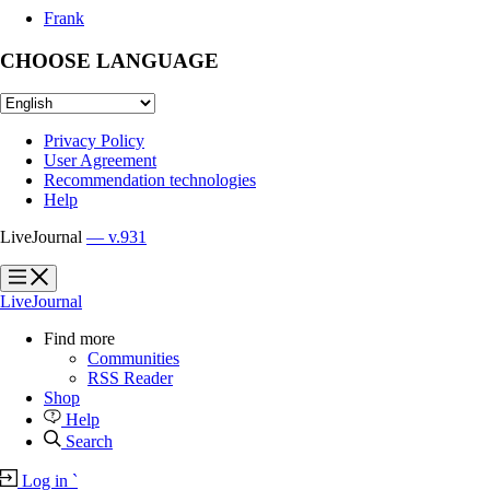
Frank
CHOOSE LANGUAGE
Privacy Policy
User Agreement
Recommendation technologies
Help
LiveJournal
— v.931
?
?
LiveJournal
Find more
Communities
RSS Reader
Shop
Help
Search
Log in
`