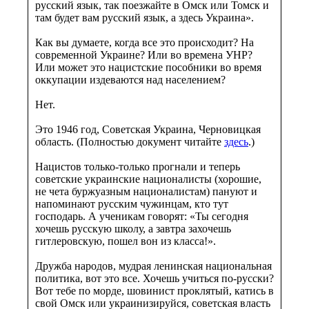
русский язык, так поезжайте в Омск или Томск и
там будет вам русский язык, а здесь Украина».
Как вы думаете, когда все это происходит? На
современной Украине? Или во времена УНР?
Или может это нацистские пособники во время
оккупации издеваются над населением?
Нет.
Это 1946 год, Советская Украина, Черновицкая
область. (Полностью документ читайте
здесь
.)
Нацистов только-только прогнали и теперь
советские украинские националисты (хорошие,
не чета буржуазным националистам) пануют и
напоминают русским чужинцам, кто тут
господарь. А ученикам говорят: «Ты сегодня
хочешь русскую школу, а завтра захочешь
гитлеровскую, пошел вон из класса!».
Дружба народов, мудрая ленинская национальная
политика, вот это все. Хочешь учиться по-русски?
Вот тебе по морде, шовинист проклятый, катись в
свой Омск или украинизируйся, советская власть