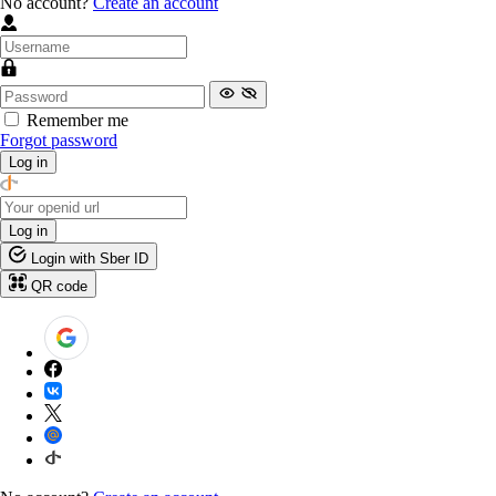
No account?
Create an account
Remember me
Forgot password
Log in
Log in
Login with Sber ID
QR code