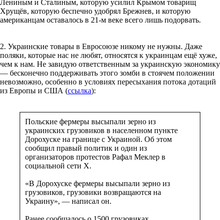
Лениным и Сталиным, которую усилил Крымом товарищ
Хрущёв, которую беспечно удобрял Брежнев, и которую
американцам оставалось в 21-м веке всего лишь подорвать.
2. Украинские товары в Евросоюзе никому не нужны. Даже
поляки, которые нас не любят, относятся к украинцам ещё хуже,
чем к нам. Не завидую ответственным за украинскую экономику
— бесконечно поддерживать этого зомби в стоячем положении
невозможно, особенно в условиях пересыхания потока дотаций
из Европы и США (
ссылка
):
Польские фермеры высыпали зерно из
украинских грузовиков в населенном пункте
Дорохуске на границе с Украиной. Об этом
сообщил правый политик и один из
организаторов протестов Рафал Меклер в
социальной сети Х.
«В Дорохуске фермеры высыпали зерно из
грузовиков, грузовики возвращаются на
Украину», — написал он.
Ранее сообщалось о 1500 грузовиках,