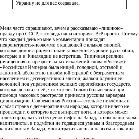
Украину не для вас создавала.
Меня часто спрашивают, зачем я рассказываю «лишнюю»
правду про СССР, «это ведь наша история». Всё просто. Потому
что каждый день ко мне в комментарии приходят
некропатриоты-неокомми с капающей с клыков слюной,
которые демонстрируют такие заряженные уровни русофобии,
которые и в Финляндии не встретишь. Типичная реплика
(очищенная от презрительных искажений слова «Россия»):
«Российская Империя была нищей, голодной, отсталой и
лапотной, абсолютно никчёмной страной с безграмотным
населением и дегенеративной элитой, жалкой блудницей-
колонией под управлением великих европейских государств,
которые делали с ней, что хотели. Только большевики при
помощи массовых расстрелов принесли русским варварам
цивилизацию. Современная Россия — столь же никчёмная и
слабая страна с дегенеративным народом, которая ничего не
производит, о которую все вытирают ноги, и которая может
только продавать за бесценок нефть на Запад, чтобы наши воры-
капиталисты, в подмётки не годящиеся умным и благородным
капиталистам Запада, могли тратить деньги на яхты и кокаин».