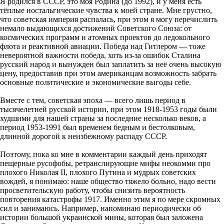
Я родился в СССР, это моя Родина (до 1992), и у меня есть
тёплые ностальгические чувства к моей стране. Мне грустно,
что советская империя распалась, при этом я могу перечислить
немало выдающихся достижений Советского Союза: от
космических программ и атомных проектов до ледокольного
флота и реактивной авиации. Победа над Гитлером — тоже
невероятной важности победа, хоть из-за ошибок Сталина
русский народ и вынужден был заплатить за неё очень высокую
цену, предоставив при этом американцам возможность забрать
основные политические и экономические выгоды себе.
Вместе с тем, советская эпоха — всего лишь период в
тысячелетней русской истории, при этом 1918-1953 годы были
худшими для нашей страны за последние несколько веков, а
период 1953-1991 был временем бедным и бестолковым,
длинной дорогой к неизбежному распаду СССР.
Поэтому, пока ко мне в комментарии каждый день приходят
пещерные русофобы, ретранслирующие мифы неокомми про
плохого Николая II, плохого Путина и мудрых советских
вождей, я понимаю: наше общество тяжело больно, надо вести
просветительскую работу, чтобы снизить вероятность
повторения катастрофы 1917. Именно этим я по мере скромных
сил и занимаюсь. Например, напоминаю периодически об
истории большой украинской мины, которая был заложена