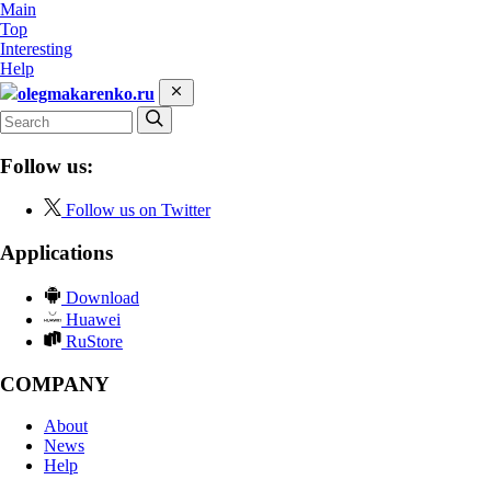
Main
Top
Interesting
Help
olegmakarenko.ru
Follow us:
Follow us on Twitter
Applications
Download
Huawei
RuStore
COMPANY
About
News
Help