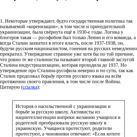
1. Некоторые утверждают, будто государственная политика так
называемой «коренизации», в том числе и принудительной
украинизации, была свёрнута ещё в 1930-е годы. Логика у
блогеров такая — русофобом был только Ленин и его команда, а
когда Сталин захватил в итоге власть, после 1937-1938, он,
будучи русским националистом, гонения на русских немедленно
прекратил. Утверждение странное уже хотя бы по той причине,
что ровно те же сталинисты называют второй главной заслугой
Сталина индустриализацию, которая проходила до 1937. Но
утверждение про Сталина-русофила неверно и по сути, так как
Сталин продолжал борьбу против русского языка на всём
протяжении своего правления, в том числе после Войны.
Цитирую (
ссылка
):
История о насильственной с украинизации и
борьбе за русскую школу. Активисты из
нацинтеллигенции вопреки желанию учащихся и
родителей преобразовали русскую школу в
украинскую. Учащиеся протестуют, родители
протестуют, а чиновники отвечают: «Если хотите