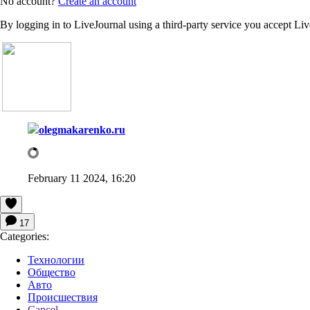
No account?
Create an account
By logging in to LiveJournal using a third-party service you accept Li
olegmakarenko.ru
February 11 2024, 16:20
17
Categories:
Технологии
Общество
Авто
Происшествия
Cancel