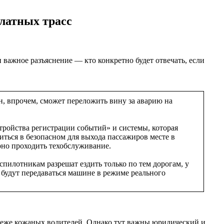
платных трасс
 важное разъяснение — кто конкретно будет отвечать, если
, впрочем, сможет переложить вину за аварию на
тройства регистрации событий» и системы, которая
ться в безопасном для выхода пассажиров месте в
рно проходить техобслуживание.
спилотникам разрешат ездить только по тем дорогам, у
е будут передаваться машине в режиме реального
о реже кожаных водителей. Однако тут важны юридический и