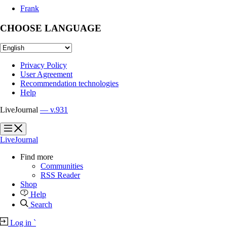
Frank
CHOOSE LANGUAGE
Privacy Policy
User Agreement
Recommendation technologies
Help
LiveJournal
— v.931
?
?
LiveJournal
Find more
Communities
RSS Reader
Shop
Help
Search
Log in
`