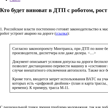
Кто будет виноват в ДТП с роботом, рос
1. Российские власти постепенно готовят законодательство к м
робот устроит аварию на дороге (
ссылка
):
Согласно законопроекту Минтранса, при ДТП по вине бе
производителя, диспетчера или даже дилера. <…>
Документ описывает условия допуска на дороги беспило
позволит дистанционно перевести машину в «состояние 
случае внештатного отключения автопилота. Также все 
Кроме того, вводится запрет использования ВАТС на уча
которых есть «цифровой двойник» (план и карта трассы, 
времени). К примеру, трасса М-11.
С рациональной точки зрения проблема маловажная, так как роб