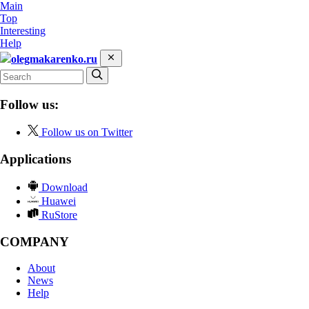
Main
Top
Interesting
Help
olegmakarenko.ru
Follow us:
Follow us on Twitter
Applications
Download
Huawei
RuStore
COMPANY
About
News
Help