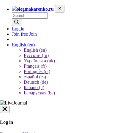
olegmakarenko.ru
Log in
Join free
Join
English
(en)
English (en)
Русский (ru)
Українська (uk)
Français (fr)
Português (pt)
español (es)
Deutsch (de)
Italiano (it)
Беларуская (be)
Log in