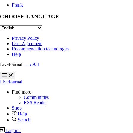
Frank
CHOOSE LANGUAGE
Privacy Policy
User Agreement
Recommendation technologies
Help
LiveJournal
— v.931
?
?
LiveJournal
Find more
Communities
RSS Reader
Shop
Help
Search
Log in
`