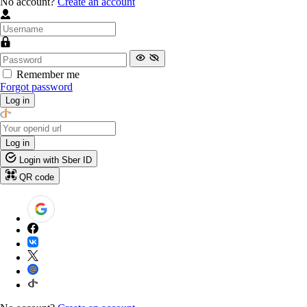
No account?
Create an account
Remember me
Forgot password
Log in
Log in
Login with Sber ID
QR code