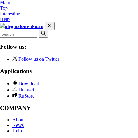
Main
Top
Interesting
Help
olegmakarenko.ru
Follow us:
Follow us on Twitter
Applications
Download
Huawei
RuStore
COMPANY
About
News
Help