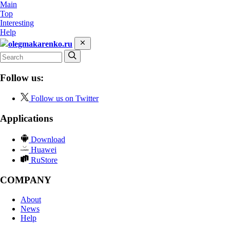
Main
Top
Interesting
Help
olegmakarenko.ru
Follow us:
Follow us on Twitter
Applications
Download
Huawei
RuStore
COMPANY
About
News
Help