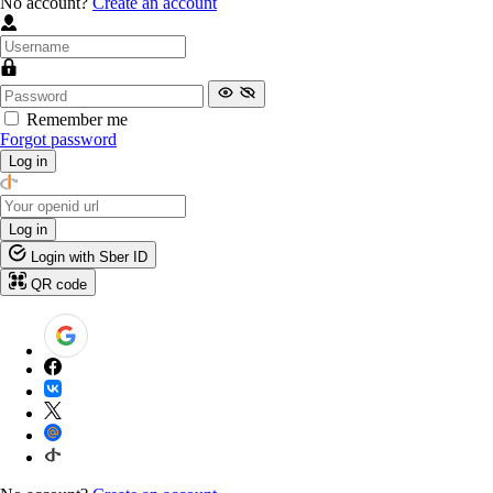
No account?
Create an account
Remember me
Forgot password
Log in
Log in
Login with Sber ID
QR code