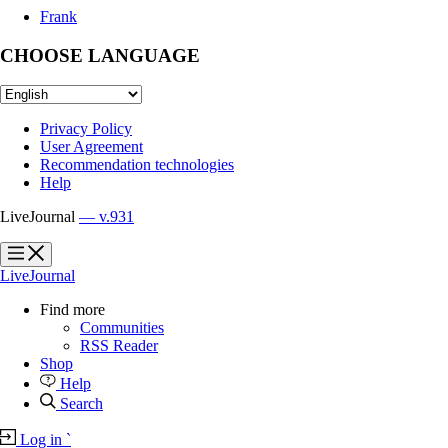
Frank
CHOOSE LANGUAGE
Privacy Policy
User Agreement
Recommendation technologies
Help
LiveJournal
— v.931
?
?
LiveJournal
Find more
Communities
RSS Reader
Shop
Help
Search
Log in
`