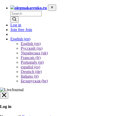
olegmakarenko.ru
Log in
Join free
Join
English
(en)
English (en)
Русский (ru)
Українська (uk)
Français (fr)
Português (pt)
español (es)
Deutsch (de)
Italiano (it)
Беларуская (be)
Log in