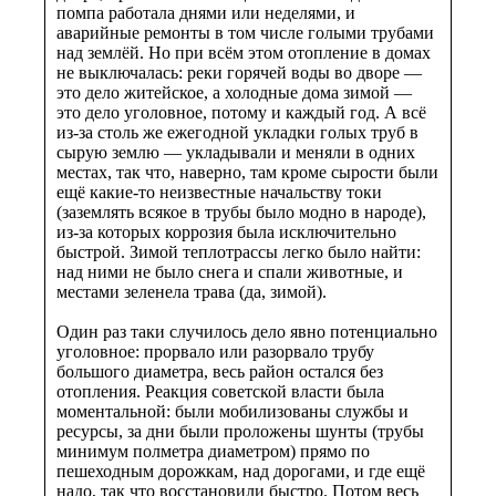
помпа работала днями или неделями, и
аварийные ремонты в том числе голыми трубами
над землёй. Но при всём этом отопление в домах
не выключалась: реки горячей воды во дворе —
это дело житейское, а холодные дома зимой —
это дело уголовное, потому и каждый год. А всё
из-за столь же ежегодной укладки голых труб в
сырую землю — укладывали и меняли в одних
местах, так что, наверно, там кроме сырости были
ещё какие-то неизвестные начальству токи
(заземлять всякое в трубы было модно в народе),
из-за которых коррозия была исключительно
быстрой. Зимой теплотрассы легко было найти:
над ними не было снега и спали животные, и
местами зеленела трава (да, зимой).
Один раз таки случилось дело явно потенциально
уголовное: прорвало или разорвало трубу
большого диаметра, весь район остался без
отопления. Реакция советской власти была
моментальной: были мобилизованы службы и
ресурсы, за дни были проложены шунты (трубы
минимум полметра диаметром) прямо по
пешеходным дорожкам, над дорогами, и где ещё
надо, так что восстановили быстро. Потом весь