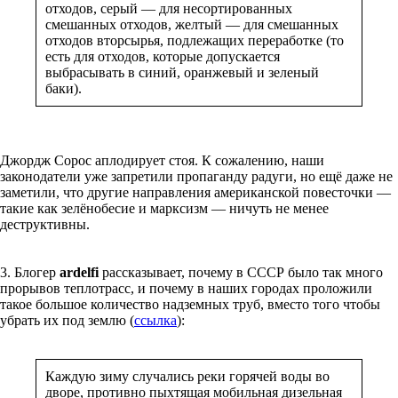
отходов, серый — для несортированных
смешанных отходов, желтый — для смешанных
отходов вторсырья, подлежащих переработке (то
есть для отходов, которые допускается
выбрасывать в синий, оранжевый и зеленый
баки).
Джордж Сорос аплодирует стоя. К сожалению, наши
законодатели уже запретили пропаганду радуги, но ещё даже не
заметили, что другие направления американской повесточки —
такие как зелёнобесие и марксизм — ничуть не менее
деструктивны.
3. Блогер
ardelfi
рассказывает, почему в СССР было так много
прорывов теплотрасс, и почему в наших городах проложили
такое большое количество надземных труб, вместо того чтобы
убрать их под землю (
ссылка
):
Каждую зиму случались реки горячей воды во
дворе, противно пыхтящая мобильная дизельная