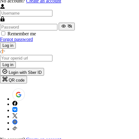
No account?
Create an account
Remember me
Forgot password
Log in
Log in
Login with Sber ID
QR code