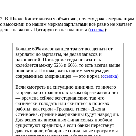
2. В Школе Капитализма я объясняю, почему даже американцам
с высокими по нашим меркам зарплатами всё равно не хватает
денег на жизнь. Цитирую из начала поста (
ссылка
):
Больше 60% американцев тратят все деньги от
зарплаты до зарплаты, не делая запасов и
накоплений. Последние годы показатель
колеблется между 52% и 66%, то есть всегда выше
половины. Похоже, жить одним месяцем для
современных американцев — это норма (
ссылка
).
Если смотреть на ситуацию цинично, то ничего
запредельно страшного в таком образе жизни нет
— времена сейчас вегетарианские, так что
физически голодать или скитаться в поисках
работы, как герои «Гроздьев гнева» Джона
Стейнбека, средние американцы будут навряд ли.
Для решения внезапных финансовых проблем
существуют кредитки, а если банки перестанут
давать в долг, обширные социальные программы