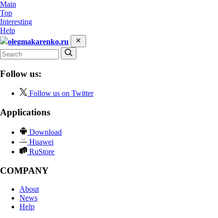
Main
Top
Interesting
Help
olegmakarenko.ru
Follow us:
Follow us on Twitter
Applications
Download
Huawei
RuStore
COMPANY
About
News
Help