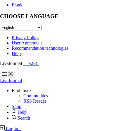
Frank
CHOOSE LANGUAGE
Privacy Policy
User Agreement
Recommendation technologies
Help
LiveJournal
— v.931
?
?
LiveJournal
Find more
Communities
RSS Reader
Shop
Help
Search
Log in
`