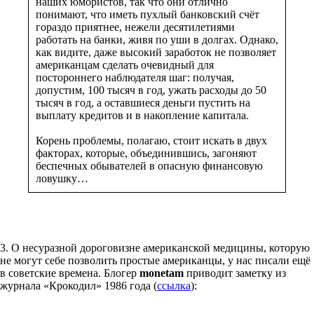
наших юмористов, так что они отлично
понимают, что иметь пухлый банковский счёт
гораздо приятнее, нежели десятилетиями
работать на банки, живя по уши в долгах. Однако,
как видите, даже высокий заработок не позволяет
американцам сделать очевидный для
постороннего наблюдателя шаг: получая,
допустим, 100 тысяч в год, ужать расходы до 50
тысяч в год, а оставшиеся деньги пустить на
выплату кредитов и в накопление капитала.
Корень проблемы, полагаю, стоит искать в двух
факторах, которые, объединившись, загоняют
беспечных обывателей в опасную финансовую
ловушку…
3. О несуразной дороговизне американской медицины, которую
не могут себе позволить простые американцы, у нас писали ещё
в советские времена. Блогер
monetam
приводит заметку из
журнала «Крокодил» 1986 года (
ссылка
):