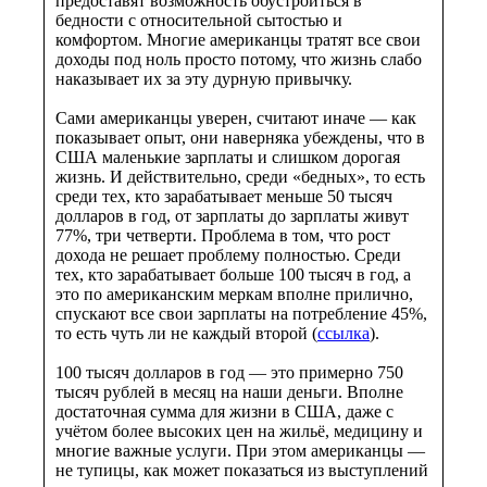
предоставят возможность обустроиться в
бедности с относительной сытостью и
комфортом. Многие американцы тратят все свои
доходы под ноль просто потому, что жизнь слабо
наказывает их за эту дурную привычку.
Сами американцы уверен, считают иначе — как
показывает опыт, они наверняка убеждены, что в
США маленькие зарплаты и слишком дорогая
жизнь. И действительно, среди «бедных», то есть
среди тех, кто зарабатывает меньше 50 тысяч
долларов в год, от зарплаты до зарплаты живут
77%, три четверти. Проблема в том, что рост
дохода не решает проблему полностью. Среди
тех, кто зарабатывает больше 100 тысяч в год, а
это по американским меркам вполне прилично,
спускают все свои зарплаты на потребление 45%,
то есть чуть ли не каждый второй (
ссылка
).
100 тысяч долларов в год — это примерно 750
тысяч рублей в месяц на наши деньги. Вполне
достаточная сумма для жизни в США, даже с
учётом более высоких цен на жильё, медицину и
многие важные услуги. При этом американцы —
не тупицы, как может показаться из выступлений