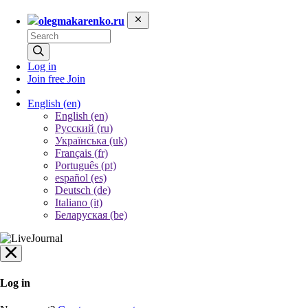
olegmakarenko.ru
Log in
Join free
Join
English
(en)
English (en)
Русский (ru)
Українська (uk)
Français (fr)
Português (pt)
español (es)
Deutsch (de)
Italiano (it)
Беларуская (be)
Log in