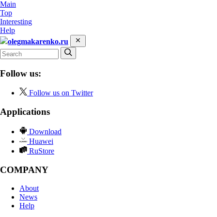
Main
Top
Interesting
Help
olegmakarenko.ru
Follow us:
Follow us on Twitter
Applications
Download
Huawei
RuStore
COMPANY
About
News
Help