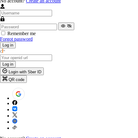
No account?
Create an account
Remember me
Forgot password
Log in
Log in
Login with Sber ID
QR code