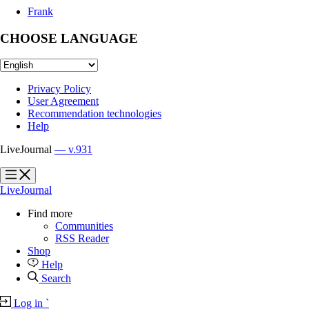
Frank
CHOOSE LANGUAGE
Privacy Policy
User Agreement
Recommendation technologies
Help
LiveJournal
— v.931
?
?
LiveJournal
Find more
Communities
RSS Reader
Shop
Help
Search
Log in
`