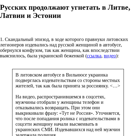
Русских продолжают угнетать в Литве,
Латвии и Эстонии
1. Скандальный эпизод, в ходе которого правнуки литовских
легионеров издевались над русской женщиной в автобусе,
обернулся конфузом, так как женщина, как впоследствии
выяснилось, была украинской беженкой (
ссылка
,
видео
):
В литовском автобусе в Вильнюсе украинка
подверглась издевательствам со стороны местных
жителей, так как была принята за россиянку. <…>
На видео, распространившемся в соцсетях,
мужчины отобрали у женщины телефон и
отказывались возвращать. При этом они
выкрикивали фразу: «Тут не Россия». Уточняется,
что после попадания ролика с издевательствами в
соцсети женщину начали высмеивать в
украинских СМИ. Издевавшихся над ней мужчин
задержала полиция.