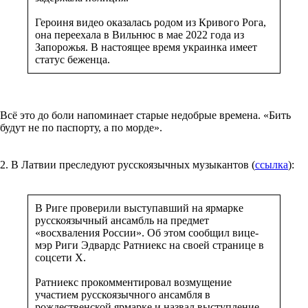
Героиня видео оказалась родом из Кривого Рога,
она переехала в Вильнюс в мае 2022 года из
Запорожья. В настоящее время украинка имеет
статус беженца.
Всё это до боли напоминает старые недобрые времена. «Бить
будут не по паспорту, а по морде».
2. В Латвии преследуют русскоязычных музыкантов (
ссылка
):
В Риге проверили выступавший на ярмарке
русскоязычный ансамбль на предмет
«восхваления России». Об этом сообщил вице-
мэр Риги Эдвардс Ратниекс на своей странице в
соцсети X.
Ратниекс прокомментировал возмущение
участием русскоязычного ансамбля в
рождественской ярмарке и назвал выступление