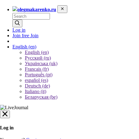
olegmakarenko.ru
Log in
Join free
Join
English
(en)
English (en)
Русский (ru)
Українська (uk)
Français (fr)
Português (pt)
español (es)
Deutsch (de)
Italiano (it)
Беларуская (be)
Log in