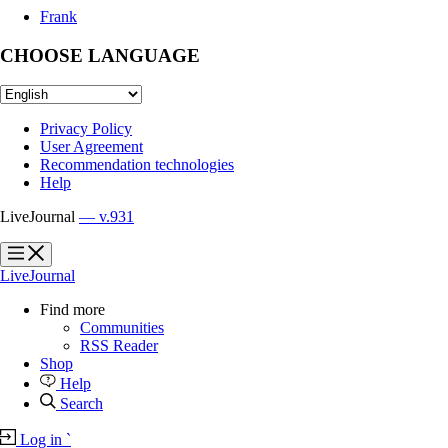
Frank
CHOOSE LANGUAGE
Privacy Policy
User Agreement
Recommendation technologies
Help
LiveJournal
— v.931
?
?
LiveJournal
Find more
Communities
RSS Reader
Shop
Help
Search
Log in
`