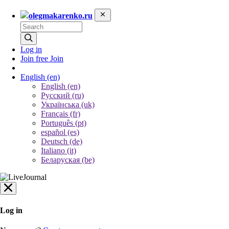
olegmakarenko.ru
Log in
Join free
Join
English
(en)
English (en)
Русский (ru)
Українська (uk)
Français (fr)
Português (pt)
español (es)
Deutsch (de)
Italiano (it)
Беларуская (be)
Log in