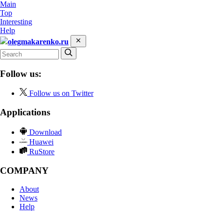
Main
Top
Interesting
Help
olegmakarenko.ru
Follow us:
Follow us on Twitter
Applications
Download
Huawei
RuStore
COMPANY
About
News
Help