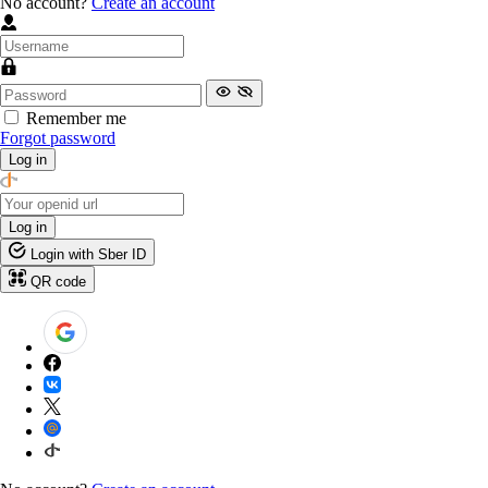
No account?
Create an account
Remember me
Forgot password
Log in
Log in
Login with Sber ID
QR code