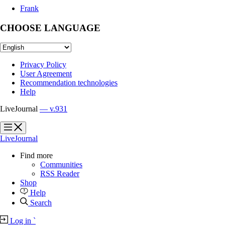
Frank
CHOOSE LANGUAGE
Privacy Policy
User Agreement
Recommendation technologies
Help
LiveJournal
— v.931
?
?
LiveJournal
Find more
Communities
RSS Reader
Shop
Help
Search
Log in
`