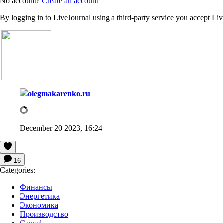
No account?
Create an account
By logging in to LiveJournal using a third-party service you accept Li
olegmakarenko.ru
December 20 2023, 16:24
16
Categories:
Финансы
Энергетика
Экономика
Производство
Cancel