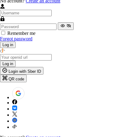
No account?
Create an account
Remember me
Forgot password
Log in
Log in
Login with Sber ID
QR code