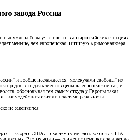
го завода России
я и вынуждена была участвовать в антироссийских санкциях
радает меньше, чем европейская. Цитирую Кримсональтера
России" и вообще наслаждается "молекулами свободы" из
я предсказать для клиентов цены на европейский газ, и
одств, обосновывая тем самым откуда у Европы такая
от взаимодействия с этими пластами реальности.
еко не закончился.
я черта — ссора с США. Пока немцы не расплюются с США
 коров мясных. Вторая черта — снижение немецких зарплат до