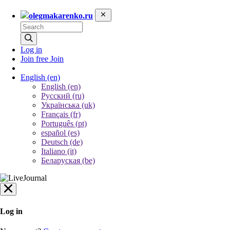
olegmakarenko.ru
Log in
Join free
Join
English
(en)
English (en)
Русский (ru)
Українська (uk)
Français (fr)
Português (pt)
español (es)
Deutsch (de)
Italiano (it)
Беларуская (be)
Log in