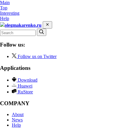
Main
Top
Interesting
Help
olegmakarenko.ru
Follow us:
Follow us on Twitter
Applications
Download
Huawei
RuStore
COMPANY
About
News
Help