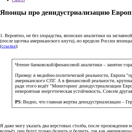
Японцы про деиндустриализацию Европы
1. Вероятно, не без злорадства, японские аналитики на загла
(после щелчка американского кнута), но вредили России японцы
(
ссылка
):
Чтение банковской/финансовой аналитики – занятие гор
Пример: в медийно-политической реальности, Европа "п
американского СПГ. А в финансовой реальности, крупны
ради этого ведёт "Мониторинг деиндустриализации Евро
невероятная энергетическая устойчивость. Совсем друга
PS
: Видно, что главная жертва деиндустриализации – Ге
Я даже могу указать два верстовых столба, после прохождения
всерьёз, они будут только беднеть и беднеть, так как американ