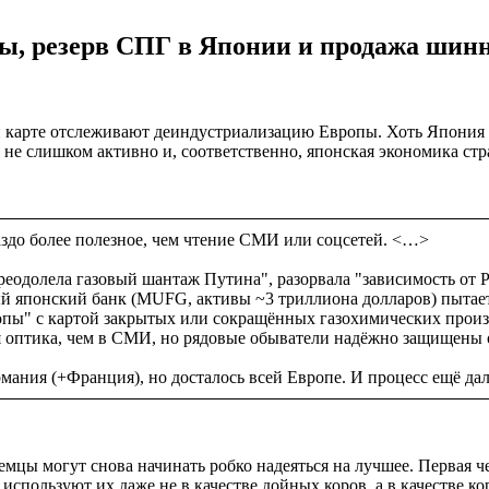
, резерв СПГ в Японии и продажа шинно
вной карте отслеживают деиндустриализацию Европы. Хоть Япони
 не слишком активно и, соответственно, японская экономика ст
аздо более полезное, чем чтение СМИ или соцсетей. <…>
реодолела газовый шантаж Путина", разорвала "зависимость от 
й японский банк (MUFG, активы ~3 триллиона долларов) пытаетс
пы" с картой закрытых или сокращённых газохимических произв
я оптика, чем в СМИ, но рядовые обыватели надёжно защищены 
рмания (+Франция), но досталось всей Европе. И процесс ещё дал
 немцы могут снова начинать робко надеяться на лучшее. Перва
цы используют их даже не в качестве дойных коров, а в качестве