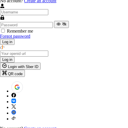
No account?
Create an account
Remember me
Forgot password
Log in
Log in
Login with Sber ID
QR code