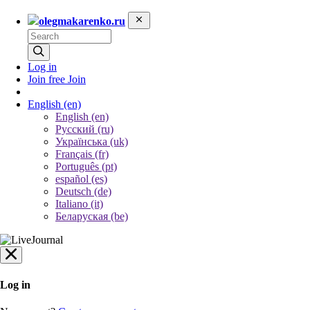
olegmakarenko.ru
Log in
Join free
Join
English
(en)
English (en)
Русский (ru)
Українська (uk)
Français (fr)
Português (pt)
español (es)
Deutsch (de)
Italiano (it)
Беларуская (be)
Log in