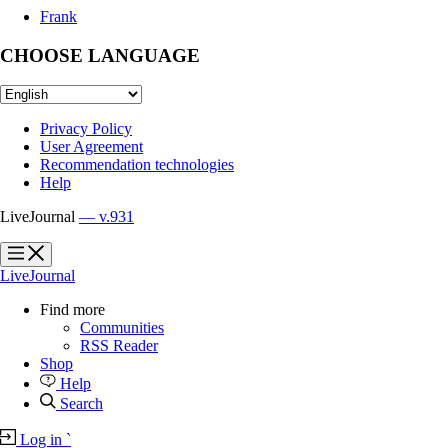
Frank
CHOOSE LANGUAGE
Privacy Policy
User Agreement
Recommendation technologies
Help
LiveJournal
— v.931
?
?
LiveJournal
Find more
Communities
RSS Reader
Shop
Help
Search
Log in
`