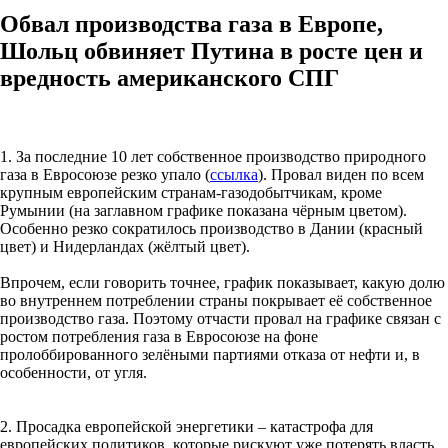
Обвал производства газа в Европе,
Шольц обвиняет Путина в росте цен и
вредность американского СПГ
1. За последние 10 лет собственное производство природного
газа в Евросоюзе резко упало (
ссылка
). Провал виден по всем
крупным европейским странам-газодобытчикам, кроме
Румынии (на заглавном графике показана чёрным цветом).
Особенно резко сократилось производство в Дании (красный
цвет) и Нидерландах (жёлтый цвет).
Впрочем, если говорить точнее, график показывает, какую долю
во внутреннем потреблении страны покрывает её собственное
производство газа. Поэтому отчасти провал на графике связан с
ростом потребления газа в Евросоюзе на фоне
пролоббированного зелёными партиями отказа от нефти и, в
особенности, от угля.
2. Просадка европейской энергетики – катастрофа для
европейских политиков, которые рискуют уже потерять власть