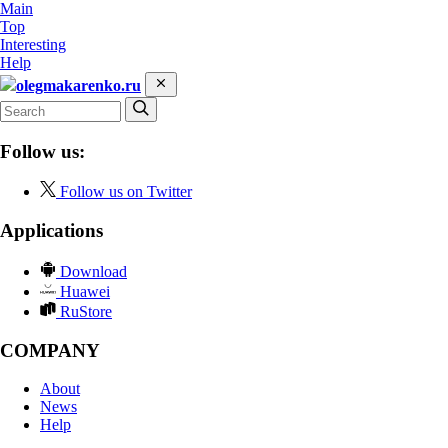
Main
Top
Interesting
Help
olegmakarenko.ru
Follow us:
Follow us on Twitter
Applications
Download
Huawei
RuStore
COMPANY
About
News
Help