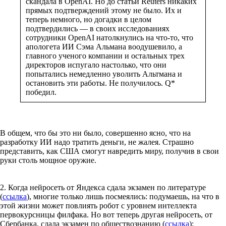
скандала в OpenAI. Но до статьи Reuters никаких
прямых подтверждений этому не было. Их и
теперь немного, но догадки в целом
подтвердились — в своих исследованиях
сотрудники OpenAI натолкнулись на что-то, что
апологета ИИ Сэма Альмана воодушевило, а
главного ученого компании и остальных трех
директоров испугало настолько, что они
попытались немедленно уволить Альтмана и
остановить эти работы. Не получилось. Q*
победил.
В общем, что бы это ни было, совершенно ясно, что на
разработку ИИ надо тратить деньги, не жалея. Страшно
представить, как США смогут навредить миру, получив в свои
руки столь мощное оружие.
2. Когда нейросеть от Яндекса сдала экзамен по литературе
(
ссылка
), многие только лишь посмеялись: подумаешь, на что в
этой жизни может повлиять робот с уровнем интеллекта
первокурсницы филфака. Но вот теперь другая нейросеть, от
Сбербанка, сдала экзамен по обществознанию (
ссылка
):