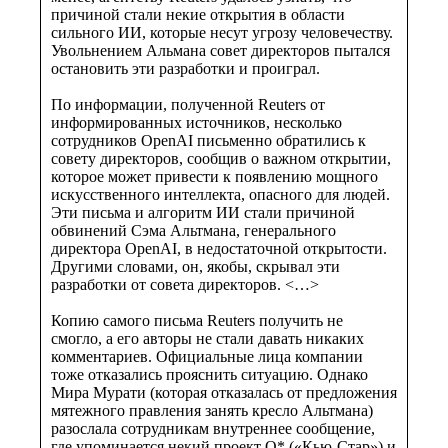
причиной стали некие открытия в области
сильного ИИ, которые несут угрозу человечеству.
Увольнением Альмана совет директоров пытался
остановить эти разработки и проиграл.
По информации, полученной Reuters от
информированных источников, несколько
сотрудников OpenAI письменно обратились к
совету директоров, сообщив о важном открытии,
которое может привести к появлению мощного
искусственного интеллекта, опасного для людей.
Эти письма и алгоритм ИИ стали причиной
обвинений Сэма Альтмана, генерального
директора OpenAI, в недостаточной открытости.
Другими словами, он, якобы, скрывал эти
разработки от совета директоров. <…>
Копию самого письма Reuters получить не
смогло, а его авторы не стали давать никаких
комментариев. Официальные лица компании
тоже отказались прояснить ситуацию. Однако
Мира Мурати (которая отказалась от предложения
мятежного правления занять кресло Альтмана)
разослала сотрудникам внутреннее сообщение,
где упоминается некий проект Q* («Кью-Стар») и