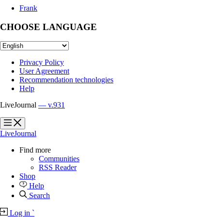
Frank
CHOOSE LANGUAGE
Privacy Policy
User Agreement
Recommendation technologies
Help
LiveJournal
— v.931
?
?
LiveJournal
Find more
Communities
RSS Reader
Shop
Help
Search
Log in
`