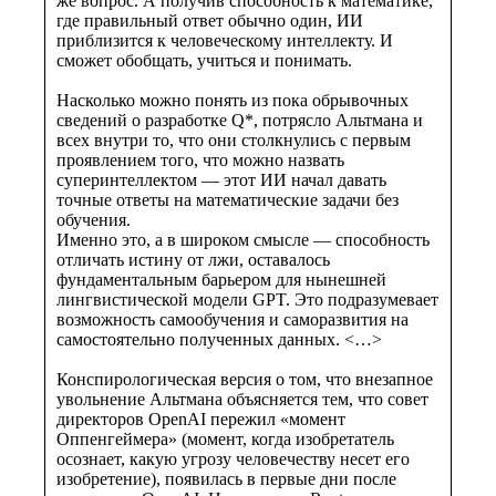
же вопрос. А получив способность к математике,
где правильный ответ обычно один, ИИ
приблизится к человеческому интеллекту. И
сможет обобщать, учиться и понимать.
Насколько можно понять из пока обрывочных
сведений о разработке Q*, потрясло Альтмана и
всех внутри то, что они столкнулись с первым
проявлением того, что можно назвать
суперинтеллектом — этот ИИ начал давать
точные ответы на математические задачи без
обучения.
Именно это, а в широком смысле — способность
отличать истину от лжи, оставалось
фундаментальным барьером для нынешней
лингвистической модели GPT. Это подразумевает
возможность самообучения и саморазвития на
самостоятельно полученных данных. <…>
Конспирологическая версия о том, что внезапное
увольнение Альтмана объясняется тем, что совет
директоров OpenAI пережил «момент
Оппенгеймера» (момент, когда изобретатель
осознает, какую угрозу человечеству несет его
изобретение), появилась в первые дни после