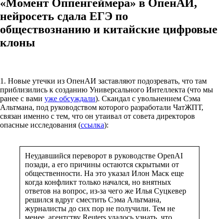
«Момент Оппенгеймера» в ОпенАИ,
нейросеть сдала ЕГЭ по
обществознанию и китайские цифровые
клоны
1. Новые утечки из ОпенАИ заставляют подозревать, что там
приблизились к созданию Универсального Интеллекта (что мы
ранее с вами
уже обсуждали
). Скандал с увольнением Сэма
Альтмана, под руководством которого разработали ЧатЖПТ,
связан именно с тем, что он утаивал от совета директоров
опасные исследования (
ссылка
):
Неудавшийся переворот в руководстве OpenAI
позади, а его причины остаются скрытыми от
общественности. На это указал Илон Маск еще
когда конфликт только начался, но внятных
ответов на вопрос, из-за чего же Илья Суцкевер
решился вдруг сместить Сэма Альтмана,
журналисты до сих пор не получили. Тем не
менее, агентству Reuters удалось узнать, что