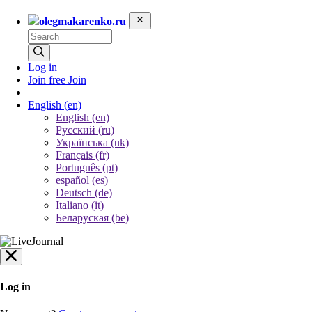
olegmakarenko.ru
Log in
Join free
Join
English
(en)
English (en)
Русский (ru)
Українська (uk)
Français (fr)
Português (pt)
español (es)
Deutsch (de)
Italiano (it)
Беларуская (be)
Log in