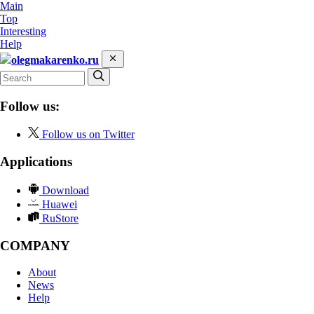
Main
Top
Interesting
Help
olegmakarenko.ru
Follow us:
Follow us on Twitter
Applications
Download
Huawei
RuStore
COMPANY
About
News
Help