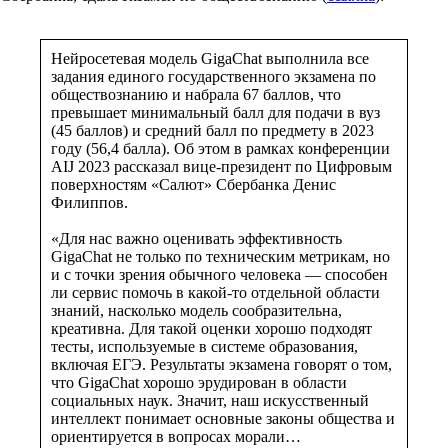
Нейросетевая модель GigaChat выполнила все
задания единого государственного экзамена по
обществознанию и набрала 67 баллов, что
превышает минимальный балл для подачи в вуз
(45 баллов) и средний балл по предмету в 2023
году (56,4 балла). Об этом в рамках конференции
AIJ 2023 рассказал вице-президент по Цифровым
поверхностям «Салют» Сбербанка Денис
Филиппов.
«Для нас важно оценивать эффективность
GigaChat не только по техническим метрикам, но
и с точки зрения обычного человека — способен
ли сервис помочь в какой-то отдельной области
знаний, насколько модель сообразительна,
креативна. Для такой оценки хорошо подходят
тесты, используемые в системе образования,
включая ЕГЭ. Результаты экзамена говорят о том,
что GigaChat хорошо эрудирован в области
социальных наук. Значит, наш искусственный
интеллект понимает основные законы общества и
ориентируется в вопросах морали…