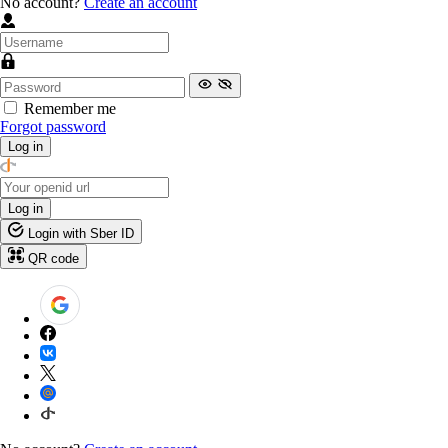
No account?
Create an account
Remember me
Forgot password
Log in
Log in
Login with Sber ID
QR code