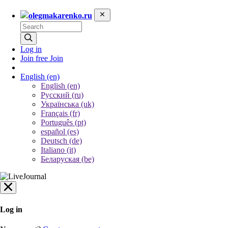
olegmakarenko.ru
Log in
Join free
Join
English
(en)
English (en)
Русский (ru)
Українська (uk)
Français (fr)
Português (pt)
español (es)
Deutsch (de)
Italiano (it)
Беларуская (be)
Log in