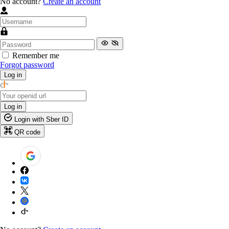
No account?
Create an account
Remember me
Forgot password
Log in
Log in
Login with Sber ID
QR code