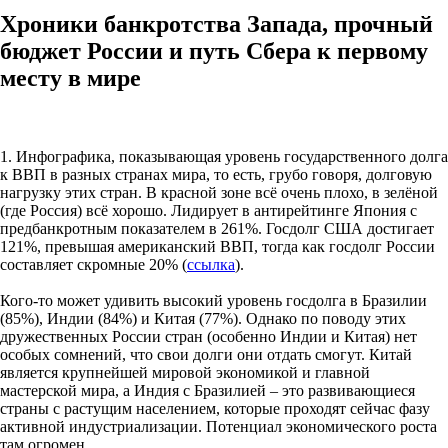
Хроники банкротства Запада, прочный
бюджет России и путь Сбера к первому
месту в мире
1. Инфографика, показывающая уровень государственного долга
к ВВП в разных странах мира, то есть, грубо говоря, долговую
нагрузку этих стран. В красной зоне всё очень плохо, в зелёной
(где Россия) всё хорошо. Лидирует в антирейтинге Япония с
предбанкротным показателем в 261%. Госдолг США достигает
121%, превышая американский ВВП, тогда как госдолг России
составляет скромные 20% (
ссылка
).
Кого-то может удивить высокий уровень госдолга в Бразилии
(85%), Индии (84%) и Китая (77%). Однако по поводу этих
дружественных России стран (особенно Индии и Китая) нет
особых сомнений, что свои долги они отдать смогут. Китай
является крупнейшей мировой экономикой и главной
мастерской мира, а Индия с Бразилией – это развивающиеся
страны с растущим населением, которые проходят сейчас фазу
активной индустриализации. Потенциал экономического роста
там огромен.