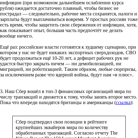
инфляции (при возможном дальнейшем ослаблении курса
рубля) ожидается достаточно плавный, чтобы бизнес не
пострадал — следовательно, рабочие места сохранятся, налоги и
зарплаты будут выплачиваться вовремя. У простых россиян тоже
есть время, чтобы защитить свои сбережения от инфляции, хотя,
как показывает опыт, большая часть предпочтёт не делать
вообще ничего.
Ещё раз: российские власти готовятся к худшему сценарию, при
котором у нас не будет никаких экспортных сверхдоходов, СВО
будет продолжаться ещё 10-20 лет, а дефицит рабочих рук не
удастся быстро закрыть ничем — ни демобилизацией, ни
миграцией, ни роботизацией. Таким образом, любые сюрпризы,
за исключением разве что ядерной войны, будут нам «в плюс».
3. Наш Сбер вошёл в топ-3 финансовых организаций мира по
числу транзакций и движется к тому, чтобы занять второе место.
Пока что впереди находятся британцы и американцы (
ссылка
):
Сбер подтвердил свои позиции в рейтинге
крупнейших эквайеров мира по количеству
обработанных транзакций. Согласно отчету The