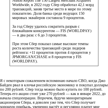
Nilson Report The 150 Largest Merchant Acquirers
Worldwide, в 2022 году Сбер обработал 42,1 млрд
транзакций, заняв третье место в мире по этому
показателю. Доля банка среди ведущих 150
мировых эквайеров составила 9 процентов.
За год Сберу удалось сократить разрыв с
ближайшим конкурентом — FIS (WORLDPAY)
— в два раза: с 6 до 3 процентов.
При этом Сбер показал самые высокие темпы
роста количества транзакций среди лидеров
рейтинга: +11 процентов против 4 процентов у
JPMORGAN/CHASE и 8 процентов у FIS
(WORLDPAY).
Я с некоторым сожалением вспоминаю начало СВО, когда Джо
Байден рвал в клочья российскую экономику и покупал доллары
по 200 рублей. Сбер тогда можно было купить по 100 рублей.
Теперь его акции стоят уже 270 рублей — как в январе 2022, до
начала спецоперации. Впрочем, будучи миноритарным
акционером Сбера, я доволен уже тем, что Сбер получает
хорошую прибыль, уверенно растёт и регулярно платит мне