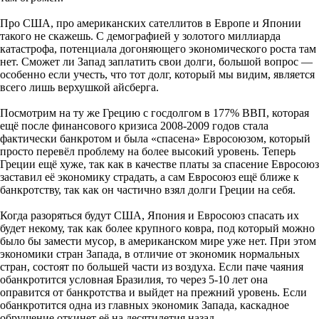
Про США, про американских сателлитов в Европе и Японии
такого не скажешь. С демографией у золотого миллиарда
катастрофа, потенциала догоняющего экономического роста там
нет. Сможет ли Запад заплатить свои долги, большой вопрос —
особенно если учесть, что тот долг, который мы видим, является
всего лишь верхушкой айсберга.
Посмотрим на ту же Грецию с госдолгом в 177% ВВП, которая
ещё после финансового кризиса 2008-2009 годов стала
фактически банкротом и была «спасена» Евросоюзом, который
просто перевёл проблему на более высокий уровень. Теперь
Греции ещё хуже, так как в качестве платы за спасение Евросоюз
заставил её экономику страдать, а сам Евросоюз ещё ближе к
банкротству, так как он частично взял долги Греции на себя.
Когда разоряться будут США, Япония и Евросоюз спасать их
будет некому, так как более крупного ковра, под который можно
было бы замести мусор, в американском мире уже нет. При этом
экономики стран Запада, в отличие от экономик нормальных
стран, состоят по большей части из воздуха. Если паче чаяния
обанкротится условная Бразилия, то через 5-10 лет она
оправится от банкротства и выйдет на прежний уровень. Если
обанкротится одна из главных экономик Запада, каскадное
обрушение откинет её на десятилетия назад.