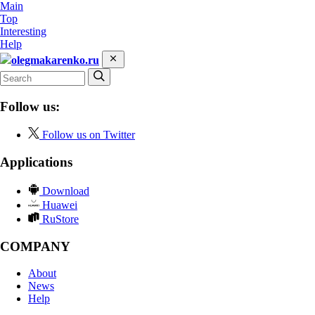
Main
Top
Interesting
Help
olegmakarenko.ru
Follow us:
Follow us on Twitter
Applications
Download
Huawei
RuStore
COMPANY
About
News
Help