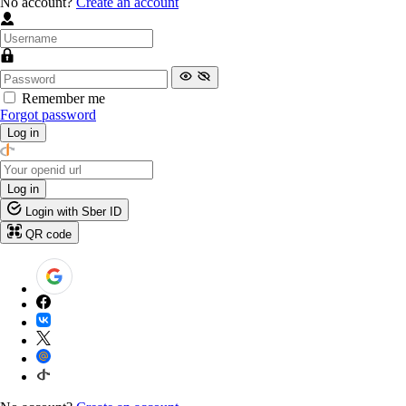
No account?
Create an account
Remember me
Forgot password
Log in
Log in
Login with Sber ID
QR code