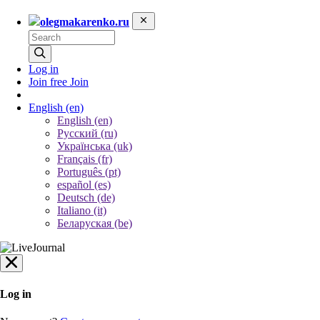
olegmakarenko.ru
Log in
Join free
Join
English
(en)
English (en)
Русский (ru)
Українська (uk)
Français (fr)
Português (pt)
español (es)
Deutsch (de)
Italiano (it)
Беларуская (be)
Log in