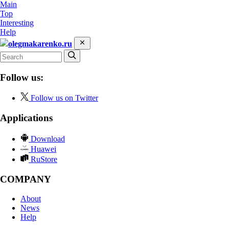
Main
Top
Interesting
Help
olegmakarenko.ru
Follow us:
Follow us on Twitter
Applications
Download
Huawei
RuStore
COMPANY
About
News
Help