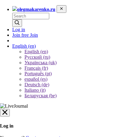
olegmakarenko.ru
Log in
Join free
Join
English
(en)
English (en)
Русский (ru)
Українська (uk)
Français (fr)
Português (pt)
español (es)
Deutsch (de)
Italiano (it)
Беларуская (be)
Log in