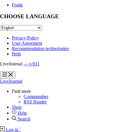
Frank
CHOOSE LANGUAGE
Privacy Policy
User Agreement
Recommendation technologies
Help
LiveJournal
— v.931
?
?
LiveJournal
Find more
Communities
RSS Reader
Shop
Help
Search
Log in
`