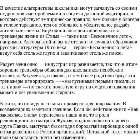
В качестве альтернативы школьники могут заглянуть со своими
подростковыми проблемами в соцсети для юной аудитории, в
которых действует эмпирическое правило: чем больше у блогера
в голове тараканов, тем он обильнее и убедительнее раздаёт
житейские советы. Ещё одной альтернативой являются
тренажёры жизни из Стима — такие как «Бесконечное лето»,
например. Авторы этой игры не отстают от лучших образчиков
русской литературы 19-го века — герои «Бесконечного лета»
ведут себя столь же глупо и заканчивают столь же плохо.
Радует меня одно — индустрия игр развивается, так что в итоге
хорошие тренажёры общения для школьников неизбежно
появятся. Разумеется, и школы, и тем более родители будут эти
тренажёры игнорировать — «мы гусиными перьями писали, и
ты пиши» — но скачать полезную игру на смартфон школьник
может и без уведомления старших.
Кстати, по поводу школьных примеров для подражания. В
комментариях заметили смешное. Если бы действие книги «Как
закалялась сталь» перенесли в наши дни, то в роли
революционного матроса Жухрая, подпольщика и старшего
друга Павки, выступал бы сегодня бородатый вербовщик одной
из запрещённых в России организаций. Остальной текст можно
было бы оставить почти без изменений.