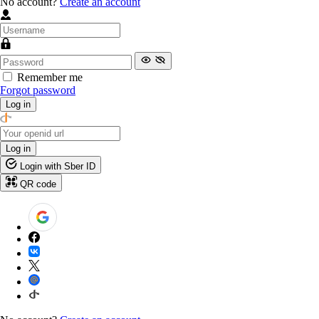
No account?
Create an account
Remember me
Forgot password
Log in
Log in
Login with Sber ID
QR code