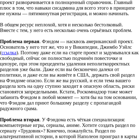
проект разворачивается в полноценный справочник. Главный
плюс в том, что навыки сисадмина для всего этого в принципе
не нужны — пятиминутная регистрация, и можно начинать.
В общем ресурс неплохой, хотя и несколько бестолковый.
Вместе с тем, у него есть несколько очень серьёзных проблем.
Проблема первая
. Фэндом — насквозь американский проект.
Основатель у него тот же, что и у Википедии, Джимбо Уэйлс
(
ссылка
). Поэтому даже если на старте проект и задумывался как
свободный, сейчас он полностью подчинён повесточке и
цензуре, при этом прецеденты удаления неполиткорректных
разделов уже были. Даже если вы бесконечно далеки от
политики, и даже если вы живёте в США, держать свой раздел
на Фэндоме опасно. Если же вы русский, и если тема вашего
раздела хоть на одну ступню заходит в опасную область, риски
становятся запредельными. Кстати, Роскомнадзор тоже может
забанить Фэндом в любой момент — хотя бы на том основании,
что Фэндом дал приют большому разделу с пропагандой
радужного срама.
Проблема вторая
. У Фэндома есть чёткая специализация:
компьютерные игры, сериалы, аниме. Хотите создать раздел по
сериалу «Трудовик»? Конечно, пожалуйста. Раздел по
альтернативной истории, в которой Наполеон проиграл в карты