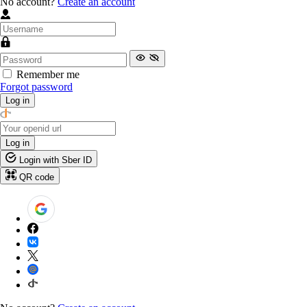
No account?
Create an account
Remember me
Forgot password
Log in
Log in
Login with Sber ID
QR code