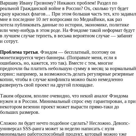
Варшаву Ивану Грозному? Никаких проблем! Раздел по
реальной Гражданской войне в России? Ох, сколько тут будет
сразу красных флагов… При этом большая часть тех, кто задавал
мне в последние 10 лет вопросами по МедиаВики, как раз
хотела публиковать данные по истории, экономике, политике
или чему-нибудь в этом роде. На Фэндоме такой неформат будут
в лучшем случае терпеть, в весьма вероятном случае — забанят
и сотрут.
Проблема третья
. Фэндом — бесплатный, поэтому он
монетизируется через баннеры. (Поправьте меня, если я
ошибаюсь, но, кажется, это так). Вместе с тем, многие
предпочли бы платить небольшую сумму в месяц за нормальный
сервис: например, за возможность делать регулярные резервные
копии, чтобы в случае конфликта можно было немедленно
развернуть свой проект на другой площадке.
Таким образом, вполне очевидно, что некий аналог Фэндома
нужен и в России. Минимальный спрос ему гарантирован, а при
некотором везении проект может вырасти прямо-таки до
больших размеров.
Сложно ли будет нечто подобное сделать? Несложно. Девопс-
универсал SSS-ранга может за неделю написать с нуля
минимально работоспособный продукт, который можно уже