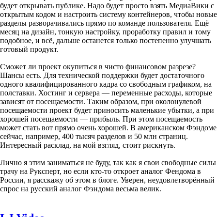
будет открывать публике. Надо будет просто взять МедиаВики с
открытым кодом и настроить систему контейнеров, чтобы новые
разделы разворачивались прямо по команде пользователя. Ещё
месяц на дизайн, тонкую настройку, проработку правил и тому
подобное, и всё, дальше останется только постепенно улучшать
готовый продукт.
Сможет ли проект окупиться в чисто финансовом разрезе?
Шансы есть. Для технической поддержки будет достаточного
одного квалифицированного кадра со свободным графиком, на
полставки. Хостинг и сервера — переменные расходы, которые
зависят от посещаемости. Таким образом, при околонулевой
посещаемости проект будет приносить маленькие убытки, а при
хорошей посещаемости — прибыль. При этом посещаемость
может стать вот прямо очень хорошей. В американском Фэндоме
сейчас, например, 400 тысяч разделов и 50 млн страниц.
Интересный расклад, на мой взгляд, стоит рискнуть.
Лично я этим заниматься не буду, так как я свои свободные силы
трачу на Руксперт, но если кто-то откроет аналог Фендома в
России, я расскажу об этом в блоге. Уверен, неудовлетворённый
спрос на русский аналог Фэндома весьма велик.