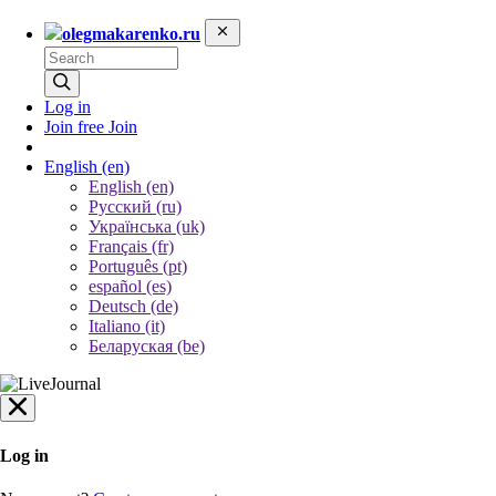
olegmakarenko.ru
Log in
Join free
Join
English
(en)
English (en)
Русский (ru)
Українська (uk)
Français (fr)
Português (pt)
español (es)
Deutsch (de)
Italiano (it)
Беларуская (be)
Log in