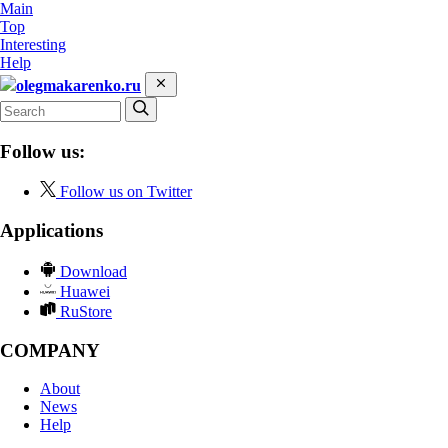
Main
Top
Interesting
Help
olegmakarenko.ru
Follow us:
Follow us on Twitter
Applications
Download
Huawei
RuStore
COMPANY
About
News
Help