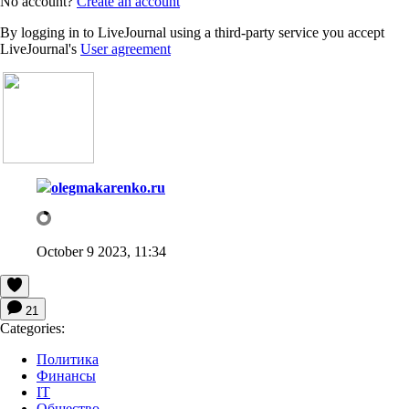
No account?
Create an account
By logging in to LiveJournal using a third-party service you accept
LiveJournal's
User agreement
olegmakarenko.ru
October 9 2023, 11:34
21
Categories:
Политика
Финансы
IT
Общество