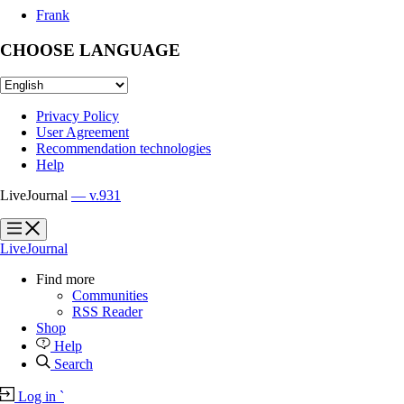
Frank
CHOOSE LANGUAGE
Privacy Policy
User Agreement
Recommendation technologies
Help
LiveJournal
— v.931
?
?
LiveJournal
Find more
Communities
RSS Reader
Shop
Help
Search
Log in
`