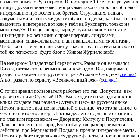
из моего опыта с Рукспертом. В последние 10 лет мне регулярно
пишут друзья и знакомые с вопросами такого типа: «я собираю
информацию про вселенные братьев Стругацких, папка с
документами и фото уже два гигабайта на диске, как бы всё это
выложить в интернет, вот как у тебя на Руксперте, только на
мою тему?». Проще говоря, народу нужны свои маленькие
Википедии, но без возни с провайдерами, линуксами,
медиавики, спам-фильтрами и антивандальными скриптами.
Чтобы хоп — и через пять минут начал грузить тексты и фото с
той же лёгкостью, будто блог в Живом Журнале завёл.
На неверном Западе такой сервис есть. Раньше он назывался
Викия, потом его переименовали в Фэндом. Вот, например,
раздел по знаменитой русской игре «Атомное Сердце» (
ссылка
).
А вот раздел по сериалу «Великолепный век» (
ссылка
).
С точки зрения пользователя работает это так. Допустим, вам
нравится аниме Сутулый Пёс. Вы заходите на Фэндом и в три
клика создаёте там раздел «Сутулый Пёс» на русском языке.
Потом пишете вкратце на главной странице, что это за аниме, о
чём оно и кто его авторы. Потом делаете отдельные страницы
по главным персонажам — Дворнику, Колтуну и Полупечени.
Дальше пишете про город Кусотобасу, где разворачивается
действие, про Мерцающий Подвал и прочие интересные места.
Потом к работе подключаются другие фанаты, и постепенно ваш