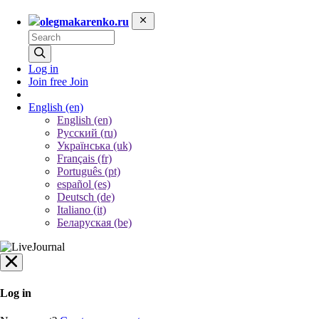
olegmakarenko.ru
Log in
Join free
Join
English
(en)
English (en)
Русский (ru)
Українська (uk)
Français (fr)
Português (pt)
español (es)
Deutsch (de)
Italiano (it)
Беларуская (be)
Log in