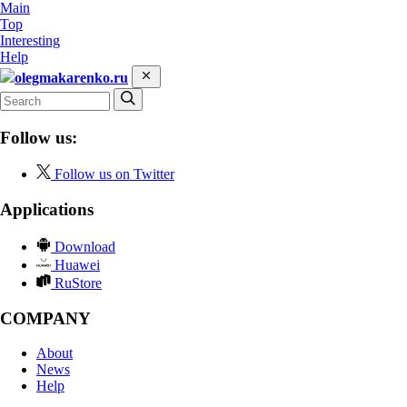
Main
Top
Interesting
Help
olegmakarenko.ru
Follow us:
Follow us on Twitter
Applications
Download
Huawei
RuStore
COMPANY
About
News
Help