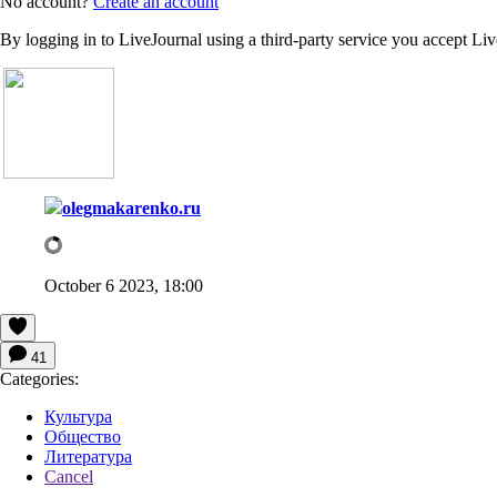
No account?
Create an account
By logging in to LiveJournal using a third-party service you accept Li
olegmakarenko.ru
October 6 2023, 18:00
41
Categories:
Культура
Общество
Литература
Cancel