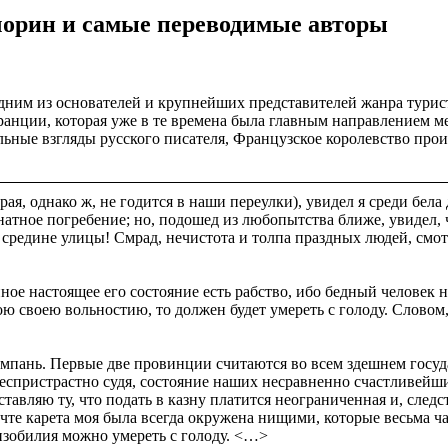
орин и самые переводимые авторы
дним из основателей и крупнейших представителей жанра турист
анции, которая уже в те времена была главным направлением ме
ьные взгляды русского писателя, Французское королевство прои
ая, однако ж, не годится в наши переулки), увидел я среди бел
ь знатное погребение; но, подошед из любопытства ближе, увидел,
й средине улицы! Смрад, нечистота и толпа праздных людей, см
ное настоящее его состояние есть рабство, ибо бедный человек 
ою своею вольностию, то должен будет умереть с голоду. Словом, 
ампань. Первые две провинции считаются во всем здешнем гос
еспристрастно судя, состояние наших несравненно счастливейш
вляю ту, что подать в казну платится неограниченная и, следс
е карета моя была всегда окружена нищими, которые весьма час
 изобилия можно умереть с голоду. <…>