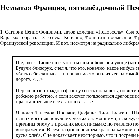
Немытая Франция, пятизвёздочный Печ
1. Сатирик Денис Фонвизин, автор комедии «Недоросль», был о
Варламов образца 18-го века. Конечно, Фонвизин побывал во Фр
Французской революции. И вот, несмотря на радикально либерал
Шедши в Лионе по самой знатной и большой улице (котор
Будучи близорук, счел я, что это, конечно, какое-нибуд
убить себе свинью — и нашли место опалить ее на само
дорогу. <…>
Первое право каждого француза есть вольность; но истин
рабскою работою, а если захочет пользоваться драгоценн
правом превыше всех законов. <…>
Я видел Лангедок, Прованс, Дюфине, Лион, Бургонь, Ш
наших крестьян в лучших местах с тамошними, нахожу, б
причины оному в прежних моих письмах; но главною поста
воображении. В сем плодоноснейшем краю на каждой почт
куска хлеба. Сие доказывает неоспоримо, что и посреди