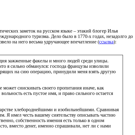
ических заметок на русском языке – этакий блогер Илья
ждународного туризма. Дело было в 1770-х годах, незадолго до
звело на него весьма удручающее впечатление (
ссылка
):
а дня зажженные факелы и много людей среди улицы.
 что я сильно обманулся: господа французы изволили
отрящих на сию операцию, принудили меня взять другую
не может снискивать своего пропитания иначе, как
вольность есть пустое имя, и право сильного остается
ударстве хлебороднейшими и изобильнейшими. Сравнивая
им. Я имел честь вашему сиятельству описывать частию
твенно, собственность имения есть только в одном
то, вместо денег, именно спрашивали, нет ли с нами