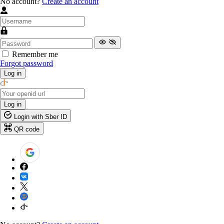
No account?
Create an account
Remember me
Forgot password
Log in
Log in
Login with Sber ID
QR code