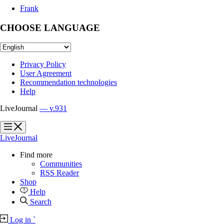
Frank
CHOOSE LANGUAGE
Privacy Policy
User Agreement
Recommendation technologies
Help
LiveJournal
— v.931
?
?
LiveJournal
Find more
Communities
RSS Reader
Shop
Help
Search
Log in
`