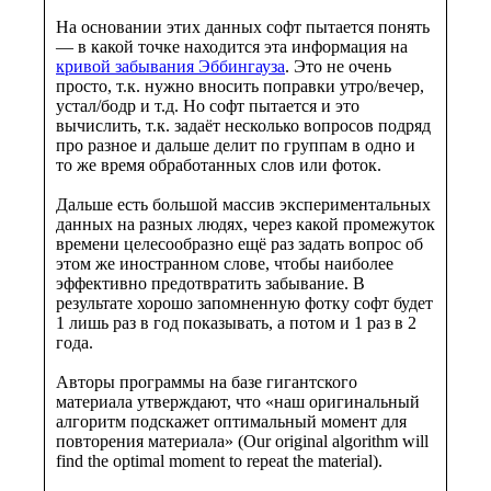
На основании этих данных софт пытается понять
— в какой точке находится эта информация на
кривой забывания Эббингауза
. Это не очень
просто, т.к. нужно вносить поправки утро/вечер,
устал/бодр и т.д. Но софт пытается и это
вычислить, т.к. задаёт несколько вопросов подряд
про разное и дальше делит по группам в одно и
то же время обработанных слов или фоток.
Дальше есть большой массив экспериментальных
данных на разных людях, через какой промежуток
времени целесообразно ещё раз задать вопрос об
этом же иностранном слове, чтобы наиболее
эффективно предотвратить забывание. В
результате хорошо запомненную фотку софт будет
1 лишь раз в год показывать, а потом и 1 раз в 2
года.
Авторы программы на базе гигантского
материала утверждают, что «наш оригинальный
алгоритм подскажет оптимальный момент для
повторения материала» (Our original algorithm will
find the optimal moment to repeat the material).