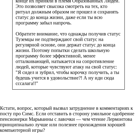
конце их приняли в племя Образованных Людей.
Это позволяет свысока смотреть на тех, кто
ритуал должным образом не прошел и сохранять
статус до конца жизни, даже если ты всю
программу забыл напрочь.
Обратите внимание, что однажды получив статус
Туземцы не подтверждают свой статус на
регулярной основе, они держат статус до конца
жизни. Поэтому попытки сделать школьную
программу более эффективной, менее
отталкивающей, натыкается на сопротивление
людей, которые чувствуют атаку на свой статус:
"Я сидел и зубрил, чтобы корочку получить, а ты
будешь учится в удовольствие?! А ну иди сюда
сссалага!!"
Кстати, вопрос, который вызвал затруднение в комментариях к
посту про Симс. Если отставить в сторону умильное одобрение
пенсионерки Марьванны с лавочки — чем чтение Лермонтова
принципиально лучше или полезнее прохождения хорошей
компьютерной игры?