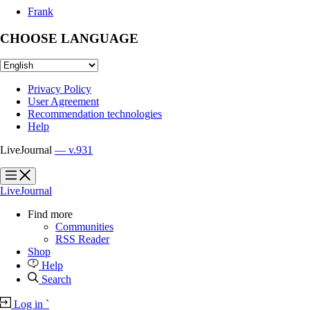
Frank
CHOOSE LANGUAGE
Privacy Policy
User Agreement
Recommendation technologies
Help
LiveJournal
— v.931
?
?
LiveJournal
Find more
Communities
RSS Reader
Shop
Help
Search
Log in
`