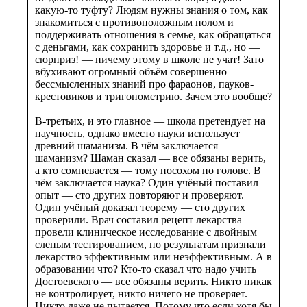
какую-то туфту? Людям нужны знания о том, как
знакомиться с противоположным полом и
поддерживать отношения в семье, как обращаться
с деньгами, как сохранить здоровье и т.д., но —
сюрприз! — ничему этому в школе не учат! Зато
вбухивают огромный объём совершенно
бессмысленных знаний про фараонов, пауков-
крестовиков и тригонометрию. Зачем это вообще?
В-третьих, и это главное — школа претендует на
научность, однако вместо науки использует
древний шаманизм. В чём заключается
шаманизм? Шаман сказал — все обязаны верить,
а кто сомневается — тому посохом по голове. В
чём заключается наука? Один учёный поставил
опыт — сто других повторяют и проверяют.
Один учёный доказал теорему — сто других
проверили. Врач составил рецепт лекарства —
провели клиническое исследование с двойным
слепым тестированием, по результатам признали
лекарство эффективным или неэффективным. А в
образовании что? Кто-то сказал что надо учить
Достоевского — все обязаны верить. Никто никак
не контролирует, никто ничего не проверяет.
Никто даже не пытается. Потому что если хотя бы