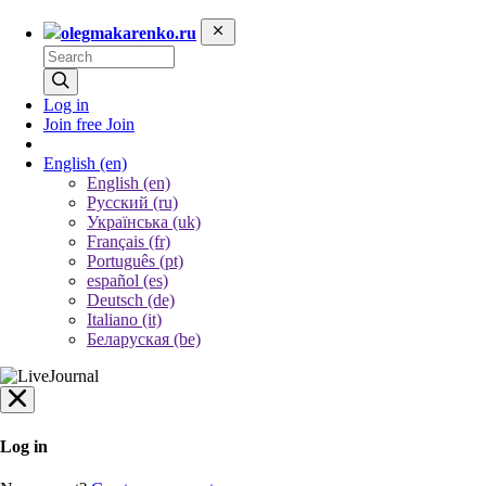
olegmakarenko.ru
Log in
Join free
Join
English
(en)
English (en)
Русский (ru)
Українська (uk)
Français (fr)
Português (pt)
español (es)
Deutsch (de)
Italiano (it)
Беларуская (be)
Log in