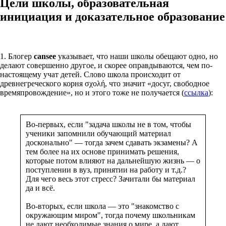
Цели школы, образовательная
инициация и доказательное образование
1. Блогер
cansee
указывает, что наши школы обещают одно, но
делают совершенно другое, и скорее оправдываются, чем по-
настоящему учат детей. Слово школа происходит от
древнегреческого корня σχολή, что значит «досуг, свободное
времяпровождение», но и этого тоже не получается (
ссылка
):
Во-первых, если "задача школы не в том, чтобы
ученики запомнили обучающий материал
досконально" — тогда зачем сдавать экзамены? А
тем более на их основе принимать решения,
которые потом влияют на дальнейшую жизнь — о
поступлении в вуз, принятии на работу и т.д.?
Для чего весь этот стресс? Зачитали бы материал
да и всё.
Во-вторых, если школа — это "знакомство с
окружающим миром", тогда почему школьникам
не дают необходимые знания о мире, а дают