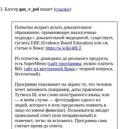
3. Блогер
gaz_v_pol
пишет (
ссылка
):
Попытки всерьёз делать доказательное
образование, применяющее аналогичные
подходы с доказательной медициной, существует,
гуглить EBE (Evidence-Based Education) или см.
статью в Вики:
https://w.wiki/48LT
Из попыток, дошедших до реального продукта,
есть SuperMemo (
сайт программы
, нужно платить
$60,
сайт их внутренней Вики
с теорией вопроса,
бесплатный).
Программа показывает на экране то, что человек
хочет запомнить (например, даты правления
Тутмоса III, или слово иностранного языка, или
— в моём случае — фотографию одного из
людей, которого я хочу продолжать помнить в
лицо по имени-фамилии). Пользователь вводит
правильный ответ (или неправильный) и
помечает, легко ли вспомнил. Программа сама
считает время до ответа.