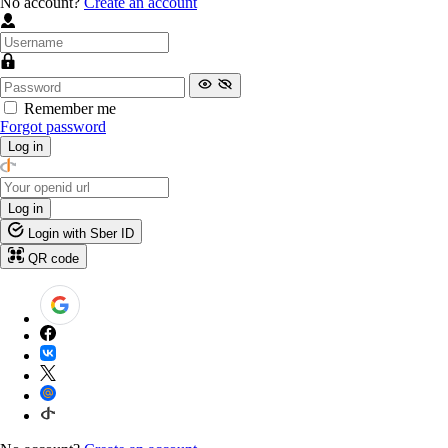
No account?
Create an account
Remember me
Forgot password
Log in
Log in
Login with Sber ID
QR code