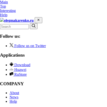
Main
Top
Interesting
Help
olegmakarenko.ru
Follow us:
Follow us on Twitter
Applications
Download
Huawei
RuStore
COMPANY
About
News
Help