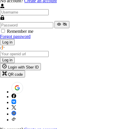
No account?
Create an account
Remember me
Forgot password
Log in
Log in
Login with Sber ID
QR code