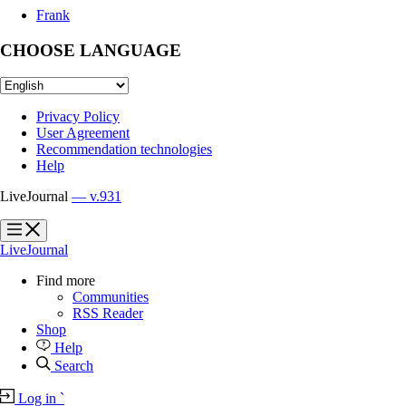
Frank
CHOOSE LANGUAGE
Privacy Policy
User Agreement
Recommendation technologies
Help
LiveJournal
— v.931
?
?
LiveJournal
Find more
Communities
RSS Reader
Shop
Help
Search
Log in
`