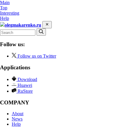
Main
Top
Interesting
Help
olegmakarenko.ru
Follow us:
Follow us on Twitter
Applications
Download
Huawei
RuStore
COMPANY
About
News
Help