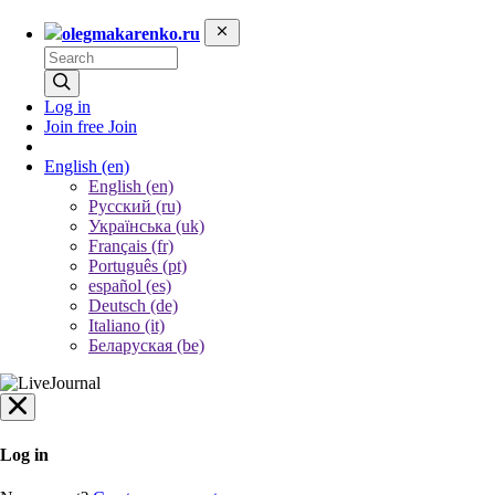
olegmakarenko.ru
Log in
Join free
Join
English
(en)
English (en)
Русский (ru)
Українська (uk)
Français (fr)
Português (pt)
español (es)
Deutsch (de)
Italiano (it)
Беларуская (be)
Log in