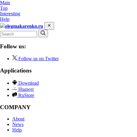
Main
Top
Interesting
Help
olegmakarenko.ru
Follow us:
Follow us on Twitter
Applications
Download
Huawei
RuStore
COMPANY
About
News
Help