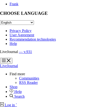
Frank
CHOOSE LANGUAGE
Privacy Policy
User Agreement
Recommendation technologies
Help
LiveJournal
— v.931
?
?
LiveJournal
Find more
Communities
RSS Reader
Shop
Help
Search
Log in
`