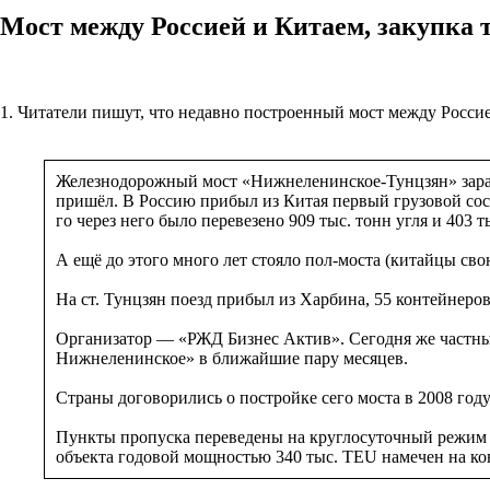
Мост между Россией и Китаем, закупка 
1. Читатели пишут, что недавно построенный мост между Россией
Железнодорожный мост «Нижнеленинское-Тунцзян» зарабо
пришёл. В Россию прибыл из Китая первый грузовой сост
го через него было перевезено 909 тыс. тонн угля и 403 т
А ещё до этого много лет стояло пол-моста (китайцы свою
На ст. Тунцзян поезд прибыл из Харбина, 55 контейнеро
Организатор — «РЖД Бизнес Актив». Сегодня же частны
Нижнеленинское» в ближайшие пару месяцев.
Страны договорились о постройке сего моста в 2008 год
Пункты пропуска переведены на круглосуточный режим 
объекта годовой мощностью 340 тыс. TEU намечен на кон