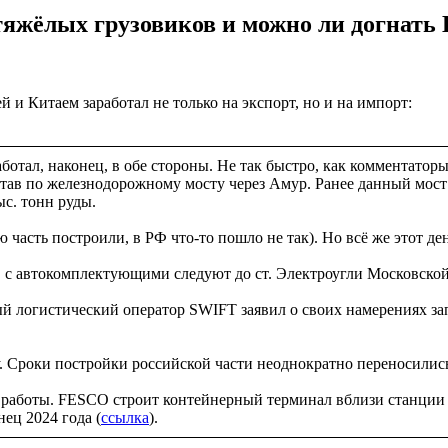
тяжёлых грузовиков и можно ли догнать 
 и Китаем заработал не только на экспорт, но и на импорт:
тал, наконец, в обе стороны. Не так быстро, как комментаторы
ав по железнодорожному мосту через Амур. Ранее данный мост и
ыс. тонн руды.
 часть построили, в РФ что-то пошло не так). Но всё же этот де
в с автокомплектующими следуют до ст. Электроугли Московской
й логистический оператор SWIFT заявил о своих намерениях за
у. Сроки постройки российской части неоднократно переносилис
работы. FESCO строит контейнерный терминал вблизи станции Л
ец 2024 года (
ссылка
).