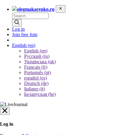
olegmakarenko.ru
Log in
Join free
Join
English
(en)
English (en)
Русский (ru)
Українська (uk)
Français (fr)
Português (pt)
español (es)
Deutsch (de)
Italiano (it)
Беларуская (be)
Log in