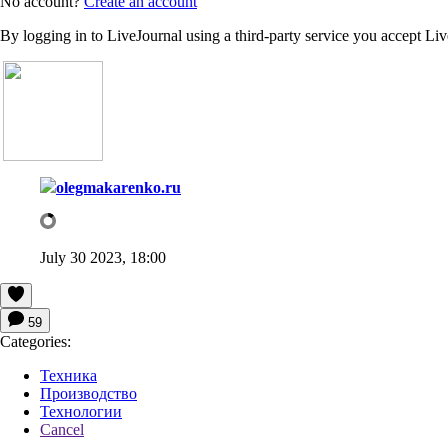
No account?
Create an account
By logging in to LiveJournal using a third-party service you accept Li
olegmakarenko.ru
July 30 2023, 18:00
59
Categories:
Техника
Производство
Технологии
Cancel