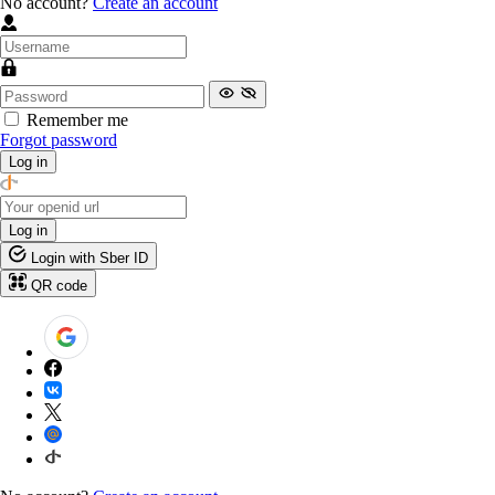
No account?
Create an account
Remember me
Forgot password
Log in
Log in
Login with Sber ID
QR code