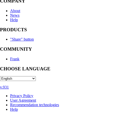
COMPANY
About
News
Help
PRODUCTS
"Share" button
COMMUNITY
Frank
CHOOSE LANGUAGE
v.931
Privacy Policy
User Agreement
Recommendation technologies
Help