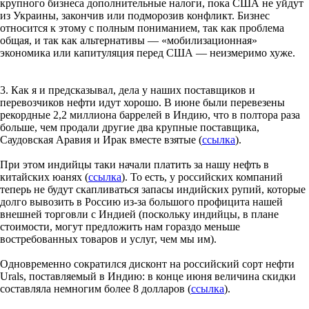
крупного бизнеса дополнительные налоги, пока США не уйдут
из Украины, закончив или подморозив конфликт. Бизнес
относится к этому с полным пониманием, так как проблема
общая, и так как альтернативы — «мобилизационная»
экономика или капитуляция перед США — неизмеримо хуже.
3. Как я и предсказывал, дела у наших поставщиков и
перевозчиков нефти идут хорошо. В июне были перевезены
рекордные 2,2 миллиона баррелей в Индию, что в полтора раза
больше, чем продали другие два крупные поставщика,
Саудовская Аравия и Ирак вместе взятые (
ссылка
).
При этом индийцы таки начали платить за нашу нефть в
китайских юанях (
ссылка
). То есть, у российских компаний
теперь не будут скапливаться запасы индийских рупий, которые
долго вывозить в Россию из-за большого профицита нашей
внешней торговли с Индией (поскольку индийцы, в плане
стоимости, могут предложить нам гораздо меньше
востребованных товаров и услуг, чем мы им).
Одновременно сократился дисконт на российский сорт нефти
Urals, поставляемый в Индию: в конце июня величина скидки
составляла немногим более 8 долларов (
ссылка
).