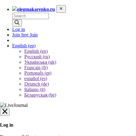
olegmakarenko.ru
Log in
Join free
Join
English
(en)
English (en)
Русский (ru)
Українська (uk)
Français (fr)
Português (pt)
español (es)
Deutsch (de)
Italiano (it)
Беларуская (be)
Log in