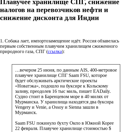
Плавучее хранилище СПГ, снижение
налогов на перевозчиков нефти и
снижение дисконта для Индии
1. Собака лает, импортозамещение идёт. Россия обзавелась
первым собственным плавучим хранилищем сжиженного
природного газа, СПГ (
ссылка
):
…вечером 25 июня, по данным AIS, 400-метровое
плавучее хранилище СПГ Saam FSU, которое
будет обслуживать арктические проекты
«Новатэка», подошло на буксире к Кольскому
заливу, преодолев 16 тыс миль, пишет EADaily.
Судно стоит в Баренцевом море в 40 милях от
Мурманска. У хранилища находятся два буксира
Vengery и Venie, а Ossoy и Sienna зашли в
Мурманск.
Saam FSU покинуло бухту Окпо в Южной Корее
22 февраля. Плавучее хранилище стоимостью $