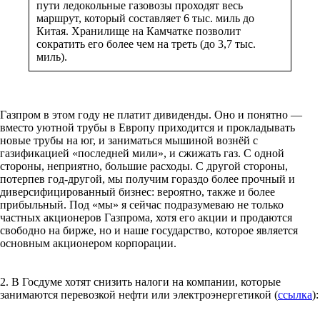
пути ледокольные газовозы проходят весь
маршрут, который составляет 6 тыс. миль до
Китая. Хранилище на Камчатке позволит
сократить его более чем на треть (до 3,7 тыс.
миль).
Газпром в этом году не платит дивиденды. Оно и понятно —
вместо уютной трубы в Европу приходится и прокладывать
новые трубы на юг, и заниматься мышиной вознёй с
газификацией «последней мили», и сжижать газ. С одной
стороны, неприятно, большие расходы. С другой стороны,
потерпев год-другой, мы получим гораздо более прочный и
диверсифицированный бизнес: вероятно, также и более
прибыльный. Под «мы» я сейчас подразумеваю не только
частных акционеров Газпрома, хотя его акции и продаются
свободно на бирже, но и наше государство, которое является
основным акционером корпорации.
2. В Госдуме хотят снизить налоги на компании, которые
занимаются перевозкой нефти или электроэнергетикой (
ссылка
):