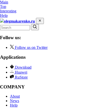
Main
Top
Interesting
Help
olegmakarenko.ru
Follow us:
Follow us on Twitter
Applications
Download
Huawei
RuStore
COMPANY
About
News
Help