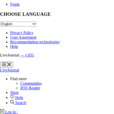
Frank
CHOOSE LANGUAGE
Privacy Policy
User Agreement
Recommendation technologies
Help
LiveJournal
— v.931
?
?
LiveJournal
Find more
Communities
RSS Reader
Shop
Help
Search
Log in
`