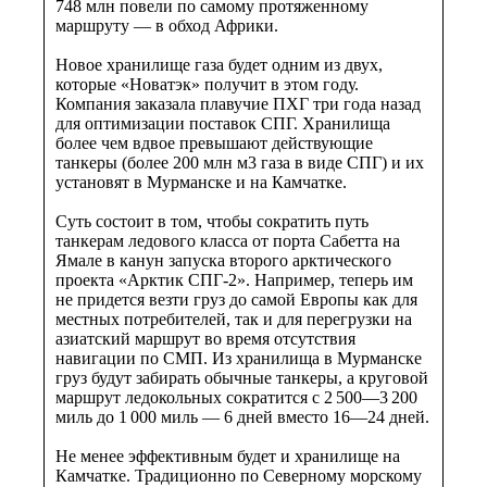
748 млн повели по самому протяженному
маршруту — в обход Африки.
Новое хранилище газа будет одним из двух,
которые «Новатэк» получит в этом году.
Компания заказала плавучие ПХГ три года назад
для оптимизации поставок СПГ. Хранилища
более чем вдвое превышают действующие
танкеры (более 200 млн м3 газа в виде СПГ) и их
установят в Мурманске и на Камчатке.
Суть состоит в том, чтобы сократить путь
танкерам ледового класса от порта Сабетта на
Ямале в канун запуска второго арктического
проекта «Арктик СПГ-2». Например, теперь им
не придется везти груз до самой Европы как для
местных потребителей, так и для перегрузки на
азиатский маршрут во время отсутствия
навигации по СМП. Из хранилища в Мурманске
груз будут забирать обычные танкеры, а круговой
маршрут ледокольных сократится с 2 500—3 200
миль до 1 000 миль — 6 дней вместо 16—24 дней.
Не менее эффективным будет и хранилище на
Камчатке. Традиционно по Северному морскому