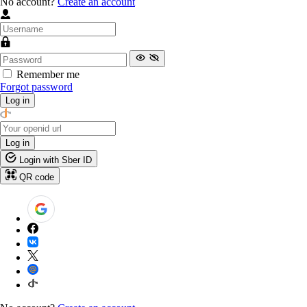
No account?
Create an account
Remember me
Forgot password
Log in
Log in
Login with Sber ID
QR code