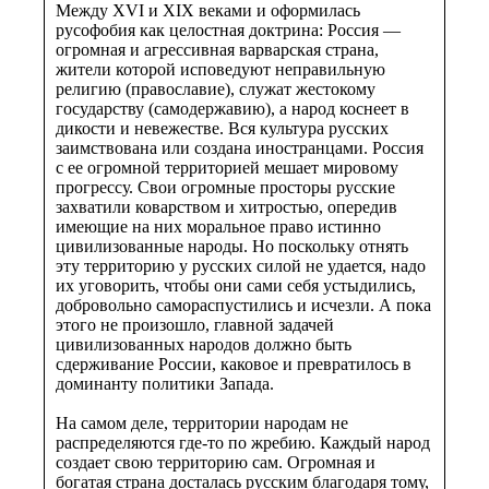
Между XVI и XIX веками и оформилась
русофобия как целостная доктрина: Россия —
огромная и агрессивная варварская страна,
жители которой исповедуют неправильную
религию (православие), служат жестокому
государству (самодержавию), а народ коснеет в
дикости и невежестве. Вся культура русских
заимствована или создана иностранцами. Россия
с ее огромной территорией мешает мировому
прогрессу. Свои огромные просторы русские
захватили коварством и хитростью, опередив
имеющие на них моральное право истинно
цивилизованные народы. Но поскольку отнять
эту территорию у русских силой не удается, надо
их уговорить, чтобы они сами себя устыдились,
добровольно самораспустились и исчезли. А пока
этого не произошло, главной задачей
цивилизованных народов должно быть
сдерживание России, каковое и превратилось в
доминанту политики Запада.
На самом деле, территории народам не
распределяются где-то по жребию. Каждый народ
создает свою территорию сам. Огромная и
богатая страна досталась русским благодаря тому,