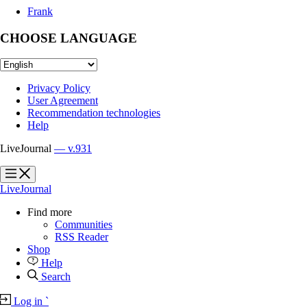
Frank
CHOOSE LANGUAGE
Privacy Policy
User Agreement
Recommendation technologies
Help
LiveJournal
— v.931
?
?
LiveJournal
Find more
Communities
RSS Reader
Shop
Help
Search
Log in
`