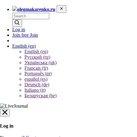
olegmakarenko.ru
Log in
Join free
Join
English
(en)
English (en)
Русский (ru)
Українська (uk)
Français (fr)
Português (pt)
español (es)
Deutsch (de)
Italiano (it)
Беларуская (be)
Log in