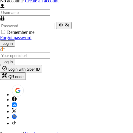
No account?
Create an account
Remember me
Forgot password
Log in
Log in
Login with Sber ID
QR code