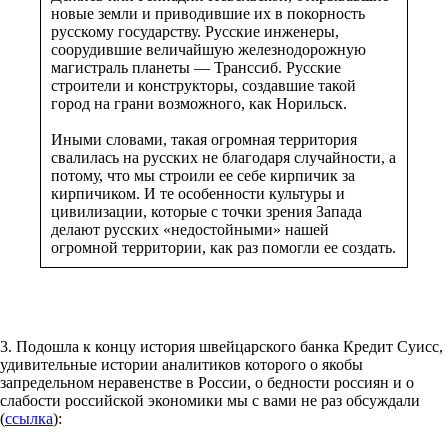
новые земли и приводившие их в покорность
русскому государству. Русские инженеры,
соорудившие величайшую железнодорожную
магистраль планеты — Транссиб. Русские
строители и конструкторы, создавшие такой
город на грани возможного, как Норильск.
Иными словами, такая огромная территория
свалилась на русских не благодаря случайности, а
потому, что мы строили ее себе кирпичик за
кирпичиком. И те особенности культуры и
цивилизации, которые с точки зрения Запада
делают русских «недостойными» нашей
огромной территории, как раз помогли ее создать.
3. Подошла к концу история швейцарского банка Кредит Суисс,
удивительные истории аналитиков которого о якобы
запредельном неравенстве в России, о бедности россиян и о
слабости российской экономики мы с вами не раз обсуждали
(
ссылка
):