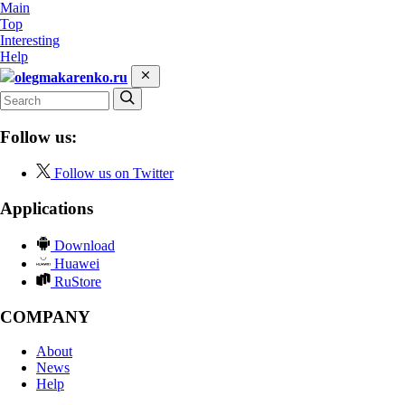
Main
Top
Interesting
Help
olegmakarenko.ru
Follow us:
Follow us on Twitter
Applications
Download
Huawei
RuStore
COMPANY
About
News
Help