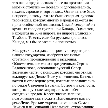
что наши предки осваивали ее на протяжении
многих столетий — воевали и договаривались,
пахали, строили и торговали... Осваивать ее было
непросто, потому что это была северная, суровая
территория, которая многим народам кажется не
приспособленной для жизни. Самый северный из
крупных городов пустынной Канады, Эдмонтон,
находится на 53-й широте, на широте Брянска и
Тамбова. То есть, если бы русским досталась
Канада, мы бы ее заселили полностью.
Мы, русские, создавали огромную территорию
нашего государства, изобретая все новые
стратегии проникновения и заселения.
Общежительные монастыри учеников Сергия
Радонежского, освоившие русский Север.
Засечные черты, с помощью которых мы отняли
южнорусское Дикое Поле у кочевников. Казачьи
ватаги и стрелецкие рати, которые передвигались
по рекам Северной Евразии. Остроги и крепости,
которыми русские защищались от набегов
соседних народов. Крестьянские запашки,
позволявшие сеять рожь в Прибайкалье или по
реке Лене. Русские мореплаватели, как Семен
Дежнев или Геннадий Невельской, открывавшие