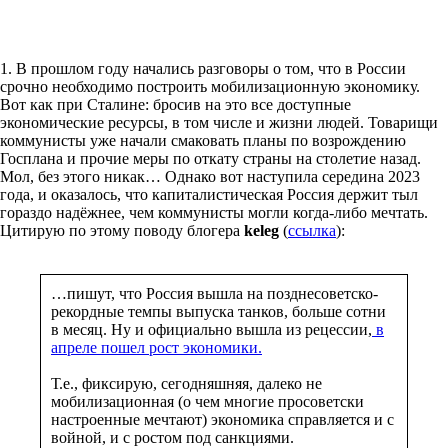
1. В прошлом году начались разговоры о том, что в России
срочно необходимо построить мобилизационную экономику.
Вот как при Сталине: бросив на это все доступные
экономические ресурсы, в том числе и жизни людей. Товарищи
коммунисты уже начали смаковать планы по возрождению
Госплана и прочие меры по откату страны на столетие назад.
Мол, без этого никак… Однако вот наступила середина 2023
года, и оказалось, что капиталистическая Россия держит тыл
гораздо надёжнее, чем коммунисты могли когда-либо мечтать.
Цитирую по этому поводу блогера
keleg
(
ссылка
):
…пишут, что Россия вышла на позднесоветско-
рекордные темпы выпуска танков, больше сотни
в месяц. Ну и официально вышла из рецессии,
в
апреле пошел рост экономики.
Т.е., фиксирую, сегодняшняя, далеко не
мобилизационная (о чем многие просоветски
настроенные мечтают) экономика справляется и с
войной, и с ростом под санкциями.