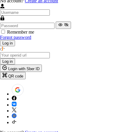
No account?
Create an account
Remember me
Forgot password
Log in
Log in
Login with Sber ID
QR code