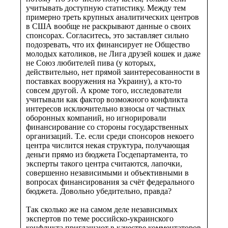
учитывать доступную статистику. Между тем
примерно треть крупных аналитических центров
в США вообще не раскрывают данные о своих
спонсорах. Согласитесь, это заставляет сильно
подозревать, что их финансирует не Общество
молодых католиков, не Лига друзей кошек и даже
не Союз любителей пива (у которых,
действительно, нет прямой заинтересованности в
поставках вооружения на Украину), а кто-то
совсем другой. А кроме того, исследователи
учитывали как фактор возможного конфликта
интересов исключительно взносы от частных
оборонных компаний, но игнорировали
финансирование со стороны государственных
организаций. Т.е. если среди спонсоров некоего
центра числится некая структура, получающая
деньги прямо из бюджета Госдепартамента, то
эксперты такого центра считаются, лапочки,
совершенно независимыми и объективными в
вопросах финансирования за счёт федерального
бюджета. Довольно убедительно, правда?
Так сколько же на самом деле независимых
экспертов по теме российско-украинского
конфликта приглашают в качестве комментаторов