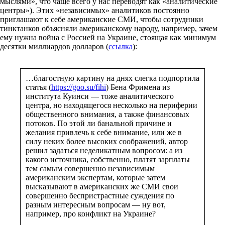
мыслями», что чаще всего у нас переводят как «аналитические
центры»). Этих «независимых» аналитиков постоянно
приглашают к себе американские СМИ, чтобы сотрудники
тинктанков объясняли американскому народу, например, зачем
ему нужна война с Россией на Украине, стоящая как минимум
десятки миллиардов долларов (
ссылка
):
…благостную картину на днях слегка подпортила
статья (
https://goo.su/fihi
) Бена Фримена из
института Куинси — тоже аналитического
центра, но находящегося несколько на периферии
общественного внимания, а также финансовых
потоков. По этой ли банальной причине и
желания привлечь к себе внимание, или же в
силу неких более высоких соображений, автор
решил задаться неделикатным вопросом: а из
какого источника, собственно, платят зарплаты
тем самым совершенно независимым
американским экспертам, которые затем
высказывают в американских же СМИ свои
совершенно беспристрастные суждения по
разным интересным вопросам — ну вот,
например, про конфликт на Украине?