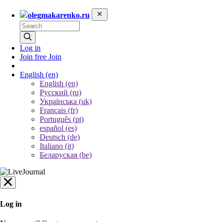
olegmakarenko.ru
Log in
Join free
Join
English
(en)
English (en)
Русский (ru)
Українська (uk)
Français (fr)
Português (pt)
español (es)
Deutsch (de)
Italiano (it)
Беларуская (be)
Log in