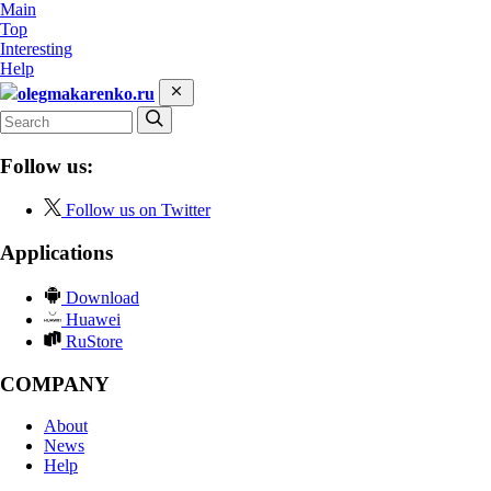
Main
Top
Interesting
Help
olegmakarenko.ru
Follow us:
Follow us on Twitter
Applications
Download
Huawei
RuStore
COMPANY
About
News
Help