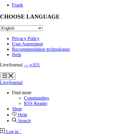
Frank
CHOOSE LANGUAGE
Privacy Policy
User Agreement
Recommendation technologies
Help
LiveJournal
— v.931
?
?
LiveJournal
Find more
Communities
RSS Reader
Shop
Help
Search
Log in
`