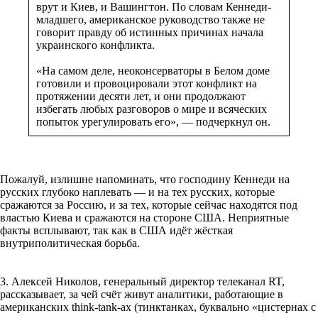
врут и Киев, и Вашингтон. По словам Кеннеди-
младшего, американское руководство также не
говорит правду об истинных причинах начала
украинского конфликта.
«На самом деле, неоконсерваторы в Белом доме
готовили и провоцировали этот конфликт на
протяжении десяти лет, и они продолжают
избегать любых разговоров о мире и всяческих
попыток урегулировать его», — подчеркнул он.
Пожалуй, излишне напоминать, что господину Кеннеди на
русских глубоко наплевать — и на тех русских, которые
сражаются за Россию, и за тех, которые сейчас находятся под
властью Киева и сражаются на стороне США. Неприятные
факты всплывают, так как в США идёт жёсткая
внутриполитическая борьба.
3. Алексей Николов, генеральный директор телеканал RT,
рассказывает, за чей счёт живут аналитики, работающие в
американских think-tank-ах (тинктанках, буквально «цистернах с