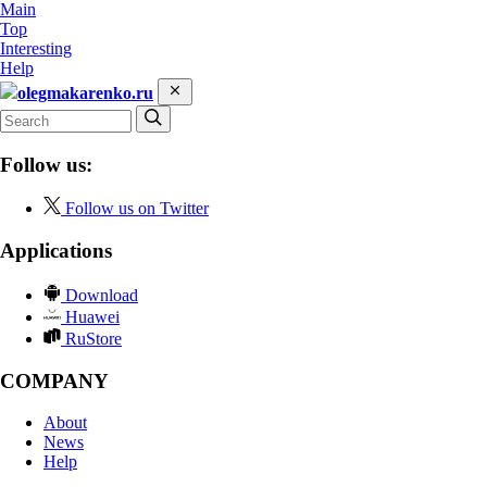
Main
Top
Interesting
Help
olegmakarenko.ru
Follow us:
Follow us on Twitter
Applications
Download
Huawei
RuStore
COMPANY
About
News
Help