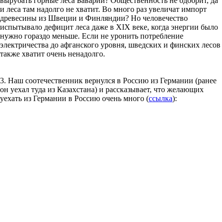
вырубать горные леса Баварии? Общественность не одобрит, да
и леса там надолго не хватит. Во много раз увеличат импорт
древесины из Швеции и Финляндии? Но человечество
испытывало дефицит леса даже в XIX веке, когда энергии было
нужно гораздо меньше. Если не уронить потребление
электричества до афганского уровня, шведских и финских лесов
также хватит очень ненадолго.
3. Наш соотечественник вернулся в Россию из Германии (ранее
он уехал туда из Казахстана) и рассказывает, что желающих
уехать из Германии в Россию очень много (
ссылка
):