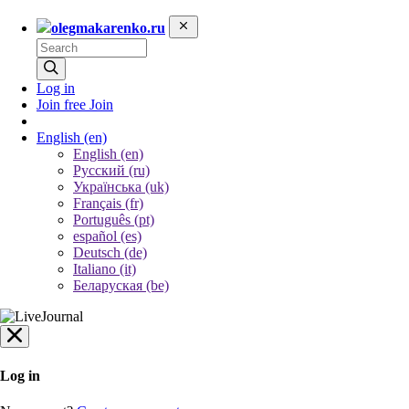
olegmakarenko.ru
Log in
Join free
Join
English
(en)
English (en)
Русский (ru)
Українська (uk)
Français (fr)
Português (pt)
español (es)
Deutsch (de)
Italiano (it)
Беларуская (be)
Log in