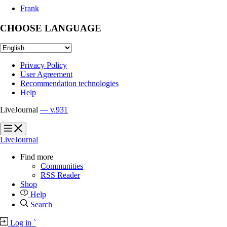
Frank
CHOOSE LANGUAGE
Privacy Policy
User Agreement
Recommendation technologies
Help
LiveJournal
— v.931
?
?
LiveJournal
Find more
Communities
RSS Reader
Shop
Help
Search
Log in
`