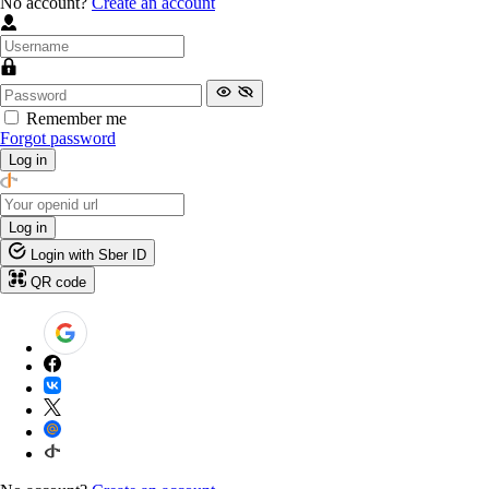
No account?
Create an account
Remember me
Forgot password
Log in
Log in
Login with Sber ID
QR code