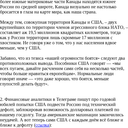
более южные материковые части Канады находятся южнее
России по средней широте, Канада визуально не настолько
бросается в глаза на карте мира, как наша страна.
Между тем, совокупная территория Канады и США, – двух
крупнейших по территории членов агрессивного блока НАТО, –
составляет аж 19,5 миллионов квадратных километров, тогда
как у России территория лишь скромные 17 миллионов с
хвостиком. Не говоря уже о том, что у нас населения вдвое
меньше, чем у США.
Забавно, что из тезиса «нашей огромности боятся» следуют два
противоположных вывода. Пособники США говорят — «мы
всех пугаем, давайте расчленим сами себя на несколько частей,
чтобы больше нравиться европейцам». Нормальные люди
говорят иначе — «это даже хорошо, что боятся, меньше
глупостей делать будут».
2. Финансовые аналитики в Телеграме пишут про годовой
юбилей попытки США подвести Россию под технический
дефолт, заблокировав возможность долларовых платежей по
нашему госдолгу. Тогда американские махинации закончились
неудачей. А вот теперь сами США с каждым днём всё ближе и
ближе к дефолту (
ссылка
):