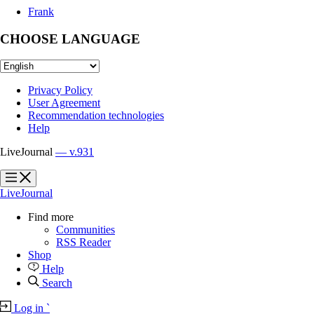
Frank
CHOOSE LANGUAGE
Privacy Policy
User Agreement
Recommendation technologies
Help
LiveJournal
— v.931
?
?
LiveJournal
Find more
Communities
RSS Reader
Shop
Help
Search
Log in
`