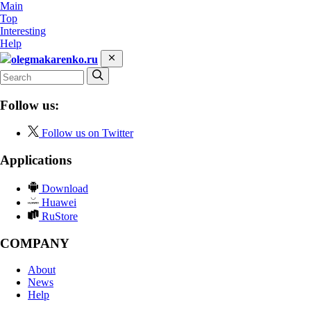
Main
Top
Interesting
Help
olegmakarenko.ru
Follow us:
Follow us on Twitter
Applications
Download
Huawei
RuStore
COMPANY
About
News
Help