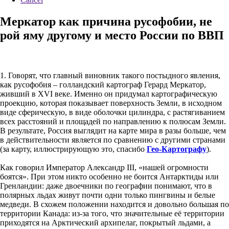
Меркатор как причина русофобии, не
рой яму другому и место России по ВВП
1. Говорят, что главный виновник такого постыдного явления,
как русофобия – голландский картограф Герард Меркатор,
живший в XVI веке. Именно он придумал картографическую
проекцию, которая показывает поверхность Земли, в исходном
виде сферическую, в виде оболочки цилиндра, с растягиванием
всех расстояний и площадей по направлению к полюсам Земли.
В результате, Россия выглядит на карте мира в разы больше, чем
в действительности является по сравнению с другими странами
(за карту, иллюстрирующую это, спасибо
Гео-Картографу
).
Как говорил Император Александр III, «нашей огромности
боятся». При этом никто особенно не боится Антарктиды или
Гренландии: даже двоечники по географии понимают, что в
полярных льдах живут почти одни только пингвины и белые
медведи. В схожем положении находится и довольно большая по
территории Канада: из-за того, что значительные её территории
приходятся на Арктический архипелаг, покрытый льдами, а