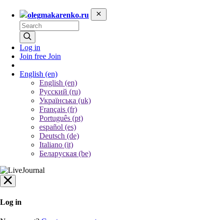
olegmakarenko.ru
Log in
Join free
Join
English
(en)
English (en)
Русский (ru)
Українська (uk)
Français (fr)
Português (pt)
español (es)
Deutsch (de)
Italiano (it)
Беларуская (be)
Log in