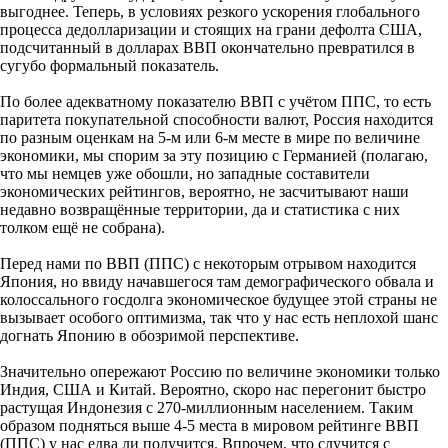
выгоднее. Теперь, в условиях резкого ускорения глобального
процесса дедолларизации и стоящих на грани дефолта США,
подсчитанный в долларах ВВП окончательно превратился в
сугубо формальный показатель.
По более адекватному показателю ВВП с учётом ППС, то есть
паритета покупательной способности валют, Россия находится
по разным оценкам на 5-м или 6-м месте в мире по величине
экономики, мы спорим за эту позицию с Германией (полагаю,
что мы немцев уже обошли, но западные составители
экономических рейтингов, вероятно, не засчитывают наши
недавно возвращённые территории, да и статистика с них
толком ещё не собрана).
Перед нами по ВВП (ППС) с некоторым отрывом находится
Япония, но ввиду начавшегося там демографического обвала и
колоссального госдолга экономическое будущее этой страны не
вызывает особого оптимизма, так что у нас есть неплохой шанс
догнать Японию в обозримой перспективе.
Значительно опережают Россию по величине экономики только
Индия, США и Китай. Вероятно, скоро нас перегонит быстро
растущая Индонезия с 270-миллионным населением. Таким
образом подняться выше 4-5 места в мировом рейтинге ВВП
(ППС) у нас едва ли получится. Впрочем, что случится с