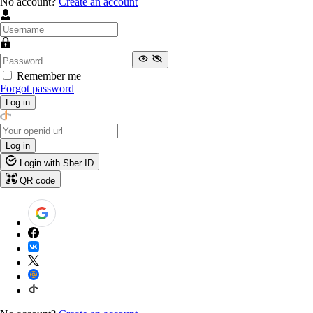
No account?
Create an account
Remember me
Forgot password
Log in
Log in
Login with Sber ID
QR code