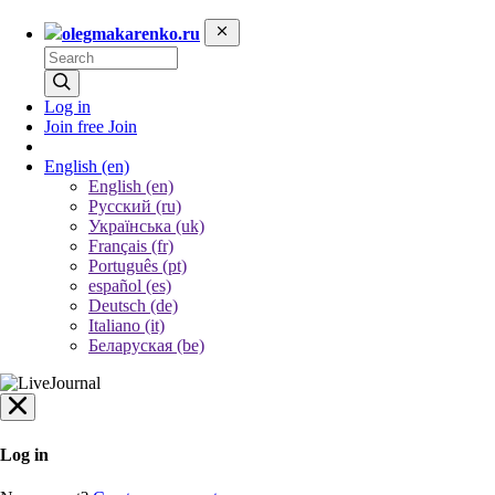
olegmakarenko.ru
Log in
Join free
Join
English
(en)
English (en)
Русский (ru)
Українська (uk)
Français (fr)
Português (pt)
español (es)
Deutsch (de)
Italiano (it)
Беларуская (be)
Log in