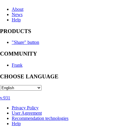
About
News
Help
PRODUCTS
"Share" button
COMMUNITY
Frank
CHOOSE LANGUAGE
v.931
Privacy Policy
User Agreement
Recommendation technologies
Help