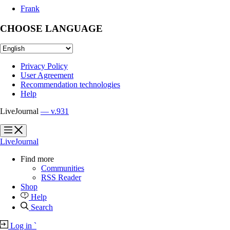
Frank
CHOOSE LANGUAGE
Privacy Policy
User Agreement
Recommendation technologies
Help
LiveJournal
— v.931
?
?
LiveJournal
Find more
Communities
RSS Reader
Shop
Help
Search
Log in
`