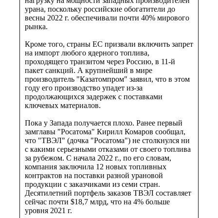
нагрузку на мощности западных производителей
урана, поскольку российские обогатители до
весны 2022 г. обеспечивали почти 40% мирового
рынка.
Кроме того, страны ЕС призвали включить запрет
на импорт любого ядерного топлива,
проходящего транзитом через Россию, в 11-й
пакет санкций. А крупнейший в мире
производитель "Казатомпром" заявил, что в этом
году его производство упадет из-за
продолжающихся задержек с поставками
ключевых материалов.
Пока у Запада получается плохо. Ранее первый
замглавы "Росатома" Кирилл Комаров сообщал,
что "ТВЭЛ" (дочка "Росатома") не столкнулся ни
с какими серьезными отказами от своего топлива
за рубежом. С начала 2022 г., по его словам,
компания заключила 12 новых топливных
контрактов на поставки разной урановой
продукции с заказчиками из семи стран.
Десятилетний портфель заказов ТВЭЛ составляет
сейчас почти $18,7 млрд, что на 4% больше
уровня 2021 г.