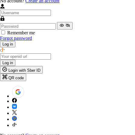
No account?
Create an account
Remember me
Forgot password
Log in
Log in
Login with Sber ID
QR code