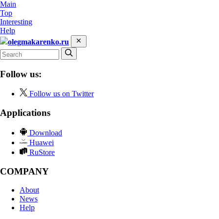
Main
Top
Interesting
Help
olegmakarenko.ru
Follow us:
Follow us on Twitter
Applications
Download
Huawei
RuStore
COMPANY
About
News
Help