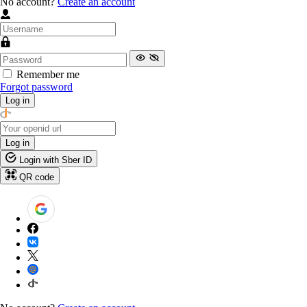
No account?
Create an account
Remember me
Forgot password
Log in
Log in
Login with Sber ID
QR code