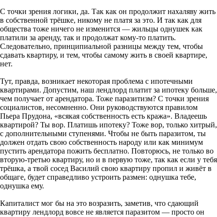
С точки зрения логики, да. Так как он продолжит нахаляву жить
в собственной трёшке, никому не платя за это. И так как для
общества тоже ничего не изменится — жильцы однушек как
платили за аренду, так и продолжат кому-то платить.
Следовательно, принципиальной разницы между тем, чтобы
сдавать квартиру, и тем, чтобы самому жить в своей квартире,
нет.
Тут, правда, возникает некоторая проблема с ипотечными
квартирами. Допустим, наш лендлорд платит за ипотеку больше,
чем получает от арендатора. Тоже паразитизм? С точки зрения
социалистов, несомненно. Они руководствуются правилом
Пьера Прудона, «всякая собственность есть кража». Владеешь
квартирой? Ты вор. Платишь ипотеку? Тоже вор, только хитрый,
с дополнительными ступенями. Чтобы не быть паразитом, ты
должен отдать свою собственность народу или как минимум
пустить арендатора пожить бесплатно. Повторюсь, не только во
вторую-третью квартиру, но и в первую тоже, так как если у тебя
трёшка, а твой сосед Василий свою квартиру пропил и живёт в
общаге, будет справедливо устроить размен: однушка тебе,
однушка ему.
Капиталист мог бы на это возразить, заметив, что сдающий
квартиру лендлорд вовсе не является паразитом — просто он