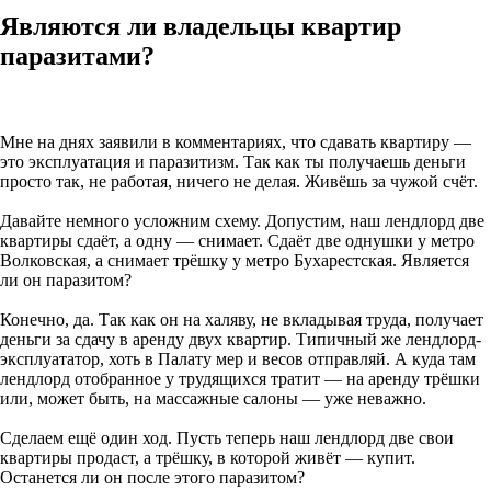
Являются ли владельцы квартир
паразитами?
Мне на днях заявили в комментариях, что сдавать квартиру —
это эксплуатация и паразитизм. Так как ты получаешь деньги
просто так, не работая, ничего не делая. Живёшь за чужой счёт.
Давайте немного усложним схему. Допустим, наш лендлорд две
квартиры сдаёт, а одну — снимает. Сдаёт две однушки у метро
Волковская, а снимает трёшку у метро Бухарестская. Является
ли он паразитом?
Конечно, да. Так как он на халяву, не вкладывая труда, получает
деньги за сдачу в аренду двух квартир. Типичный же лендлорд-
эксплуататор, хоть в Палату мер и весов отправляй. А куда там
лендлорд отобранное у трудящихся тратит — на аренду трёшки
или, может быть, на массажные салоны — уже неважно.
Сделаем ещё один ход. Пусть теперь наш лендлорд две свои
квартиры продаст, а трёшку, в которой живёт — купит.
Останется ли он после этого паразитом?