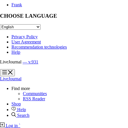
Frank
CHOOSE LANGUAGE
Privacy Policy
User Agreement
Recommendation technologies
Help
LiveJournal
— v.931
?
?
LiveJournal
Find more
Communities
RSS Reader
Shop
Help
Search
Log in
`