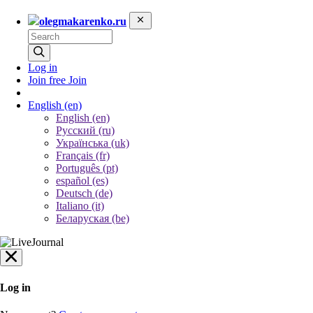
olegmakarenko.ru
Log in
Join free
Join
English
(en)
English (en)
Русский (ru)
Українська (uk)
Français (fr)
Português (pt)
español (es)
Deutsch (de)
Italiano (it)
Беларуская (be)
Log in