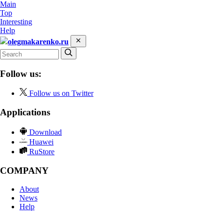
Main
Top
Interesting
Help
olegmakarenko.ru
Follow us:
Follow us on Twitter
Applications
Download
Huawei
RuStore
COMPANY
About
News
Help