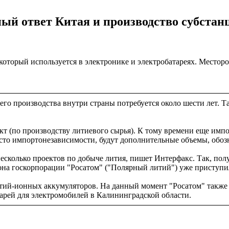
ый ответ Китая и производство субстан
 который используется в электронике и электробатареях. Месторо
 его производства внутри страны потребуется около шести лет. 
ект (по производству литиевого сырья). К тому времени еще имп
осто импортонезависимости, будут дополнительные объемы, обоз
есколько проектов по добыче лития, пишет Интерфакс. Так, пол
на госкорпорации "Росатом" ("Полярный литий") уже приступил
тий-ионных аккумуляторов. На данный момент "Росатом" также р
арей для электромобилей в Калининградской области.