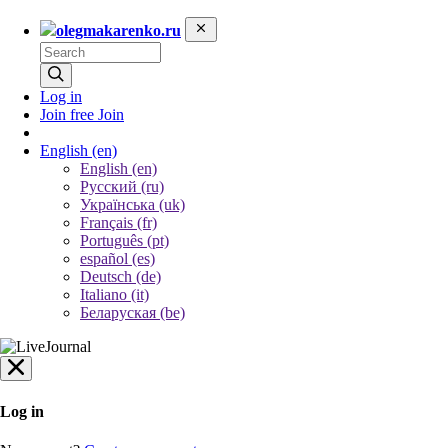
olegmakarenko.ru
Log in
Join free
Join
English
(en)
English (en)
Русский (ru)
Українська (uk)
Français (fr)
Português (pt)
español (es)
Deutsch (de)
Italiano (it)
Беларуская (be)
Log in