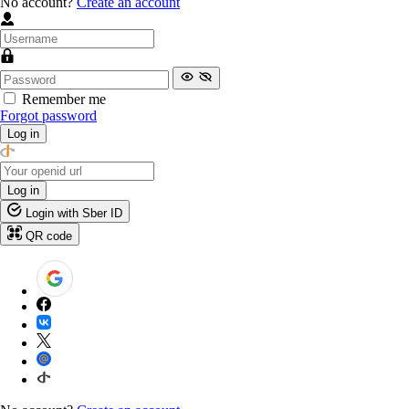
No account?
Create an account
Remember me
Forgot password
Log in
Log in
Login with Sber ID
QR code