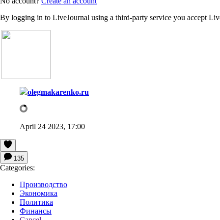
No account?
Create an account
By logging in to LiveJournal using a third-party service you accept Li
olegmakarenko.ru
April 24 2023, 17:00
135
Categories:
Производство
Экономика
Политика
Финансы
Cancel