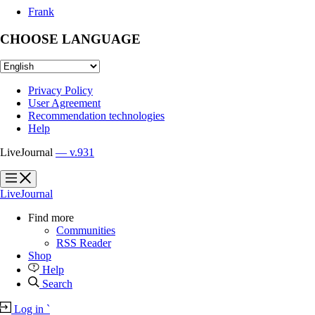
Frank
CHOOSE LANGUAGE
Privacy Policy
User Agreement
Recommendation technologies
Help
LiveJournal
— v.931
?
?
LiveJournal
Find more
Communities
RSS Reader
Shop
Help
Search
Log in
`