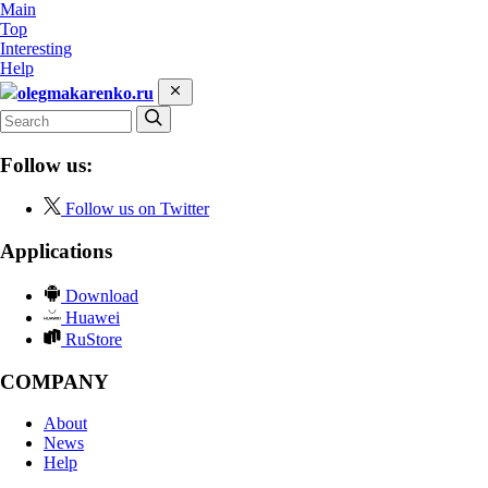
Main
Top
Interesting
Help
olegmakarenko.ru
Follow us:
Follow us on Twitter
Applications
Download
Huawei
RuStore
COMPANY
About
News
Help