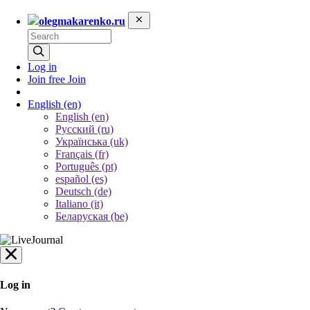
olegmakarenko.ru
Log in
Join free
Join
English
(en)
English (en)
Русский (ru)
Українська (uk)
Français (fr)
Português (pt)
español (es)
Deutsch (de)
Italiano (it)
Беларуская (be)
Log in