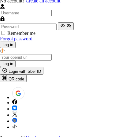
No account?
Create an account
Remember me
Forgot password
Log in
Log in
Login with Sber ID
QR code