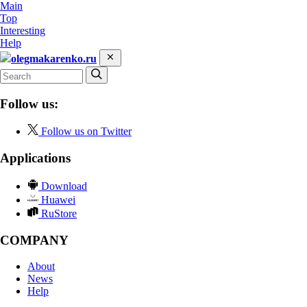
Main
Top
Interesting
Help
olegmakarenko.ru
Follow us:
Follow us on Twitter
Applications
Download
Huawei
RuStore
COMPANY
About
News
Help