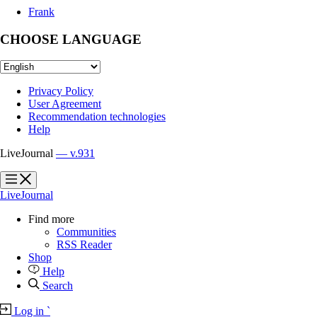
Frank
CHOOSE LANGUAGE
Privacy Policy
User Agreement
Recommendation technologies
Help
LiveJournal
— v.931
?
?
LiveJournal
Find more
Communities
RSS Reader
Shop
Help
Search
Log in
`