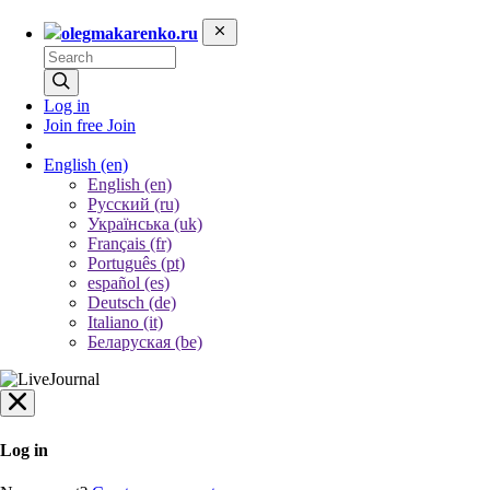
olegmakarenko.ru
Log in
Join free
Join
English
(en)
English (en)
Русский (ru)
Українська (uk)
Français (fr)
Português (pt)
español (es)
Deutsch (de)
Italiano (it)
Беларуская (be)
Log in