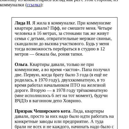
коммуналки (
ссылка
):
Лида Н
. Я жила в коммуналке. При коммунизме
квартире давали? Пфф, не смешите меня. Четыре
человека в 16 метрах, за стенками так же живут
семьи с детьми, отвратительные мерзкие свиньи,
скандалили до вызова участкового. Будь у меня
тогда возможность перебраться в студию в 12
метров — бежала бы, роняя тапки.
Ольга
. Квартиры давали, только не при
коммунизме, а во время «застоя». Папа получил
две. Первую, когда брату было 3 года (я ещё не
родилась, в 1970 году), двуххкомнатную, в то
время работал начальником ПТО на железной
дороге. Вторую — в 1978 году трёхкомнатную
(мне исполнилось 6 лет на тот момент), будучи
ВЧДЗэ в вагонном депо Ховрино.
Призрак Чеширского кота
. Лида, квартиры
давали, просто за них надо было идти работать на
конкретные заводы или предприятие. А туда
брали не всех и не каждого, начинать надо было с