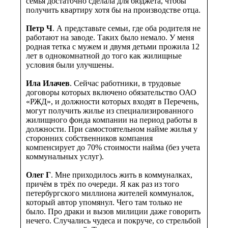
семья достаточно сделала для бюджета, чтобы
получить квартиру хотя бы на производстве отца.
Петр Ч
. А представьте семьи, где оба родителя не
работают на заводе. Таких было немало. У меня
родная тетка с мужем и двумя детьми прожила 12
лет в однокомнатной до того как жилищные
условия были улучшены.
Ила Илачев
. Сейчас работники, в трудовые
договоры которых включено обязательство ОАО
«РЖД», и должности которых входят в Перечень,
могут получить жилье из специализированного
жилищного фонда компании на период работы в
должности. При самостоятельном найме жилья у
сторонних собственников компания
компенсирует до 70% стоимости найма (без учета
коммунальных услуг).
Олег Г
. Мне приходилось жить в коммуналках,
причём в трёх по очереди. Я как раз из того
петербургского миллиона жителей коммуналок,
который автор упомянул. Чего там только не
было. Про драки и вызов милиции даже говорить
нечего. Случались чудеса и покруче, со стрельбой