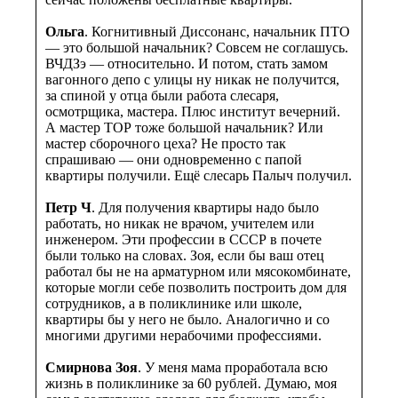
Ольга
. Когнитивный Диссонанс, начальник ПТО
— это большой начальник? Совсем не соглашусь.
ВЧДЗэ — относительно. И потом, стать замом
вагонного депо с улицы ну никак не получится,
за спиной у отца были работа слесаря,
осмотрщика, мастера. Плюс институт вечерний.
А мастер ТОР тоже большой начальник? Или
мастер сборочного цеха? Не просто так
спрашиваю — они одновременно с папой
квартиры получили. Ещё слесарь Палыч получил.
Петр Ч
. Для получения квартиры надо было
работать, но никак не врачом, учителем или
инженером. Эти профессии в СССР в почете
были только на словах. Зоя, если бы ваш отец
работал бы не на арматурном или мясокомбинате,
которые могли себе позволить построить дом для
сотрудников, а в поликлинике или школе,
квартиры бы у него не было. Аналогично и со
многими другими нерабочими профессиями.
Смирнова Зоя
. У меня мама проработала всю
жизнь в поликлинике за 60 рублей. Думаю, моя