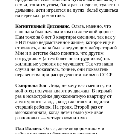
семьи, топятся углем, баня раз в неделю, туалет на
дальняке, дети играются на путях, бельё сушиться
на веревках. романтика.
Когнитивный Диссонанс
. Ольга, именно, что
ваш папа был начальником на железной дороге.
Нам тоже за 8 лет 3 квартиры сменили, так как у
НИИ было ведомственное жильё, которое ещё и
строилось, а папа был заведующим лабораторией.
Мне и в детстве было понятно, что другим
сотрудникам (а тем более не сотрудникам) так
жилищные условия не улучшают. Так что наши
случаи не показатель, точнее, они показатель
неравенства при распределении жилья в СССР.
Смирнова Зоя
. Лида, не хочу вас смешить, но
мой отец получил квартиру дважды. В первый
раз в новостройке двухкомнатную квартиру от
арматурного завода, когда женился и родился
старший ребенок. На троих. Второй раз от
мясокомбината, когда детей было уже двое
разнополых — четырехкомнатную.
Ила Илачев
. Ольга, железнодорожникам и
сейчас положены бесплатные квартиры.