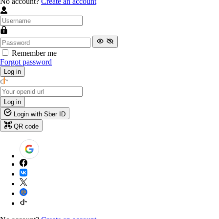
No account?
Create an account
Remember me
Forgot password
Log in
Log in
Login with Sber ID
QR code