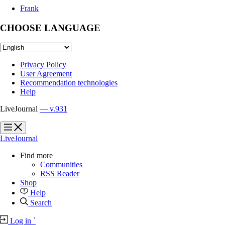
Frank
CHOOSE LANGUAGE
Privacy Policy
User Agreement
Recommendation technologies
Help
LiveJournal
— v.931
?
?
LiveJournal
Find more
Communities
RSS Reader
Shop
Help
Search
Log in
`