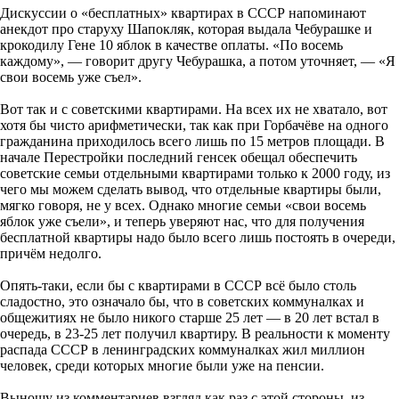
Дискуссии о «бесплатных» квартирах в СССР напоминают
анекдот про старуху Шапокляк, которая выдала Чебурашке и
крокодилу Гене 10 яблок в качестве оплаты. «По восемь
каждому», — говорит другу Чебурашка, а потом уточняет, — «Я
свои восемь уже съел».
Вот так и с советскими квартирами. На всех их не хватало, вот
хотя бы чисто арифметически, так как при Горбачёве на одного
гражданина приходилось всего лишь по 15 метров площади. В
начале Перестройки последний генсек обещал обеспечить
советские семьи отдельными квартирами только к 2000 году, из
чего мы можем сделать вывод, что отдельные квартиры были,
мягко говоря, не у всех. Однако многие семьи «свои восемь
яблок уже съели», и теперь уверяют нас, что для получения
бесплатной квартиры надо было всего лишь постоять в очереди,
причём недолго.
Опять-таки, если бы с квартирами в СССР всё было столь
сладостно, это означало бы, что в советских коммуналках и
общежитиях не было никого старше 25 лет — в 20 лет встал в
очередь, в 23-25 лет получил квартиру. В реальности к моменту
распада СССР в ленинградских коммуналках жил миллион
человек, среди которых многие были уже на пенсии.
Выношу из комментариев взгляд как раз с этой стороны, из