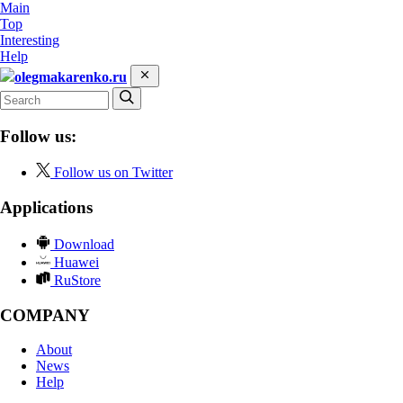
Main
Top
Interesting
Help
olegmakarenko.ru
Follow us:
Follow us on Twitter
Applications
Download
Huawei
RuStore
COMPANY
About
News
Help