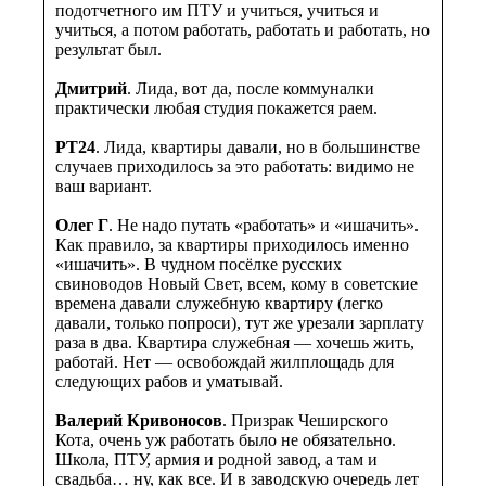
подотчетного им ПТУ и учиться, учиться и
учиться, а потом работать, работать и работать, но
результат был.
Дмитрий
. Лида, вот да, после коммуналки
практически любая студия покажется раем.
PT24
. Лида, квартиры давали, но в большинстве
случаев приходилось за это работать: видимо не
ваш вариант.
Олег Г
. Не надо путать «работать» и «ишачить».
Как правило, за квартиры приходилось именно
«ишачить». В чудном посёлке русских
свиноводов Новый Свет, всем, кому в советские
времена давали служебную квартиру (легко
давали, только попроси), тут же урезали зарплату
раза в два. Квартира служебная — хочешь жить,
работай. Нет — освобождай жилплощадь для
следующих рабов и уматывай.
Валерий Кривоносов
. Призрак Чеширского
Кота, очень уж работать было не обязательно.
Школа, ПТУ, армия и родной завод, а там и
свадьба… ну, как все. И в заводскую очередь лет