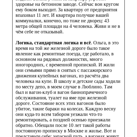
здоровье на бетонном заводе. Сейчас вон кругом
ему боком выходит. За квартиру от предприятия
впахивал 11 лет. И квартира получше вашей
коммуналки, конечно, но тоже не дворец: 43
метра общей площади на 4 человека. Живи и не в
чём себе не отказывай.
Логика, стандартная логика и всё
. Ольга, в это
время на той же железной дороге было такое
явление как ремонтные поезда, где работало, в
основном на рядовых должностях, много
иногородних, с временной пропиской. И жили
они семьями прямо в снятых с пассажирского
движения купейных вагонах, из расчёта два
человека на купе. В школу и детские сады ходили
по месту депо, в моем случае в Люблино. Там
был и вагон-клуб и вагон баннопрачечного
обслуживания, туалет на яме при железной
дороге. Состояние всех этих вагонов было
убитое, такие бараки на колесах. Каждую весну
они куда-то всем табором уезжали что-то
ремонтировать, а поздней осенью приезжали
обратно. Обещали после 10 лет такой работы
постоянную прописку в Москве и жилье. Вот и
представьте себе: запасной путь, а вагонах живут