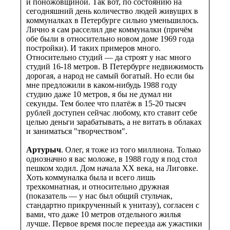
и поножовщиной. Так вот, по состоянию на
сегодняшний день количество людей живущих в
коммуналках в Петербурге сильно уменьшилось.
Лично я сам расселил две коммуналки (причём
обе были в относительно новом доме 1969 года
постройки). И таких примеров много.
Относительно студий — да строят у нас много
студий 16-18 метров. В Петербурге недвижимость
дорогая, а народ не самый богатый. Но если бы
мне предложили в каком-нибудь 1988 году
студию даже 10 метров, я бы не думал ни
секунды. Тем более что платёж в 15-20 тысяч
рублей доступен сейчас любому, кто ставит себе
целью деньги зарабатывать, а не витать в облаках
и заниматься "творчеством".
Артурыч
. Олег, я тоже из того миллиона. Только
однозначно я вас моложе, в 1988 году я под стол
пешком ходил. Дом начала ХХ века, на Лиговке.
Хоть коммуналка была и всего лишь
трехкомнатная, и относительно дружная
(показатель — у нас был общий стульчак,
стандартно прикрученный к унитазу), согласен с
вами, что даже 10 метров отдельного жилья
лучше. Первое время после переезда аж ужастики