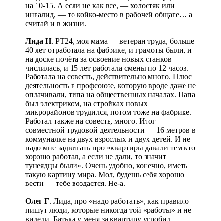
на 10-15. А если не как все, — холостяк или
инвалид, — то койко-место в рабочей общаге… а
считай и в жизни.
Лида Н
. PT24, моя мама — ветеран труда, больше
40 лет отработала на фабрике, и грамоты были, и
на доске почёта за освоение новых станков
числилась, и 15 лет работала смены по 12 часов.
Работала на совесть, действительно много. Плюс
деятельность в профсоюзе, которую вроде даже не
оплачивали, типа на общественных началах. Папа
был электриком, на стройках новых
микрорайонов трудился, потом тоже на фабрике.
Работал также на совесть, много. Итог
совместной трудовой деятельности — 16 метров в
коммуналке на двух взрослых и двух детей. И не
надо мне задвигать про «квартиры давали тем кто
хорошо работал, а если не дали, то значит
тунеядцы были». Очень удобно, конечно, иметь
такую картину мира. Мол, будешь себя хорошо
вести — тебе воздастся. Не-а.
Олег Г
. Лида, про «надо работать», как правило
пишут люди, которые никогда той «работы» и не
видели. Батька у меня за квартиру угробил