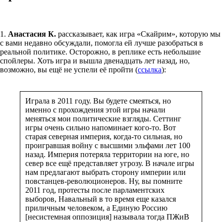
1.
Анастасия К.
рассказывает, как игра «Скайрим», которую мы
с вами недавно обсуждали, помогла ей лучше разобраться в
реальной политике. Осторожно, в реплике есть небольшие
спойлеры. Хоть игра и вышла двенадцать лет назад, но,
возможно, вы ещё не успели её пройти (
ссылка
):
Играла в 2011 году. Вы будете смеяться, но
именно с прохождения этой игры начали
меняться мои политические взгляды. Сеттинг
игры очень сильно напоминает кого-то. Вот
старая северная империя, когда-то сильная, но
проигравшая войну с высшими эльфами лет 100
назад. Империя потеряла территории на юге, но
север все ещё представляет угрозу. В начале игры
нам предлагают выбрать сторону империи или
повстанцев-революционеров. Ну, вы помните
2011 год, протесты после парламентских
выборов, Навальный в то время еще казался
приличным человеком, а Единую Россию
[несистемная оппозиция] называла тогда ПЖиВ