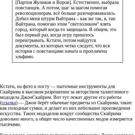
[Партия Жуликов и Воров]. Естественно, выбрала
повстанцев. А потом, шаг за шагом помогая
революционерам, всё больше разочаровывалась.
Добил меня штурм Вайтрана – как же так, я, тан
Вайтрана, помогаю этим "светлоликим" взять
город, который когда-то защищала. В общем, это
был первый раз, когда игру пришлось
переигрывать. Кстати, потом найдутся
документы, из которых четко следует, что вся
история с повстанцами начата и проплачена
эльфами.
Кстати, на фото к посту — пыточные инструменты для
Скайрима в высоком разрешении за авторством талантливого
мододела ДжонСкайрим. Вот тут лежат другие его работы
(
ссылка
) — Джон берёт обычные предметы из Скайрима, такие
как походные сумки, и делает из них небольшие произведения
искусства. Таких мододелов вокруг сообщества Скайрима
довольно много, а общее число качественных модов измеряется
тысячами.