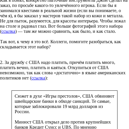
Как я понял, конкретно пыточные инструменты Джон сделал на
заказ, по просьбе какого-то увлечённого игрока. Если бы я
занимался квестами в реальной жизни (если вы понимаете, о
чём я), я бы заказал у мастеров такой набор из кожи и металла.
Не для пыток, разумеется, для красоты интерьера. Чтобы лежал
на столе и радовал глаз. Вот больше фотографий этого набора
(
ссылка
) — там же можно сравнить, как было, и как стало.
Так вот, к чему я это всё. Коллеги, помогите разобраться, как
складывается этот набор?
2. За дружбу с США надо платить, причём платить много,
платить вечно, платить и каяться. Откупиться от США
невозможно, так как слова «достаточно» в языке американских
политиков нет (
ссылка
):
Сюжет в духе «Игры престолов», США обвиняют
швейцарские банки в обходе санкций. Те самые,
которые заблокировали 19 млрд долларов из
России.
Минюст США открыл дело против крупнейших
банков Кредит Суисс и UBS. По мнению