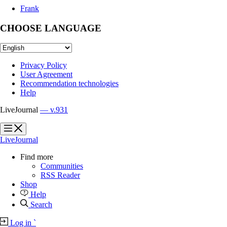
Frank
CHOOSE LANGUAGE
Privacy Policy
User Agreement
Recommendation technologies
Help
LiveJournal
— v.931
?
?
LiveJournal
Find more
Communities
RSS Reader
Shop
Help
Search
Log in
`