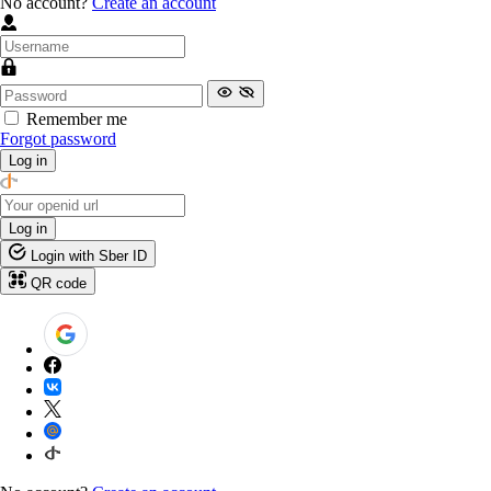
No account?
Create an account
Remember me
Forgot password
Log in
Log in
Login with Sber ID
QR code