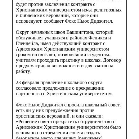
будет против заключения контракта с
Христианским университетом из-за религиозных
и библейских верований, которые они
исповедуют, сообщает Фокс Ньюс Диджитал.
Округ начальных школ Вашингтона, который
обслуживает учащихся в районах Феникса и
Глендейла, имел действующий контракт с
Аризонским Христианским университетом
сроком на пять лет, позволявший студентам-
учителям проходить практику в школах. Договор
предусматривал возможности и для взятия на
работу.
23 февраля правление школьного округа
согласовало предложение о прекращении
партнерства с Христианским университетом.
Фокс Ньюс Диджитал спросила школьный совет,
есть ли у них предубеждения против
христианских верований, и они сказали:
«Решение совета прекратить сотрудничество с
Аризонским Христианским университетом было
основано на стремлении совета создать
безопасное место для наших [радужных]