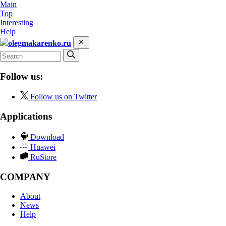
Main
Top
Interesting
Help
olegmakarenko.ru
Follow us:
Follow us on Twitter
Applications
Download
Huawei
RuStore
COMPANY
About
News
Help