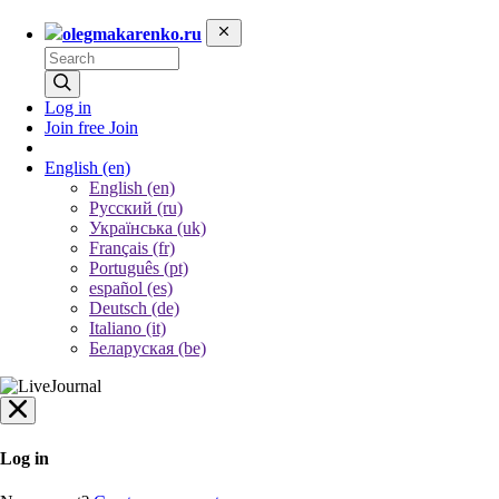
olegmakarenko.ru
Log in
Join free
Join
English
(en)
English (en)
Русский (ru)
Українська (uk)
Français (fr)
Português (pt)
español (es)
Deutsch (de)
Italiano (it)
Беларуская (be)
Log in