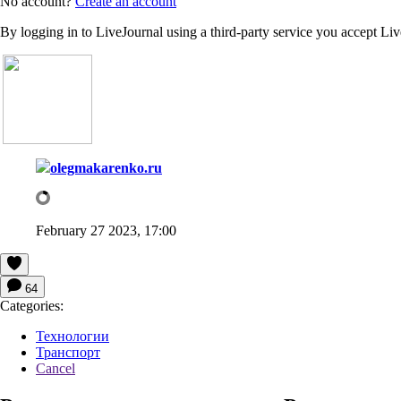
No account?
Create an account
By logging in to LiveJournal using a third-party service you accept Li
olegmakarenko.ru
February 27 2023, 17:00
64
Categories:
Технологии
Транспорт
Cancel