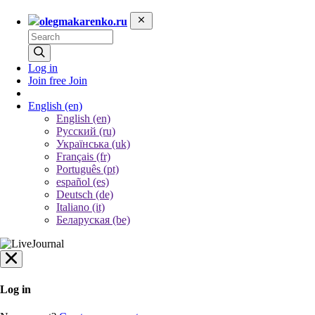
olegmakarenko.ru
Log in
Join free
Join
English
(en)
English (en)
Русский (ru)
Українська (uk)
Français (fr)
Português (pt)
español (es)
Deutsch (de)
Italiano (it)
Беларуская (be)
Log in