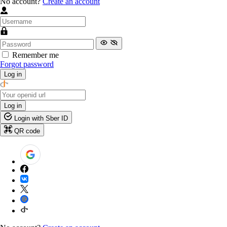
No account?
Create an account
Remember me
Forgot password
Log in
Log in
Login with Sber ID
QR code