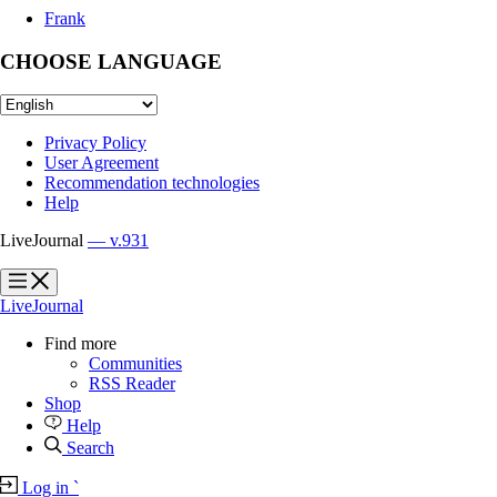
Frank
CHOOSE LANGUAGE
Privacy Policy
User Agreement
Recommendation technologies
Help
LiveJournal
— v.931
?
?
LiveJournal
Find more
Communities
RSS Reader
Shop
Help
Search
Log in
`