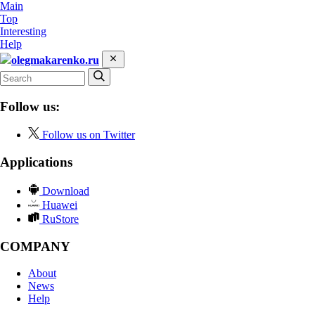
Main
Top
Interesting
Help
olegmakarenko.ru
Follow us:
Follow us on Twitter
Applications
Download
Huawei
RuStore
COMPANY
About
News
Help