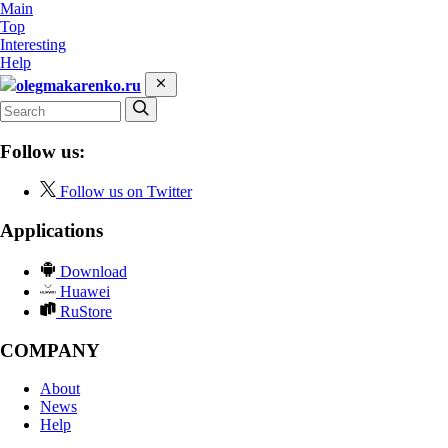
Main
Top
Interesting
Help
olegmakarenko.ru
Follow us:
Follow us on Twitter
Applications
Download
Huawei
RuStore
COMPANY
About
News
Help