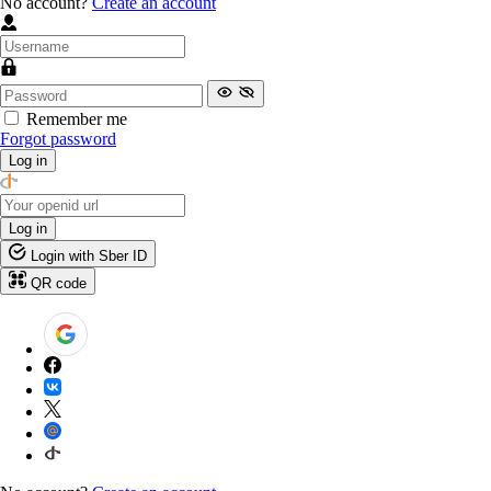
No account?
Create an account
Remember me
Forgot password
Log in
Log in
Login with Sber ID
QR code