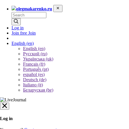
olegmakarenko.ru
Log in
Join free
Join
English
(en)
English (en)
Русский (ru)
Українська (uk)
Français (fr)
Português (pt)
español (es)
Deutsch (de)
Italiano (it)
Беларуская (be)
Log in