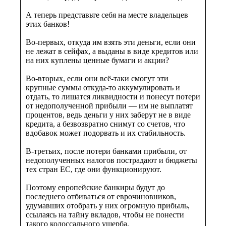
А теперь представьте себя на месте владельцев
этих банков!
Во-первых, откуда им взять эти деньги, если они
не лежат в сейфах, а выданы в виде кредитов или
на них куплены ценные бумаги и акции?
Во-вторых, если они всё-таки смогут эти
крупные суммы откуда-то аккумулировать и
отдать, то лишатся ликвидности и понесут потери
от недополученной прибыли — им не выплатят
процентов, ведь деньги у них заберут не в виде
кредита, а безвозвратно снимут со счетов, что
вдобавок может подорвать и их стабильность.
В-третьих, после потери банками прибыли, от
недополученных налогов пострадают и бюджеты
тех стран ЕС, где они функционируют.
Поэтому европейские банкиры будут до
последнего отбиваться от еврочиновников,
удумавших отобрать у них огромную прибыль,
ссылаясь на тайну вкладов, чтобы не понести
такого колоссального ущерба.