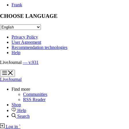
Frank
CHOOSE LANGUAGE
Privacy Policy
User Agreement
Recommendation technologies
Help
LiveJournal
— v.931
?
?
LiveJournal
Find more
Communities
RSS Reader
Shop
Help
Search
Log in
`