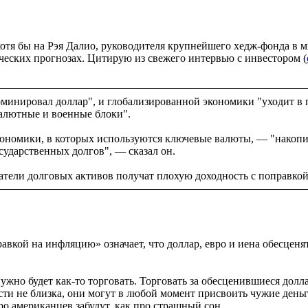
отя бы на Рэя Далио, руководителя крупнейшего хедж-фонда в ми
ических прогнозах. Цитирую из свежего интервью с инвестором (
оминировал доллар", и глобализированной экономики "уходит в
алютные и военные блоки".
ономики, в которых используются ключевые валюты, — "накопил
сударственных долгов", — сказал он.
жатели долговых активов получат плохую доходность с поправко
равкой на инфляцию» означает, что доллар, евро и иена обесце
 нужно будет как-то торговать. Торговать за обесценившиеся дол
и не близка, они могут в любой момент присвоить чужие деньги
ро американцев забудут, как про страшный сон.