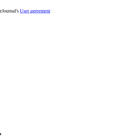
veJournal's
User agreement
»