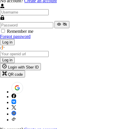
No account?
Create an account
Remember me
Forgot password
Log in
Log in
Login with Sber ID
QR code