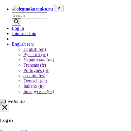
olegmakarenko.ru
Log in
Join free
Join
English
(en)
English (en)
Русский (ru)
Українська (uk)
Français (fr)
Português (pt)
español (es)
Deutsch (de)
Italiano (it)
Беларуская (be)
Log in