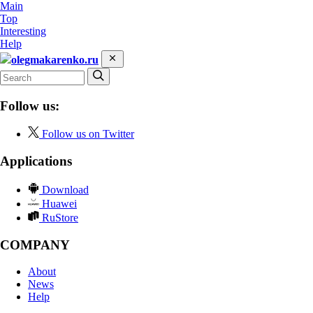
Main
Top
Interesting
Help
olegmakarenko.ru
Follow us:
Follow us on Twitter
Applications
Download
Huawei
RuStore
COMPANY
About
News
Help