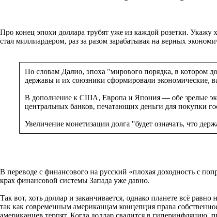
Про конец эпохи доллара трубят уже из каждой розетки. Укажу х
стал миллиардером, раз за разом зарабатывая на верных эконом
По словам Далио, эпоха "мирового порядка, в котором д
державы и их союзники сформировали экономические, в
В дополнение к США, Европа и Япония — обе зрелые эк
центральных банков, печатающих деньги для покупки го
Увеличение монетизации долга "будет означать, что дер
В переводе с финансового на русский «плохая доходность с поп
крах финансовой системы Запада уже давно.
Так вот, хоть доллар и заканчивается, однако планете всё равно
так как современным американцам концепция права собственност
американцев терпят. Когда доллар свалится в гиперинфляцию, п