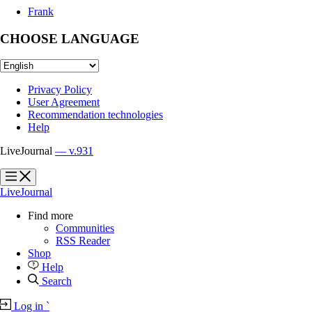
Frank
CHOOSE LANGUAGE
Privacy Policy
User Agreement
Recommendation technologies
Help
LiveJournal
— v.931
?
?
LiveJournal
Find more
Communities
RSS Reader
Shop
Help
Search
Log in
`