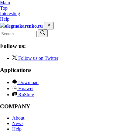
Main
Top
Interesting
Help
olegmakarenko.ru
Follow us:
Follow us on Twitter
Applications
Download
Huawei
RuStore
COMPANY
About
News
Help