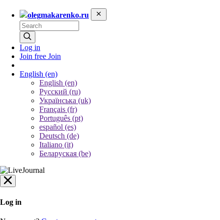
olegmakarenko.ru
Log in
Join free
Join
English
(en)
English (en)
Русский (ru)
Українська (uk)
Français (fr)
Português (pt)
español (es)
Deutsch (de)
Italiano (it)
Беларуская (be)
Log in