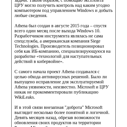
задачи. Таким образом, с помощью эксплоита
ЦРУ могло получить контроль над каким угодно
компьютером под управлением Windows и добыть
любые сведения.
Athena был создан в августе 2015 года – спустя
всего один месяц после выхода Windows 10.
Разработчиком инструмента являлась не сама
спецслужба, а американская компания Siege
Technologies. Производитель позиционировал
себя как ИБ-компанию, специализирующуюся на
разработке «технологий для наступательных
действий в кибервойне».
С самого начала проект Athena создавался с
целью обхода антивирусных решений. Было ли
выпущено исправление для эксплуатируемой
Athena уязвимости, неизвестно. Microsoft и ЦРУ
никак не прокомментировали публикацию
WikiLeaks.
И в этой связи внезапная "доброта" Microsoft
выглядит несколько более понятной и логичной.
Девять месяцев назад, обрезав возможности
обновления своих продуктов на территории