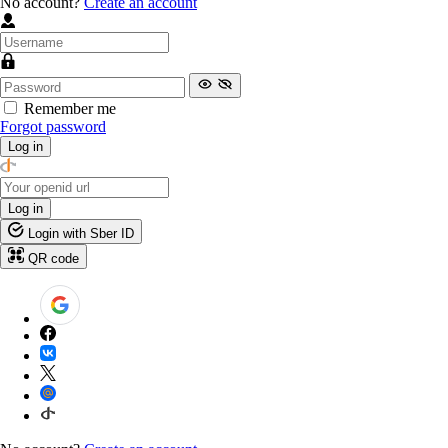
No account?
Create an account
Remember me
Forgot password
Log in
Log in
Login with Sber ID
QR code