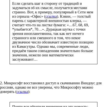
Если сделать шаг в сторону от традиций и
задуматься об их смысле, получается местами
странно. Вот, к примеру, популярный в Сети мем
из сериала «Офис» (
ссылка
). Кэвин, — толстый
парень с характерной внешностью клерка, —
считает что-то на листке бумаги: «…67, 68, 69,
*улыбается*, 70…». Дурацкая шутка с точки
зрения инопланетянина, так как нет ничего
странного или смешного в том, что некое
двузначное число обозначает известную позицию
из Камасутры. Однако мы, современные люди,
придаём таким совпадениям значительно больше
значения, нежели они математически
заслуживают…
2. Микрософт восстановил доступ к скачиванию Виндоус для
россиян, однако не все уверены, что Микрософту можно
доверять (
ссылка
):
Почти все обратили внимание на эту новость: