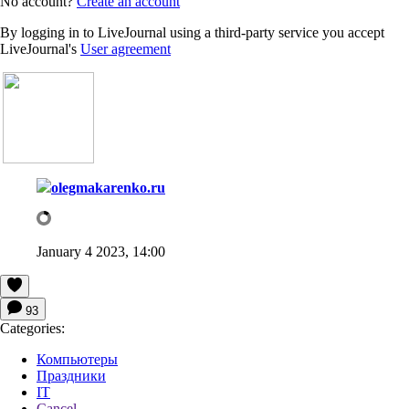
No account?
Create an account
By logging in to LiveJournal using a third-party service you accept
LiveJournal's
User agreement
olegmakarenko.ru
January 4 2023, 14:00
93
Categories:
Компьютеры
Праздники
IT
Cancel