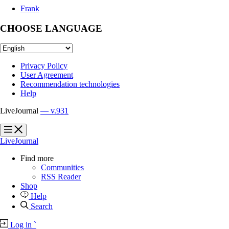
Frank
CHOOSE LANGUAGE
Privacy Policy
User Agreement
Recommendation technologies
Help
LiveJournal
— v.931
?
?
LiveJournal
Find more
Communities
RSS Reader
Shop
Help
Search
Log in
`