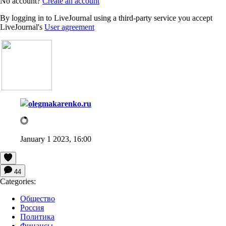
No account?
Create an account
By logging in to LiveJournal using a third-party service you accept
LiveJournal's
User agreement
olegmakarenko.ru
January 1 2023, 16:00
44
Categories:
Общество
Россия
Политика
Финансы