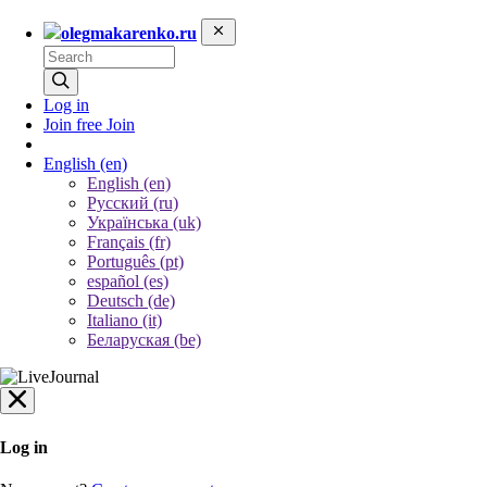
olegmakarenko.ru
Log in
Join free
Join
English
(en)
English (en)
Русский (ru)
Українська (uk)
Français (fr)
Português (pt)
español (es)
Deutsch (de)
Italiano (it)
Беларуская (be)
Log in