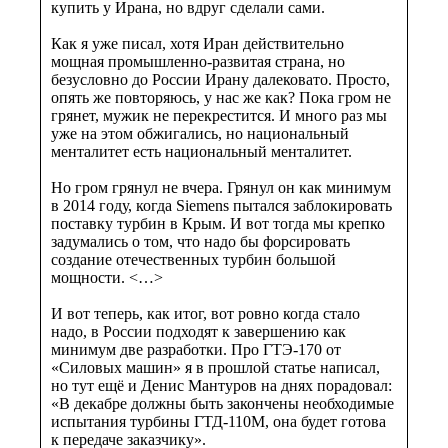
купить у Ирана, но вдруг сделали сами.
Как я уже писал, хотя Иран действительно
мощная промышленно-развитая страна, но
безусловно до России Ирану далековато. Просто,
опять же повторяюсь, у нас же как? Пока гром не
грянет, мужик не перекрестится. И много раз мы
уже на этом обжигались, но национальный
менталитет есть национальный менталитет.
Но гром грянул не вчера. Грянул он как минимум
в 2014 году, когда Siemens пытался заблокировать
поставку турбин в Крым. И вот тогда мы крепко
задумались о том, что надо бы форсировать
создание отечественных турбин большой
мощности. <…>
И вот теперь, как итог, вот ровно когда стало
надо, в России подходят к завершению как
минимум две разработки. Про ГТЭ-170 от
«Силовых машин» я в прошлой статье написал,
но тут ещё и Денис Мантуров на днях порадовал:
«В декабре должны быть закончены необходимые
испытания турбины ГТД-110М, она будет готова
к передаче заказчику».