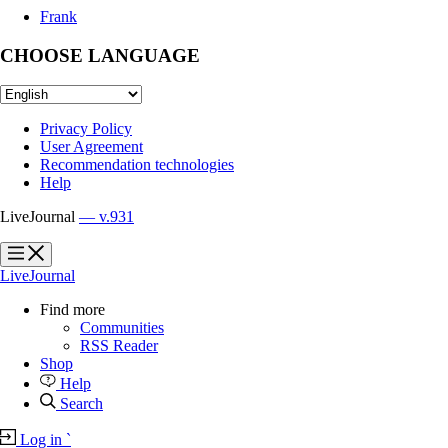
Frank
CHOOSE LANGUAGE
Privacy Policy
User Agreement
Recommendation technologies
Help
LiveJournal
— v.931
?
?
LiveJournal
Find more
Communities
RSS Reader
Shop
Help
Search
Log in
`