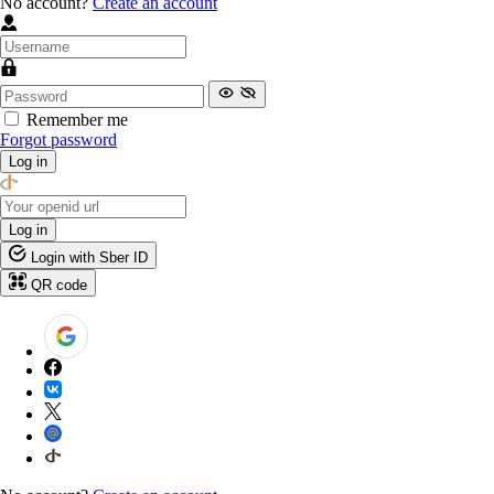
No account?
Create an account
Remember me
Forgot password
Log in
Log in
Login with Sber ID
QR code