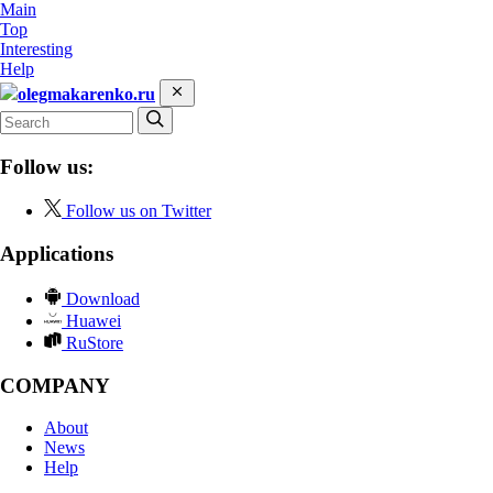
Main
Top
Interesting
Help
olegmakarenko.ru
Follow us:
Follow us on Twitter
Applications
Download
Huawei
RuStore
COMPANY
About
News
Help